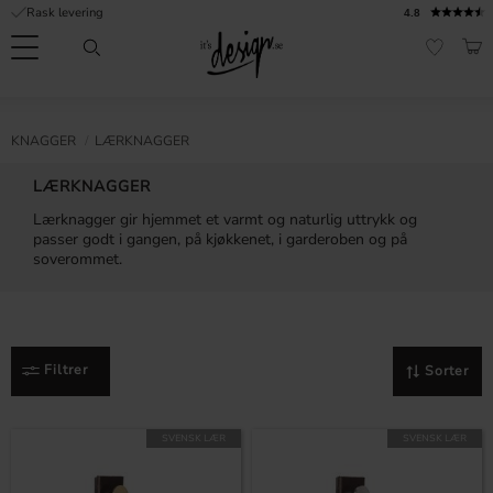
Rask levering
4.8
Meny
HAN
FAVORI
Kundeservice
Sidene
Valuta
FORMASJON
KNAGGER
LÆRKNAGGER
mine |
It's
Vanlige spørsmål
LÆRKNAGGER
Design
Lærknagger gir hjemmet et varmt og naturlig uttrykk og
Inspirasjon og tips
passer godt i gangen, på kjøkkenet, i garderoben og på
soverommet.
Filtrer
Sorter
SVENSK LÆR
SVENSK LÆR