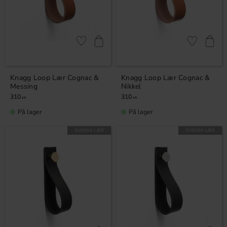
Lagre som favoritt
Lagre som fa
Knagg Loop Lær Cognac &
Knagg Loop Lær Cognac &
Messing
Nikkel
310
310
KR
KR
På lager
På lager
SVENSK LÆR
SVENSK LÆR