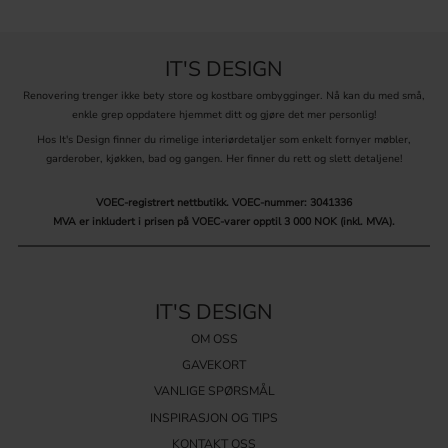
IT'S DESIGN
Renovering trenger ikke bety store og kostbare ombygginger. Nå kan du med små,
enkle grep oppdatere hjemmet ditt og gjøre det mer personlig!
Hos It's Design finner du rimelige interiørdetaljer som enkelt fornyer møbler,
garderober, kjøkken, bad og gangen. Her finner du rett og slett detaljene!
VOEC-registrert nettbutikk.
VOEC-nummer: 3041336
MVA er inkludert i prisen på VOEC-varer opptil 3 000 NOK (inkl. MVA).
IT'S DESIGN
OM OSS
GAVEKORT
VANLIGE SPØRSMÅL
INSPIRASJON OG TIPS
KONTAKT OSS