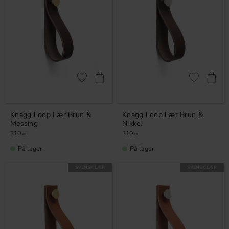
Lagre som favoritt
Lagre som fa
Knagg Loop Lær Brun &
Knagg Loop Lær Brun &
Messing
Nikkel
310
310
KR
KR
På lager
På lager
SVENSK LÆR
SVENSK LÆR