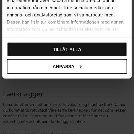
vidarebefordrar även sådana identifierare och annan
information från din enhet till de sociala medier och
annons- och analysföretag som vi samarbetar med.
Dessa kan i sin tur kombinera informationen med annan
information som du har tillhandahållit eller som de har
samlat in när du har använt deras tjänster.
TILLÅT ALLA
ANPASSA
Lærknagger
Leter du etter en helt unik krok, hovedsakelig laget av lær? Da har
du kommet til rett sted! Våre tøffe lærknagger, formet som løkker,
er både rå i designen og multifunksjonelle. Her finner du
våre elegante & holdbare lærknagger online.