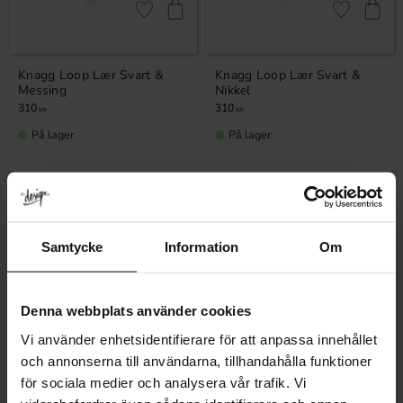
Lagre som favoritt
Lagre som fa
Knagg Loop Lær Svart &
Knagg Loop Lær Svart &
Messing
Nikkel
310
310
KR
KR
På lager
På lager
Populære kategorier
Samtycke
Information
Om
Knagger
Veggknagger
Denna webbplats använder cookies
Metallknagger
Knaggrekker
Vi använder enhetsidentifierare för att anpassa innehållet
och annonserna till användarna, tillhandahålla funktioner
för sociala medier och analysera vår trafik. Vi