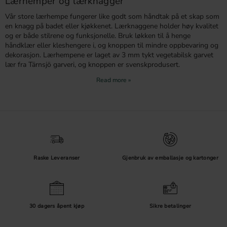
Lærhemper og lærknagger
Vår store lærhempe fungerer like godt som håndtak på et skap som
en knagg på badet eller kjøkkenet. Lærknaggene holder høy kvalitet
og er både stilrene og funksjonelle. Bruk løkken til å henge
håndklær eller kleshengere i, og knoppen til mindre oppbevaring og
dekorasjon. Lærhempene er laget av 3 mm tykt vegetabilsk garvet
lær fra Tärnsjö garveri, og knoppen er svenskprodusert.
Velg mellom lær i konjakk, brunt eller svart og metall i messing eller
krom for å passe til mange forskjellige stiler. Læret er slitesterkt, og
med riktig behandling får du et produkt som holder i mange år og
bare blir vakrere med tiden!
Raske Leveranser
Gjenbruk av emballasje og kartonger
30 dagers åpent kjøp
Sikre betalinger