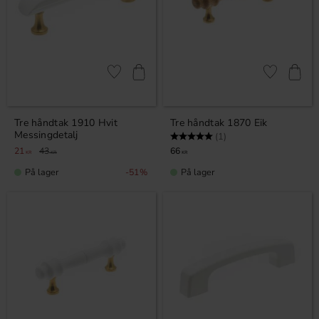
Lagre som favoritt
Lagre som fa
Tre håndtak 1910 Hvit
Tre håndtak 1870 Eik
Messingdetalj
Karakter:
5.0 av 5 mulige
(1)
21
43
66
KR
KR
KR
På lager
På lager
51
%