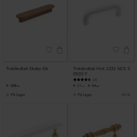
Lagre som favoritt
Lagre som fa
Tre­håndtak Ekeby Eik
Trehåndtak Hvit 1031 NCS S
0502-Y
Karakter:
4.8 av 5 mulige
(4)
188
21
54
KR
KR
KR
På lager
På lager
61
%