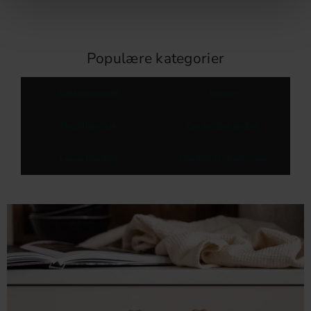
Populære kategorier
Kjøkkenhåndtak
Knotter
Metallhåndtak
Garderobehåndtak
Lange håndtak
Håndtak til skapfronter