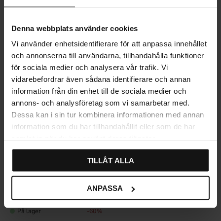
Karakter:
5.0 av 5 mulige
(1)
17
43
17
43
KR
KR
KR
KR
På lager
På lager
60
%
60
%
Denna webbplats använder cookies
Vi använder enhetsidentifierare för att anpassa innehållet
och annonserna till användarna, tillhandahålla funktioner
för sociala medier och analysera vår trafik. Vi
vidarebefordrar även sådana identifierare och annan
information från din enhet till de sociala medier och
annons- och analysföretag som vi samarbetar med.
Dessa kan i sin tur kombinera informationen med annan
information som du har tillhandahållit eller som de har
samlat in när du har använt deras tjänster.
Lagre som favoritt
TILLÅT ALLA
Skålhåndtak cc64 Kirsebær
ANPASSA
17
43
KR
KR
På lager
60
%