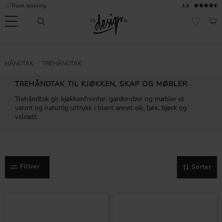
Rask levering
4.8
Meny
HAN
FAVORI
Kundeservice
Sidene
Valuta
FORMASJON
HÅNDTAK
TREHÅNDTAK
mine |
It's
Vanlige spørsmål
TREHÅNDTAK TIL KJØKKEN, SKAP OG MØBLER
Design
Trehåndtak gir kjøkkenfronter, garderober og møbler et
Inspirasjon og tips
varmt og naturlig uttrykk i blant annet eik, bøk, bjørk og
valnøtt.
Filtrer
Sorter