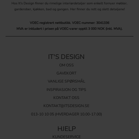
Hos It's Design finner du rimelige interiørdetaljer som enkelt fornyer møbler,
garderober, kjøkken, bad og gangen. Her finner du rett og slett detaljene!
VOEC-registrert nettbutikk.
VOEC-nummer: 3041336
MVA er inkludert i prisen på VOEC-varer opptil 3 000 NOK (inkl. MVA).
IT'S DESIGN
OM OSS
GAVEKORT
VANLIGE SPØRSMÅL
INSPIRASJON OG TIPS
KONTAKT OSS
KONTAKT@ITSDESIGN.SE
013-10 10 05
(HVERDAGER 10.00-17.00)
HJELP
KUNDESERVICE