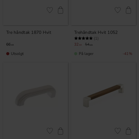
Lagre som favoritt
Lagre som fa
Tre håndtak 1870 Hvit
Trehåndtak Hvit 1052
Karakter:
5.0 av 5 mulige
(1)
66
32
54
KR
KR
KR
Utsolgt
På lager
41
%
Lagre som favoritt
Lagre som fa