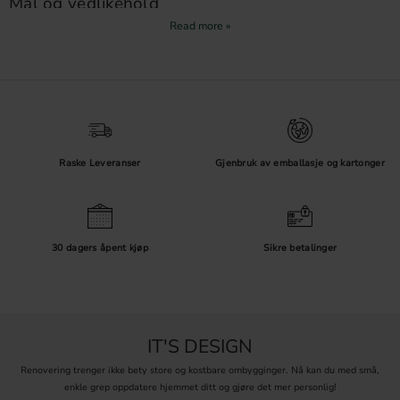
Mål og vedlikehold
Kontroller C/C-målet før du erstatter eksisterende
kjøkkenhåndtak
.
Tørk trehåndtak med en myk, lett fuktet klut og unngå sterke
rengjøringsmidler. Vil du ha et mer markant uttrykk, kan du
sammenligne med våre
metallhåndtak
.
Raske Leveranser
Gjenbruk av emballasje og kartonger
30 dagers åpent kjøp
Sikre betalinger
IT'S DESIGN
Renovering trenger ikke bety store og kostbare ombygginger. Nå kan du med små,
enkle grep oppdatere hjemmet ditt og gjøre det mer personlig!