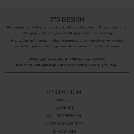
IT'S DESIGN
Renovering trenger ikke bety store og kostbare ombygginger. Nå kan du med små,
enkle grep oppdatere hjemmet ditt og gjøre det mer personlig!
Hos It's Design finner du rimelige interiørdetaljer som enkelt fornyer møbler,
garderober, kjøkken, bad og gangen. Her finner du rett og slett detaljene!
VOEC-registrert nettbutikk.
VOEC-nummer: 3041336
MVA er inkludert i prisen på VOEC-varer opptil 3 000 NOK (inkl. MVA).
IT'S DESIGN
OM OSS
GAVEKORT
VANLIGE SPØRSMÅL
INSPIRASJON OG TIPS
KONTAKT OSS