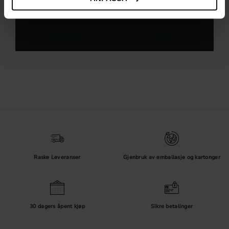
Håndtak til kjøkkenskap
Skuffehåndtak
Trehåndtak
Knotter
Raske Leveranser
Gjenbruk av emballasje og kartonger
30 dagers åpent kjøp
Sikre betalinger