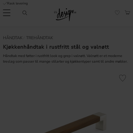
Rask levering
Meny
HAN
FAVORI
Kundeservice
Sidene
Valuta
HÅNDTAK
TREHÅNDTAK
FORMASJON
mine |
It's
Kjøkkenhåndtak i rustfritt stål og valnøtt
Vanlige spørsmål
Design
Håndtak med føtter i rustfritt look og grep i valnøtt. Valnøtt er et moderne
Inspirasjon og tips
treslag som passer til mange stilarter og kjøkkentyper samt til andre møbler.
Lagre som