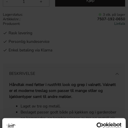
Kjøp
-
+
Lagerstatus
3 stk. på lager
Artikkelnr.
7507-192-0650
Produsent
Linfalk
Rask levering
Personlig kundeservice
Enkel betaling via Klarna
BESKRIVELSE
Håndtak med føtter i rustfritt look og grep i valnøtt. Valnøtt
er et moderne treslag som passer til mange stiler og
kjøkkentyper samt til andre møbler.
Laget av tre og metall.
Beslaget passer godt både på kjøkken og i garderober
og kommoder, og kombinasjonen av tre og metall gir
et moderne og trendy inntrykk.