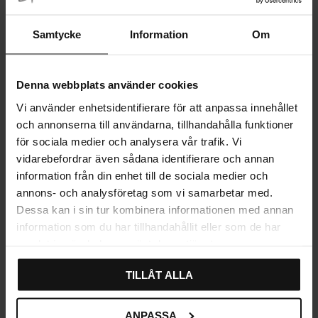
Leveres med M4-skruer. Vennligst oppgi tykkelsen på
dørene/skuffene dine ovenfor, så tilpasser vi skruene
Samtycke
Information
Om
etter dine mål. Hvis ingen informasjon gis, sender vi
skruer tilpasset 16 mm dører.
Denna webbplats använder cookies
MÅL OG MONTERING
Vi använder enhetsidentifierare för att anpassa innehållet
och annonserna till användarna, tillhandahålla funktioner
MER INFORMASJON
för sociala medier och analysera vår trafik. Vi
ANMELDELSER
vidarebefordrar även sådana identifierare och annan
information från din enhet till de sociala medier och
annons- och analysföretag som vi samarbetar med.
Dessa kan i sin tur kombinera informationen med annan
information som du har tillhandahållit eller som de har
samlat in när du har använt deras tjänster.
Se også
TILLÅT ALLA
Håndtak
Kjøkkenhåndtak
ANPASSA