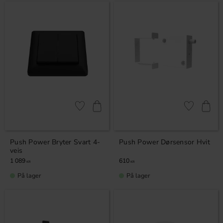
Lagre som favoritt
Lagre som fa
Push Power Bryter Svart 4-
Push Power Dørsensor Hvit
veis
1 089
610
KR
KR
På lager
På lager