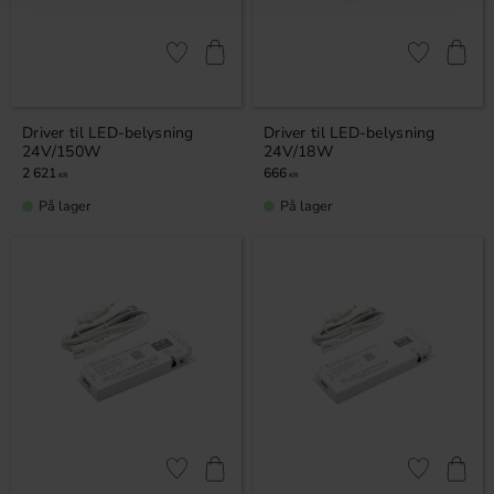
Lagre som favoritt
Lagre som fa
Driver til LED-belysning
Driver til LED-belysning
24V/150W
24V/18W
2 621
666
KR
KR
På lager
På lager
Lagre som favoritt
Lagre som fa