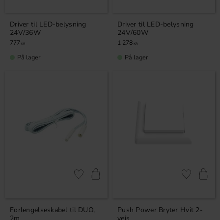
Driver til LED-belysning
Driver til LED-belysning
24V/36W
24V/60W
777
1 278
KR
KR
På lager
På lager
Lagre som favoritt
Lagre som fa
Forlengelseskabel til DUO,
Push Power Bryter Hvit 2-
2m
veis