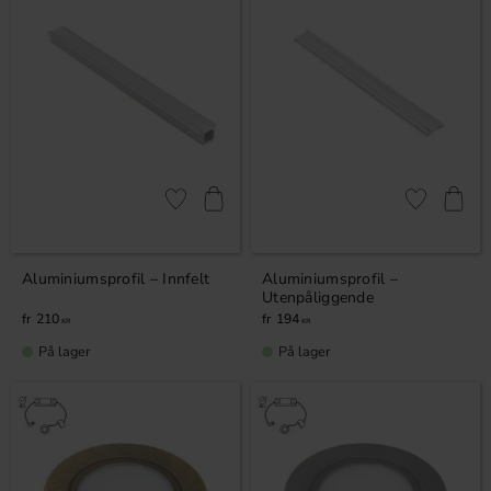
Lagre som favoritt
Lagre som fa
Aluminiumsprofil – Innfelt
Aluminiumsprofil –
Utenpåliggende
210
194
KR
KR
På lager
På lager