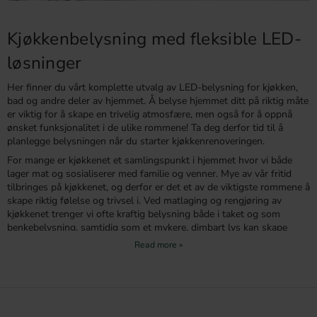
Kjøkkenbelysning med fleksible LED-
løsninger
Her finner du vårt komplette utvalg av LED-belysning for kjøkken,
bad og andre deler av hjemmet. Å belyse hjemmet ditt på riktig måte
er viktig for å skape en trivelig atmosfære, men også for å oppnå
ønsket funksjonalitet i de ulike rommene! Ta deg derfor tid til å
planlegge belysningen når du starter kjøkkenrenoveringen.
For mange er kjøkkenet et samlingspunkt i hjemmet hvor vi både
lager mat og sosialiserer med familie og venner. Mye av vår fritid
tilbringes på kjøkkenet, og derfor er det et av de viktigste rommene å
skape riktig følelse og trivsel i. Ved matlaging og rengjøring av
kjøkkenet trenger vi ofte kraftig belysning både i taket og som
benkebelysning, samtidig som et mykere, dimbart lys kan skape
stemning under frokoster eller lange middager. Det er derfor viktig å
planlegge kjøkkenbelysningen med tanke på begge disse
situasjonene.
Vi tilbyr her et komplett utvalg av belysning til kjøkken og andre
deler av hjemmet som både er moderne, stilig, prisgunstig og
funksjonelt!