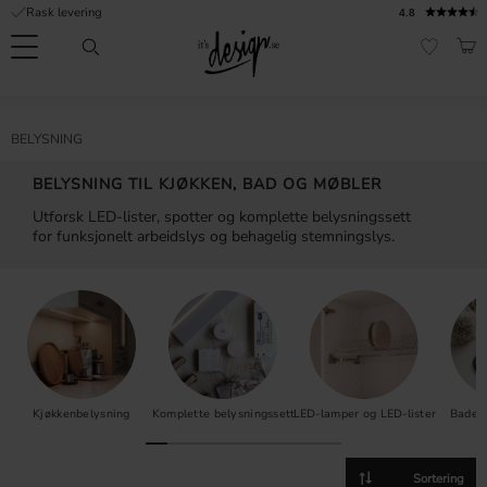
Rask levering
4.8
Meny
HAN
FAVORI
Kundeservice
Sidene
Valuta
FORMASJON
BELYSNING
mine |
It's
Vanlige spørsmål
BELYSNING TIL KJØKKEN, BAD OG MØBLER
Design
Utforsk LED-lister, spotter og komplette belysningssett
Inspirasjon og tips
for funksjonelt arbeidslys og behagelig stemningslys.
Kjøkkenbelysning
Komplette belysningssett
LED-lamper og LED-lister
Bader
Velg sorteringsmetode