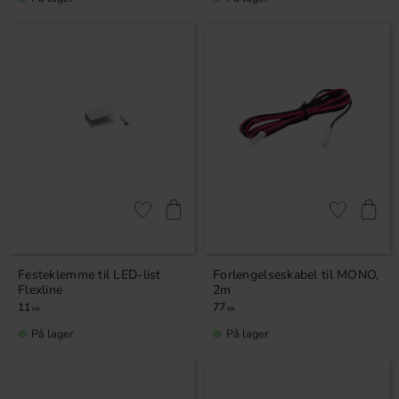
Lagre som favoritt
Lagre som fa
Festeklemme til LED-list
Forlengelseskabel til MONO,
Flexline
2m
11
77
KR
KR
På lager
På lager