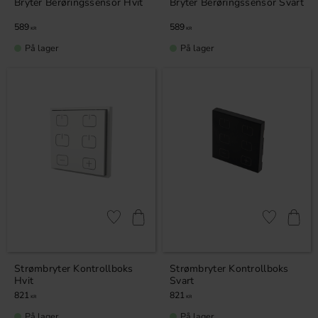
Bryter Berøringssensor Hvit
Bryter Berøringssensor Svart
589
589
KR
KR
På lager
På lager
Lagre som favoritt
Lagre som fa
Strømbryter Kontrollboks
Strømbryter Kontrollboks
Hvit
Svart
821
821
KR
KR
På lager
På lager