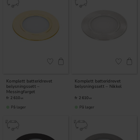
Lagre som favoritt
Lagre som fa
Komplett batteridrevet
Komplett batteridrevet
belysningssett –
belysningssett – Nikkel
Messingfarget
2 610
2 610
KR
KR
På lager
På lager