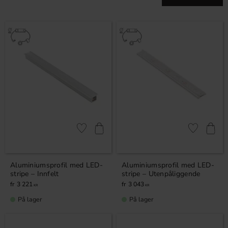
Lagre som favoritt
Lagre som fa
Aluminiumsprofil med LED-
Aluminiumsprofil med LED-
stripe – Innfelt
stripe – Utenpåliggende
3 221
3 043
KR
KR
På lager
På lager