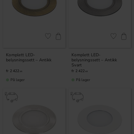
Lagre som favoritt
Lagre som fa
Komplett LED-
Komplett LED-
belysningssett – Antikk
belysningssett – Antikk
Svart
2 422
2 422
KR
KR
På lager
På lager