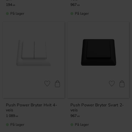
194
967
KR
KR
På lager
På lager
Lagre som favoritt
Lagre som fa
Push Power Bryter Hvit 4-
Push Power Bryter Svart 2-
veis
veis
1 089
967
KR
KR
På lager
På lager