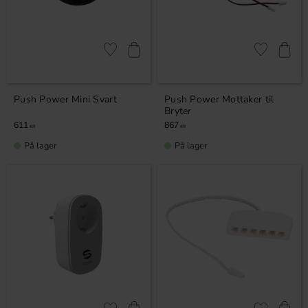
Lagre som favoritt
Lagre som fa
Push Power Mini Svart
Push Power Mottaker til
Bryter
611
867
KR
KR
På lager
På lager