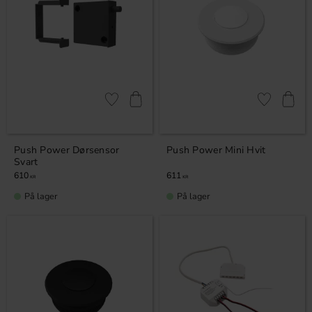
Lagre som favoritt
Lagre som fa
Push Power Dørsensor
Push Power Mini Hvit
Svart
610
611
KR
KR
På lager
På lager