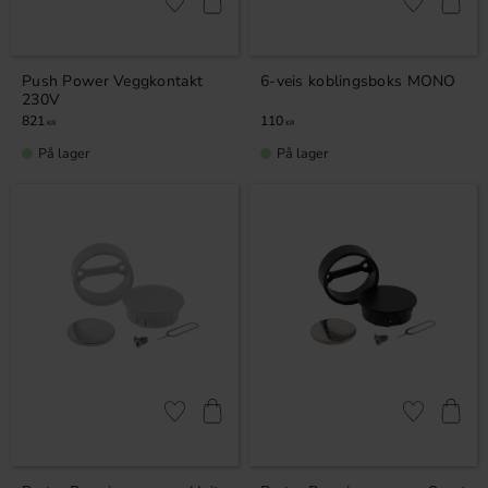
Lagre som favoritt
Lagre som fa
Push Power Veggkontakt
6-veis koblingsboks MONO
230V
821
110
KR
KR
På lager
På lager
Lagre som favoritt
Lagre som fa