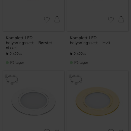
Lagre som favoritt
Lagre som fa
Komplett LED-
Komplett LED-
belysningssett – Børstet
belysningssett – Hvit
nikkel
2 422
2 422
KR
KR
På lager
På lager