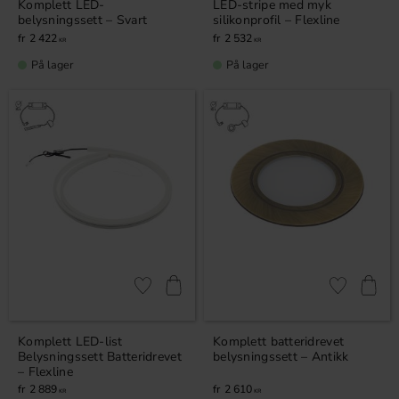
Komplett LED-
LED-stripe med myk
belysningssett – Svart
silikonprofil – Flexline
2 422
2 532
KR
KR
På lager
På lager
Lagre som favoritt
Lagre som fa
Komplett LED-list
Komplett batteridrevet
Belysningssett Batteridrevet
belysningssett – Antikk
– Flexline
2 889
2 610
KR
KR