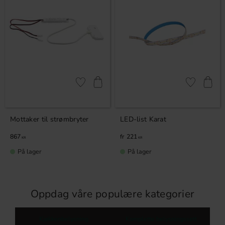
Lagre som favoritt
Lagre som fa
Mottaker til strømbryter
LED-list Karat
867
221
KR
KR
På lager
På lager
Oppdag våre populære kategorier
Kjøkkenbelysning
Komplette belysningssett