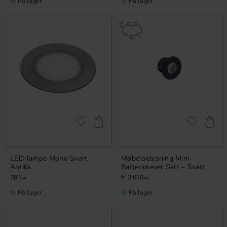
På lager
På lager
Lagre som favoritt
Lagre som fa
LED-lampe Mono Svart
Møbelbelysning Mini
Antikk
Batteridrevet Sett – Svart
283
2 610
KR
KR
På lager
På lager