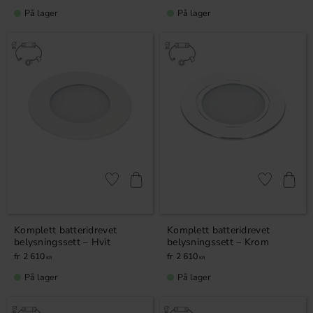
På lager
På lager
Lagre som favoritt
Lagre som fa
Komplett batteridrevet
Komplett batteridrevet
belysningssett – Hvit
belysningssett – Krom
2 610
2 610
KR
KR
På lager
På lager