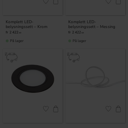
Lagre som favoritt
Lagre som fa
Komplett LED-
Komplett LED-
belysningssett – Krom
belysningssett – Messing
2 422
2 422
KR
KR
På lager
På lager
Lagre som favoritt
Lagre som fa