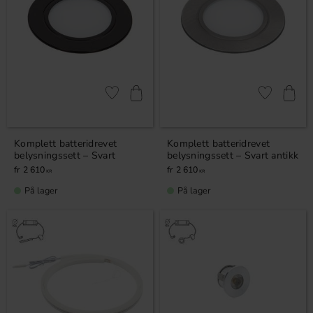
Lagre som favoritt
Lagre som fa
Komplett batteridrevet
Komplett batteridrevet
belysningssett – Svart
belysningssett – Svart antikk
2 610
2 610
KR
KR
På lager
På lager