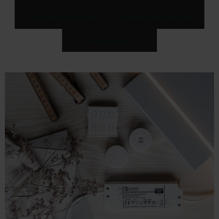
LED-lamper og LED-lister
Batterifrie belysningssett
Skapbelysning