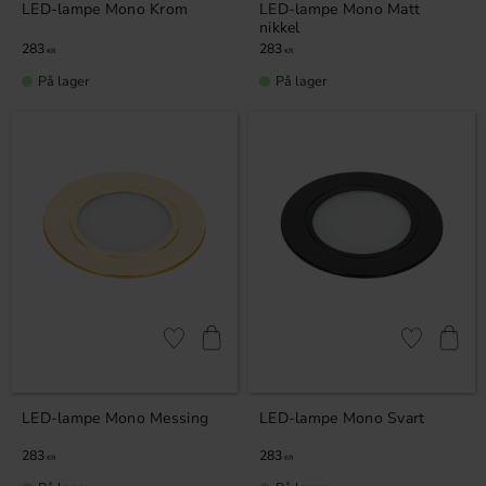
LED-lampe Mono Krom
LED-lampe Mono Matt
nikkel
283
283
KR
KR
På lager
På lager
Lagre som favoritt
Lagre som fa
LED-lampe Mono Messing
LED-lampe Mono Svart
283
283
KR
KR