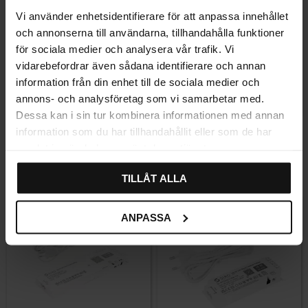
Vi använder enhetsidentifierare för att anpassa innehållet
och annonserna till användarna, tillhandahålla funktioner
för sociala medier och analysera vår trafik. Vi
vidarebefordrar även sådana identifierare och annan
information från din enhet till de sociala medier och
Lagre som favoritt
Lagre som fa
annons- och analysföretag som vi samarbetar med.
Dessa kan i sin tur kombinera informationen med annan
LED-list Mono Flexline
Driver til LED-belysning
information som du har tillhandahållit eller som de har
24V/100W
samlat in när du har använt deras tjänster.
599
1 943
KR
KR
På lager
På lager
TILLÅT ALLA
ANPASSA