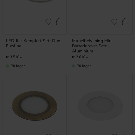
Lagre som favoritt
Lagre som fa
LED-list Komplett Sett Duo
Møbelbelysning Mini
Flexline
Batteridrevet Sett –
Aluminium
3 510
2 610
KR
KR
På lager
På lager