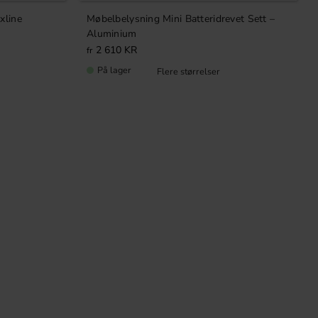
xline
Møbelbelysning Mini Batteridrevet Sett –
Aluminium
2 610
KR
På lager