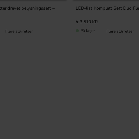
teridrevet belysningssett –
LED-list Komplett Sett Duo Fle
3 510
KR
På lager