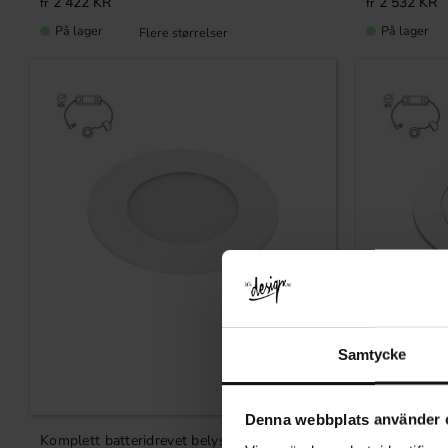
2 422
KR
2 532
KR
På lager
På lager
Samtycke
Lagre som favoritt
Denna webbplats använder 
Komplett batteridrevet belysningssett –
Komplett bat