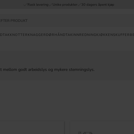
Rask levering
Unike produkter
30 dagers åpent kjøp
DTAK
KNOTTER
KNAGGER
DØRHÅNDTAK
INNREDNING
KJØKKENSKUFFER
B
Valuta
RASK
lt mellom godt arbeidslys og mykere stemningslys.
LEVERING
30
DAGERS
ÅPENT KJØP
UNIKE
PRODUKTER