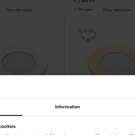
2 889
KR
På lager
Information
Lagre som favoritt
cookies
teridrevet belysningssett –
Komplett batteridrevet belysni