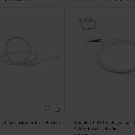
Lagre som favoritt
ed myk silikonprofil – Flexline
Komplett LED-list Belysningss
Batteridrevet – Flexline