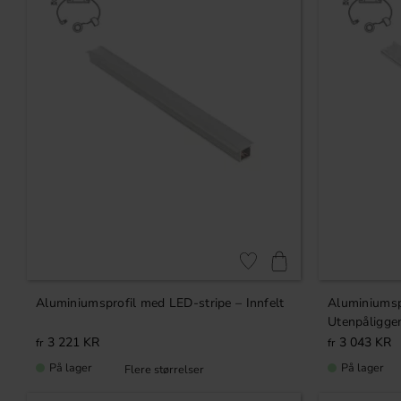
NING
NSKUFFER
ING
Lagre som favoritt
Aluminiumsprofil med LED-stripe – Innfelt
Aluminiumsp
Utenpåligge
3 221
KR
3 043
KR
På lager
På lager