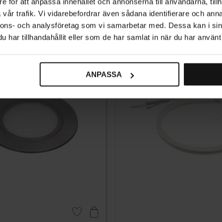
e för att anpassa innehållet och annonserna till användarna, tillh
Messingfarget
vår trafik. Vi vidarebefordrar även sådana identifierare och anna
2 610
KR
nnons- och analysföretag som vi samarbetar med. Dessa kan i sin
På lager
har tillhandahållit eller som de har samlat in när du har använt 
ANPASSA
Lagre som favoritt