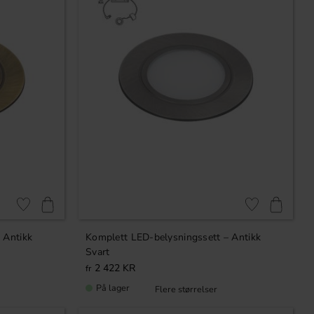
Lagre som favoritt
Lagre som favori
 Antikk
Komplett LED-belysningssett – Antikk
Svart
2 422
KR
På lager