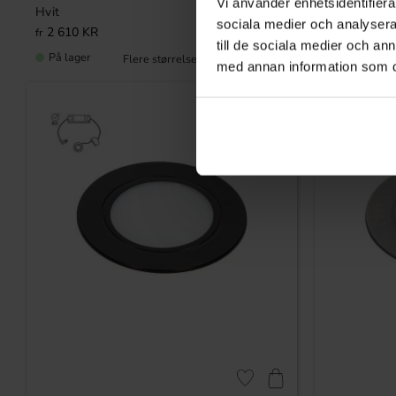
Vi använder enhetsidentifierar
Hvit
Krom
sociala medier och analysera 
2 610
KR
2 610
KR
till de sociala medier och a
På lager
På lager
med annan information som du 
Lagre som favoritt