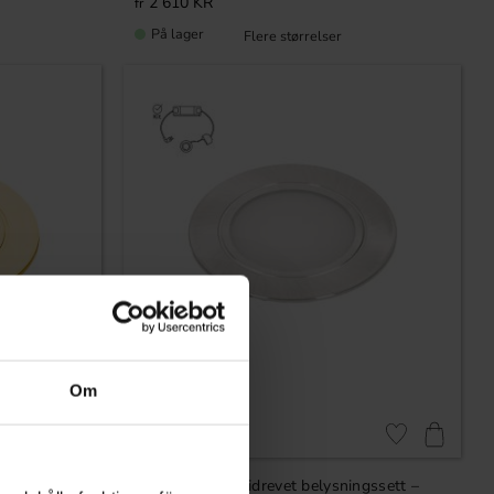
2 610
KR
På lager
Om
Lagre som favoritt
Lagre som favori
ngssett –
Komplett batteridrevet belysningssett –