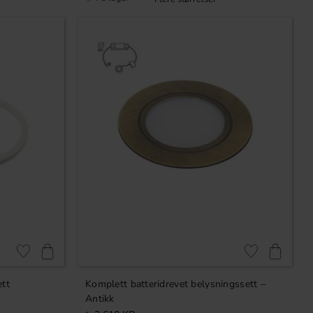
Lagre som favoritt
Lagre som favori
ett
Komplett batteridrevet belysningssett –
Antikk