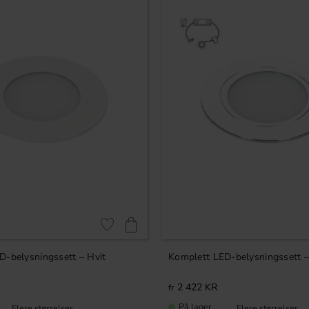
Lagre som favoritt
D-belysningssett – Hvit
Komplett LED-belysningssett 
2 422
KR
På lager