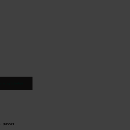
ere og tilbehør
ys passer