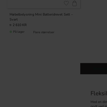
Lagre som favoritt
Møbelbelysning Mini Batteridrevet Sett –
Svart
2 610
KR
På lager
Belysning
Fleksi
Med en dimm
godt ved m