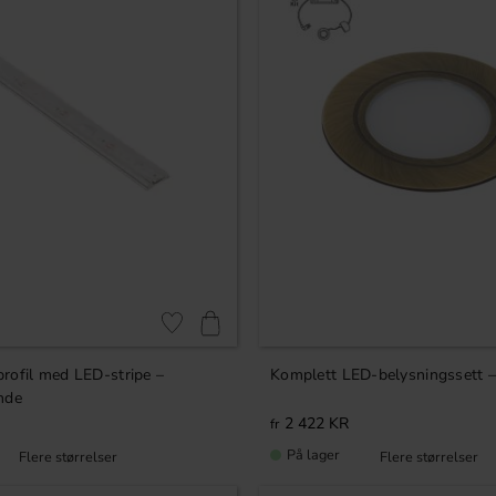
Lagre som favoritt
rofil med LED-stripe –
Komplett LED-belysningssett –
nde
2 422
KR
På lager