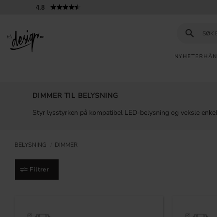
4.8
NYHETER
HÅN
Kundeservice
Sidene
ER
INFORMASJON
mine |
DIMMER TIL BELYSNING
It's
Vanlige spørsmål
Design
AK
Styr lysstyrken på kompatibel LED-belysning og veksle enke
Inspirasjon og tips
ER
BELYSNING
DIMMER
ER
Filtrer
NDTAK