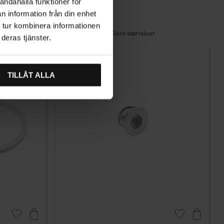
andahålla funktioner för
Nikkel
n information från din enhet
2 610
KR
 tur kombinera informationen
På lager
deras tjänster.
TILLÅT ALLA
Lagre som favoritt
Lagre som favori