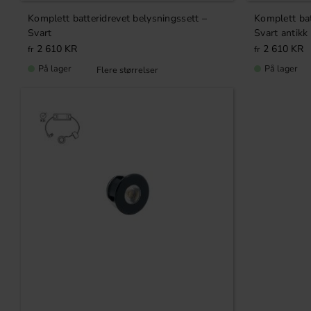
Komplett batteridrevet belysningssett –
Komplett bat
Svart
Svart antikk
2 610
KR
2 610
KR
På lager
På lager