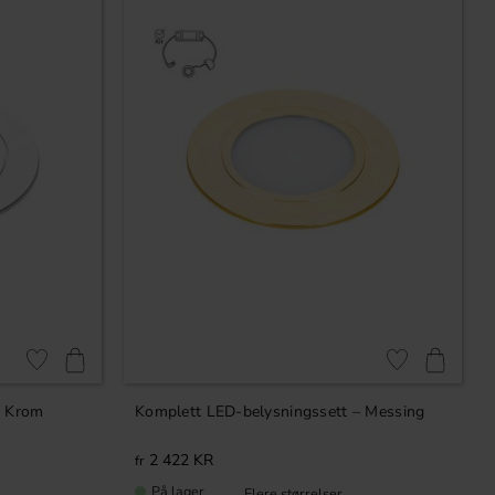
Lagre som favoritt
Lagre som favori
– Krom
Komplett LED-belysningssett – Messing
2 422
KR
På lager