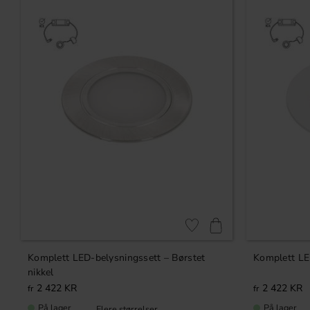
Lagre som favoritt
Komplett LED-belysningssett – Børstet
Komplett LE
nikkel
2 422
KR
2 422
KR
På lager
På lager