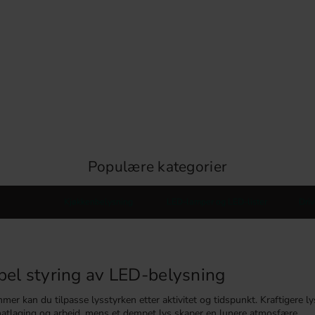
Populære kategorier
Kjøkkenbelysning
LED-lamper og LED-lister
Driv
bel styring av LED-belysning
er kan du tilpasse lysstyrken etter aktivitet og tidspunkt. Kraftigere l
atlaging og arbeid, mens et dempet lys skaper en lunere atmosfære.