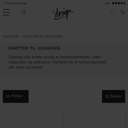
Rask levering
4.8
Meny
HAN
FAVORI
Kundeservice
Sidene
Valuta
FORMASJON
KNOTTER
KNOTTER TIL KOMMODE
mine |
It's
Vanlige spørsmål
KNOTTER TIL KOMMODE
Design
Oppdag vårt brede utvalg av kommoderknott i ulike
Inspirasjon og tips
materialer og utførelser. Perfekte for å fornye hjemmet
ditt raskt og enkelt.
Filtrer
Sorter