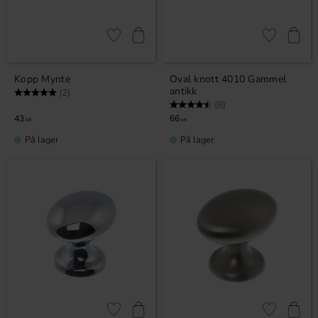
Lagre som favoritt
Lagre som fa
Kopp Mynte
Oval knott 4010 Gammel
antikk
Karakter:
5.0 av 5 mulige
(2)
Karakter:
4.5 av 5 mulige
(8)
43
66
KR
KR
På lager
På lager
Lagre som favoritt
Lagre som fa