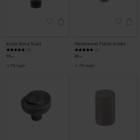
Lagre som favoritt
Lagre som fa
Knott Bona Svart
Metallknott Fläret Antikk
Karakter:
5.0 av 5 mulige
Karakter:
5.0 av 5 mulige
(2)
(1)
99
88
KR
KR
På lager
På lager