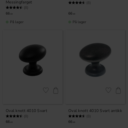
Messingfarget
Karakter:
4.5 av 5 mulige
(8)
Karakter:
4.5 av 5 mulige
(8)
66
66
KR
KR
På lager
På lager
Lagre som favoritt
Lagre som fa
Oval knott 4010 Svart
Oval knott 4010 Svart antikk
Karakter:
4.5 av 5 mulige
Karakter:
4.5 av 5 mulige
(8)
(8)
66
66
KR
KR