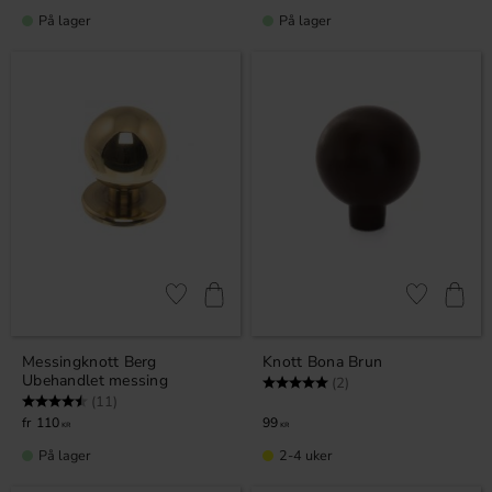
På lager
På lager
Lagre som favoritt
Lagre som fa
Messingknott Berg
Knott Bona Brun
Ubehandlet messing
Karakter:
5.0 av 5 mulige
(2)
Karakter:
4.5 av 5 mulige
(11)
110
99
KR
KR
På lager
2-4 uker