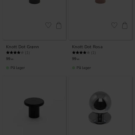
Lagre som favoritt
Lagre som fa
Knott Dot Grønn
Knott Dot Rosa
Karakter:
4.0 av 5 mulige
Karakter:
4.0 av 5 mulige
(1)
(1)
99
99
KR
KR
På lager
På lager