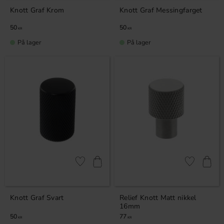
Knott Graf Krom
Knott Graf Messingfarget
50
50
KR
KR
På lager
På lager
Lagre som favoritt
Lagre som fa
Knott Graf Svart
Relief Knott Matt nikkel
16mm
50
77
KR
KR