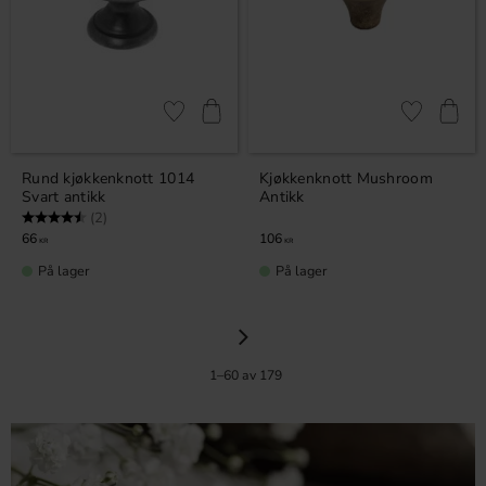
Lagre som favoritt
Lagre som fa
Rund kjøkkenknott 1014
Kjøkkenknott Mushroom
Svart antikk
Antikk
Karakter:
4.5 av 5 mulige
(2)
66
106
KR
KR
På lager
På lager
1–
60
av
179