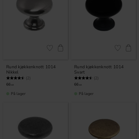
Lagre som favoritt
Lagre som fa
Rund kjøkkenknott 1014
Rund kjøkkenknott 1014
Nikkel
Svart
Karakter:
4.5 av 5 mulige
Karakter:
4.5 av 5 mulige
(2)
(2)
66
66
KR
KR
På lager
På lager