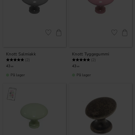
Lagre som favoritt
Lagre som fa
Knott Salmiakk
Knott Tyggegummi
Karakter:
5.0 av 5 mulige
Karakter:
5.0 av 5 mulige
(2)
(2)
43
43
KR
KR
På lager
På lager