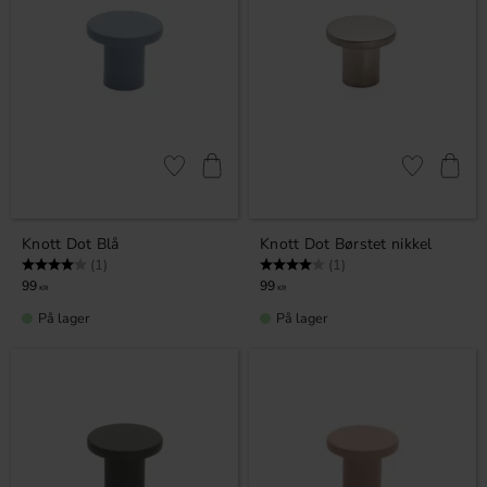
Lagre som favoritt
Lagre som fa
Knott Dot Blå
Knott Dot Børstet nikkel
Karakter:
4.0 av 5 mulige
Karakter:
4.0 av 5 mulige
(1)
(1)
99
99
KR
KR
På lager
På lager