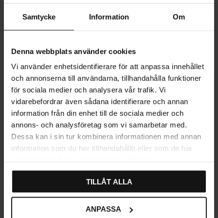
Samtycke
Information
Om
Treknott Ball Rund
Treknott Kule Rund
Ubehandlet Furu
Svartbeiset Eik
Karakter:
4.5 av 5 mulige
Karakter:
4.5 av 5 mulige
(2)
(2)
50
106
Denna webbplats använder cookies
KR
KR
På lager
På lager
Vi använder enhetsidentifierare för att anpassa innehållet
och annonserna till användarna, tillhandahålla funktioner
för sociala medier och analysera vår trafik. Vi
vidarebefordrar även sådana identifierare och annan
information från din enhet till de sociala medier och
annons- och analysföretag som vi samarbetar med.
Dessa kan i sin tur kombinera informationen med annan
information som du har tillhandahållit eller som de har
samlat in när du har använt deras tjänster.
TILLÅT ALLA
Lagre som favoritt
Lagre som fa
ANPASSA
Knott Folke Børstet nikkel
Knott Folke Messing