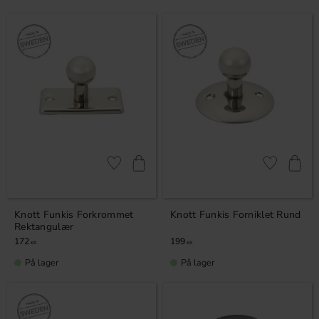
Lagre som favoritt
Lagre som fa
Knott Funkis Forkrommet
Knott Funkis Forniklet Rund
Rektangulær
172
199
KR
KR
På lager
På lager