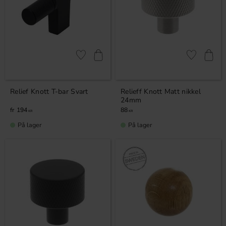
Lagre som favoritt
Lagre som fa
Relief Knott T-bar Svart
Relieff Knott Matt nikkel
24mm
194
88
KR
KR
På lager
På lager