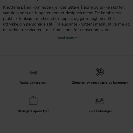
Knottene på en kommode gjør det lettere å åpne og lukke skuffer,
samtidig som de fungerer som et designelement. De kombinerer
praktisk funksjon med estetisk appell, og gir muligheten til å
uttrykke din personlige stil. Fra elegante knotter i metall til varme og
naturlige trevarianter – det finnes noe for enhver smak og
interiørstil.
Materialer og utførelser
Knotter til kommoder kommer i en rekke materialer og utførelser,
som gjør det enkelt å finne noe som harmonerer med møblene og
rommet. Noen populære valg er:
Metall:
Som polert messing, antikk bronse eller børstet stål for en moderne
og elegant følelse.
Raske Leveranser
Gjenbruk av emballasje og kartonger
Tre:
Et naturlig valg som gir et varmt og koselig preg til møblene dine.
Keramikk:
Perfekt for en klassisk eller retro stil, ofte dekorert med
detaljerte mønstre.
Glass:
Et raffinert alternativ som tilfører lys og eleganse til kommoden.
Med ulike overflatebehandlinger, som matt, blank eller antikk, kan
30 dagers åpent kjøp
Sikre betalinger
du tilpasse knottene til både rommets og møbelets karakter.
Stil og interiør