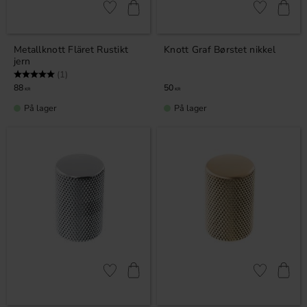
Lagre som favoritt
Lagre som fa
Metallknott Fläret Rustikt
Knott Graf Børstet nikkel
jern
Karakter:
5.0 av 5 mulige
(1)
88
50
KR
KR
På lager
På lager
Lagre som favoritt
Lagre som fa