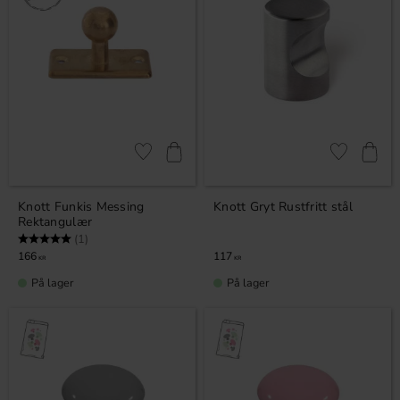
Lagre som favoritt
Lagre som fa
Knott Funkis Messing
Knott Gryt Rustfritt stål
Rektangulær
Karakter:
5.0 av 5 mulige
(1)
166
117
KR
KR
På lager
På lager