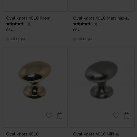
Oval knott 4010 Krom
Oval knott 4010 Matt nikkel
Karakter:
4.5 av 5 mulige
Karakter:
4.5 av 5 mulige
(8)
(8)
66
66
KR
KR
På lager
På lager
Lagre som favoritt
Lagre som fa
Oval knott 4010
Oval knott 4010 Nikkel