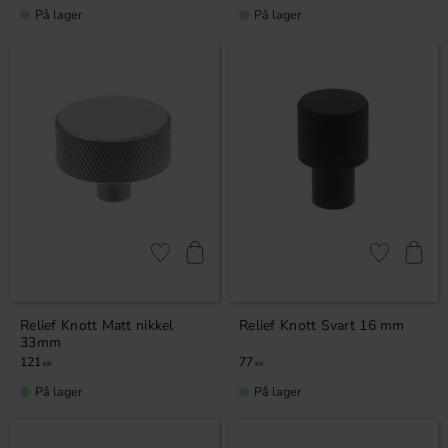
På lager
På lager
Lagre som favoritt
Lagre som fa
Relief Knott Matt nikkel
Relief Knott Svart 16 mm
33mm
121
77
KR
KR
På lager
På lager