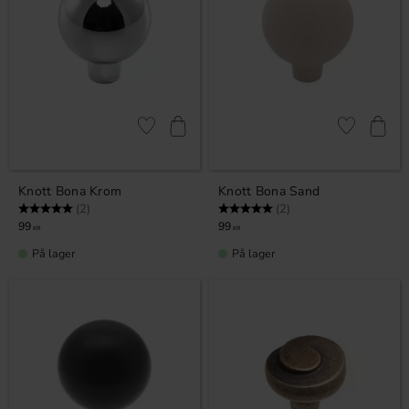
Lagre som favoritt
Lagre som fa
Knott Bona Krom
Knott Bona Sand
Karakter:
5.0 av 5 mulige
Karakter:
5.0 av 5 mulige
(2)
(2)
99
99
KR
KR
På lager
På lager