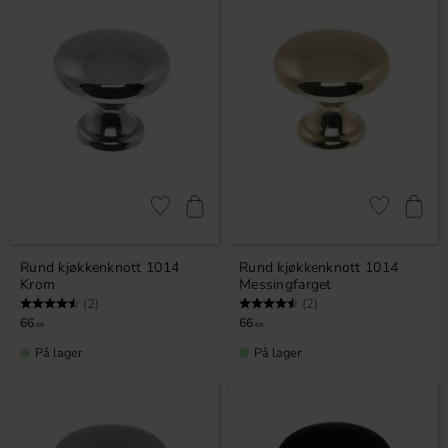
Lagre som favoritt
Lagre som fa
Rund kjøkkenknott 1014
Rund kjøkkenknott 1014
Krom
Messingfarget
Karakter:
4.5 av 5 mulige
Karakter:
4.5 av 5 mulige
(2)
(2)
66
66
KR
KR
På lager
På lager