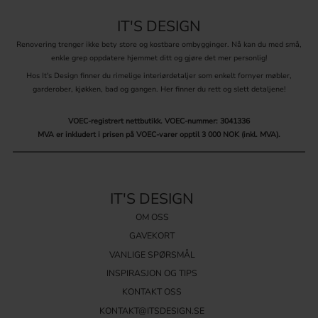
Knotter kan fullstendig endre kommodens uttrykk og gi rommet et
nytt visuelt preg. For en moderne stil passer enkle, minimalistiske
IT'S DESIGN
knotter med rene linjer og nøytrale farger. Ønsker du en mer
tradisjonell eller landlig stil, er knotter i antikk finish eller dekorative
Renovering trenger ikke bety store og kostbare ombygginger. Nå kan du med små,
varianter ideelle. Å kombinere forskjellige typer knotter kan også
enkle grep oppdatere hjemmet ditt og gjøre det mer personlig!
skape en unik og personlig stil.
Hos It's Design finner du rimelige interiørdetaljer som enkelt fornyer møbler,
garderober, kjøkken, bad og gangen. Her finner du rett og slett detaljene!
Tips til valg og plassering
Ergonomi:
Velg knotter som er enkle å gripe, spesielt for store eller tunge
VOEC-registrert nettbutikk.
VOEC-nummer: 3041336
skuffer.
MVA er inkludert i prisen på VOEC-varer opptil 3 000 NOK (inkl. MVA).
Størrelse og proporsjoner:
Tilpass knottene til størrelsen på kommoden for
å oppnå en harmonisk balanse.
Plassering:
Sørg for at knottene er plassert både estetisk og praktisk, slik
at de er lett tilgjengelige og funksjonelle.
IT'S DESIGN
Helhet:
Match knottenes stil og materialer med resten av interiøret for et
gjennomført uttrykk.
OM OSS
GAVEKORT
Oppgrader kommoden din med knotter som kombinerer funksjon og
VANLIGE SPØRSMÅL
design. Utforsk vårt brede utvalg og finn knottene som passer
INSPIRASJON OG TIPS
perfekt til ditt hjem og dine behov!
KONTAKT OSS
KONTAKT@ITSDESIGN.SE