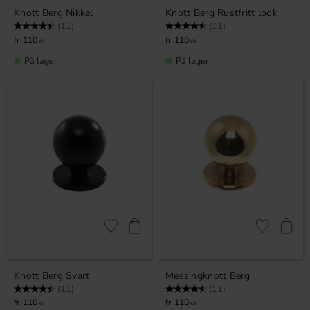
Knott Berg Nikkel
Knott Berg Rustfritt look
Karakter:
4.5 av 5 mulige
Karakter:
4.5 av 5 mulige
(11)
(11)
110
110
KR
KR
På lager
På lager
Lagre som favoritt
Lagre som fa
Knott Berg Svart
Messingknott Berg
Karakter:
4.5 av 5 mulige
Karakter:
4.5 av 5 mulige
(11)
(11)
110
110
KR
KR