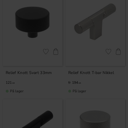
Lagre som favoritt
Lagre som fa
Relief Knott Svart 33mm
Relief Knott T-bar Nikkel
121
194
KR
KR
På lager
På lager