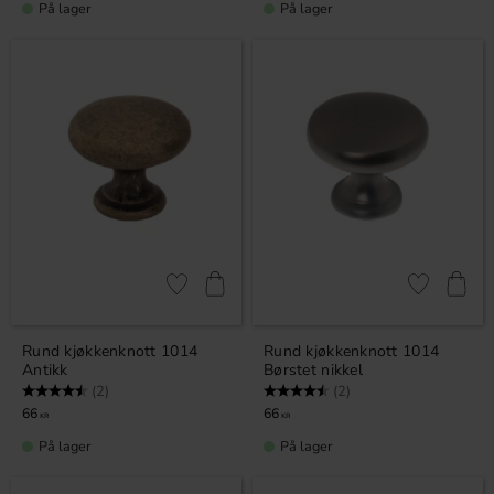
På lager
På lager
Lagre som favoritt
Lagre som fa
Rund kjøkkenknott 1014
Rund kjøkkenknott 1014
Antikk
Børstet nikkel
Karakter:
4.5 av 5 mulige
Karakter:
4.5 av 5 mulige
(2)
(2)
66
66
KR
KR
På lager
På lager