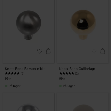
Lagre som favoritt
Lagre som fa
Knott Bona Børstet nikkel
Knott Bona Gullbelagt
Karakter:
5.0 av 5 mulige
Karakter:
5.0 av 5 mulige
(2)
(2)
99
99
KR
KR
På lager
På lager