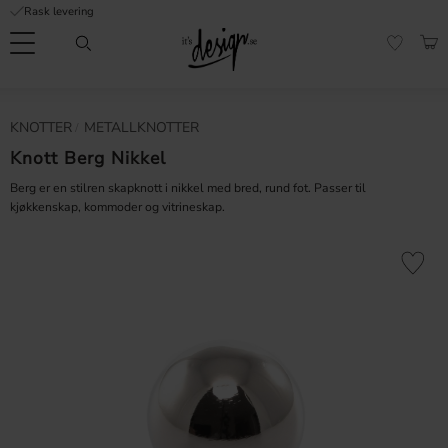
Rask levering
Meny
HAN
FAVORI
Kundeservice
Sidene
Valuta
KNOTTER
METALLKNOTTER
FORMASJON
mine |
It's
Knott Berg Nikkel
Vanlige spørsmål
Design
Berg er en stilren skapknott i nikkel med bred, rund fot. Passer til
Inspirasjon og tips
kjøkkenskap, kommoder og vitrineskap.
Lagre som