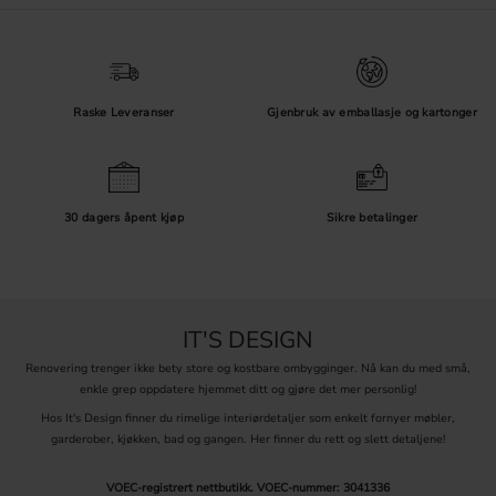
Raske Leveranser
Gjenbruk av emballasje og kartonger
30 dagers åpent kjøp
Sikre betalinger
IT'S DESIGN
Renovering trenger ikke bety store og kostbare ombygginger. Nå kan du med små,
enkle grep oppdatere hjemmet ditt og gjøre det mer personlig!
Hos It's Design finner du rimelige interiørdetaljer som enkelt fornyer møbler,
garderober, kjøkken, bad og gangen. Her finner du rett og slett detaljene!
VOEC-registrert nettbutikk.
VOEC-nummer: 3041336