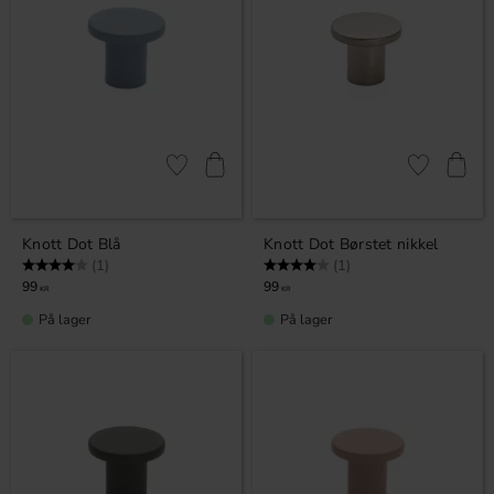
Lagre som favoritt
Lagre som fa
Knott Dot Blå
Knott Dot Børstet nikkel
Karakter:
4.0 av 5 mulige
Karakter:
4.0 av 5 mulige
(1)
(1)
99
99
KR
KR
På lager
På lager