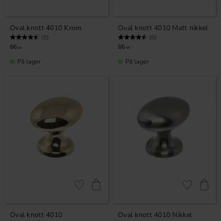
Oval knott 4010 Krom
Oval knott 4010 Matt nikkel
Karakter:
4.5 av 5 mulige
Karakter:
4.5 av 5 mulige
(8)
(8)
66
66
KR
KR
På lager
På lager
Lagre som favoritt
Lagre som fa
Oval knott 4010
Oval knott 4010 Nikkel