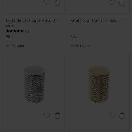
Lagre som favoritt
Lagre som fa
Metallknott Fläret Rustikt
Knott Graf Børstet nikkel
jern
Karakter:
5.0 av 5 mulige
(1)
88
50
KR
KR
På lager
På lager
Lagre som favoritt
Lagre som fa