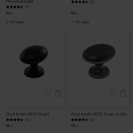
Messingfarget
Karakter:
4.5 av 5 mulige
(8)
Karakter:
4.5 av 5 mulige
(8)
66
66
KR
KR
På lager
På lager
Lagre som favoritt
Lagre som fa
Oval knott 4010 Svart
Oval knott 4010 Svart antikk
Karakter:
4.5 av 5 mulige
Karakter:
4.5 av 5 mulige
(8)
(8)
66
66
KR
KR