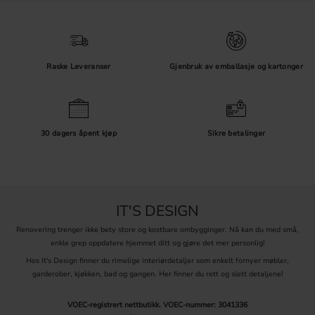
Enkel montering
Kontroller møbelets tykkelse og skruelengden før du monterer.
Behold gjerne eksisterende hull når du bytter knotter, slik at
fornyelsen blir både rask og enkel.
Raske Leveranser
Gjenbruk av emballasje og kartonger
30 dagers åpent kjøp
Sikre betalinger
IT'S DESIGN
Renovering trenger ikke bety store og kostbare ombygginger. Nå kan du med små,
enkle grep oppdatere hjemmet ditt og gjøre det mer personlig!
Hos It's Design finner du rimelige interiørdetaljer som enkelt fornyer møbler,
garderober, kjøkken, bad og gangen. Her finner du rett og slett detaljene!
VOEC-registrert nettbutikk.
VOEC-nummer: 3041336