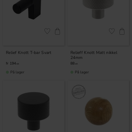
Lagre som favoritt
Lagre som fa
Relief Knott T-bar Svart
Relieff Knott Matt nikkel
24mm
194
88
KR
KR
På lager
På lager