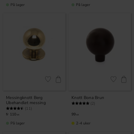
På lager
På lager
Lagre som favoritt
Lagre som fa
Messingknott Berg
Knott Bona Brun
Ubehandlet messing
Karakter:
5.0 av 5 mulige
(2)
Karakter:
4.5 av 5 mulige
(11)
110
99
KR
KR
På lager
2-4 uker