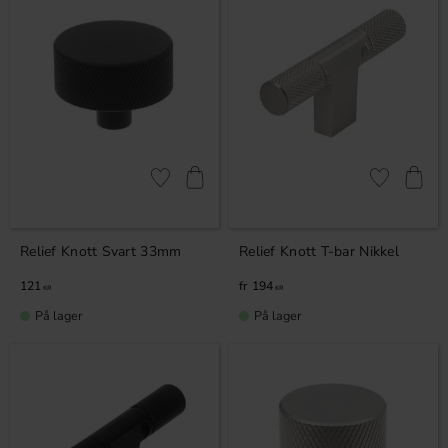
Lagre som favoritt
Lagre som fa
Relief Knott Svart 33mm
Relief Knott T-bar Nikkel
121
194
KR
KR
På lager
På lager