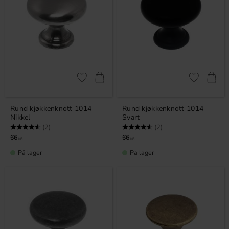
Lagre som favoritt
Lagre som fa
Rund kjøkkenknott 1014
Rund kjøkkenknott 1014
Nikkel
Svart
Karakter:
4.5 av 5 mulige
Karakter:
4.5 av 5 mulige
(2)
(2)
66
66
KR
KR
På lager
På lager