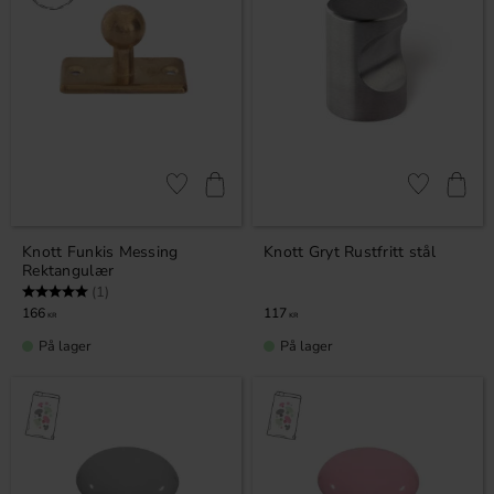
Lagre som favoritt
Lagre som fa
Knott Funkis Messing
Knott Gryt Rustfritt stål
Rektangulær
Karakter:
5.0 av 5 mulige
(1)
166
117
KR
KR
På lager
På lager