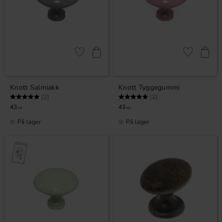
Lagre som favoritt
Lagre som fa
Knott Salmiakk
Knott Tyggegummi
Karakter:
5.0 av 5 mulige
Karakter:
5.0 av 5 mulige
(2)
(2)
43
43
KR
KR
På lager
På lager