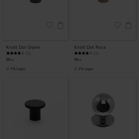
Lagre som favoritt
Lagre som fa
Knott Dot Grønn
Knott Dot Rosa
Karakter:
4.0 av 5 mulige
Karakter:
4.0 av 5 mulige
(1)
(1)
99
99
KR
KR
På lager
På lager