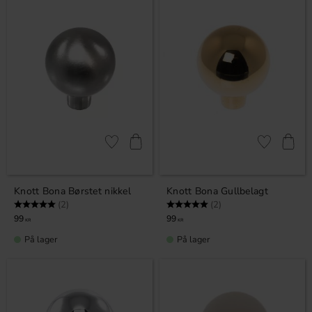
Lagre som favoritt
Lagre som fa
Knott Bona Børstet nikkel
Knott Bona Gullbelagt
Karakter:
5.0 av 5 mulige
Karakter:
5.0 av 5 mulige
(2)
(2)
99
99
KR
KR
På lager
På lager