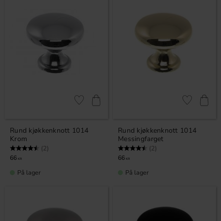
Lagre som favoritt
Lagre som fa
Rund kjøkkenknott 1014
Rund kjøkkenknott 1014
Krom
Messingfarget
Karakter:
4.5 av 5 mulige
Karakter:
4.5 av 5 mulige
(2)
(2)
66
66
KR
KR
På lager
På lager