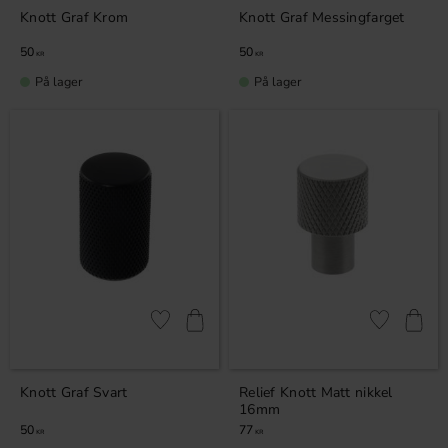
Knott Graf Krom
Knott Graf Messingfarget
50
50
KR
KR
På lager
På lager
Lagre som favoritt
Lagre som fa
Knott Graf Svart
Relief Knott Matt nikkel
16mm
50
77
KR
KR