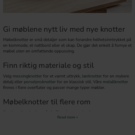
Gi møblene nytt liv med nye knotter
Møbelknotter er små detaljer som kan forandre helhetsinntrykket på
en kommode, et nattbord eller et skap. De gjør det enkelt å fornye et
møbel uten en omfattende oppussing.
Finn riktig materiale og stil
Velg
messingknotter
for et varmt uttrykk,
lærknotter
for en mykere
detalj eller
porselensknotter
for en klassisk stil. Våre
metallknotter
finnes i flere overflater og passer mange typer møbler.
Møbelknotter til flere rom
Knottene kan brukes på skuffer, skap, garderober og
baderomsmøbler. Til kjøkkenfronter kan du også utforske våre
kjøkkenknotter
.