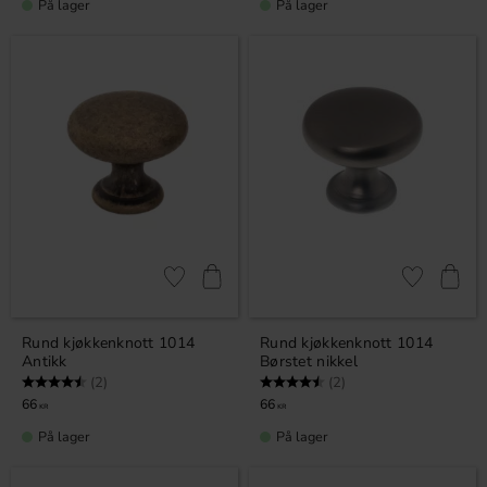
På lager
På lager
Lagre som favoritt
Lagre som fa
Rund kjøkkenknott 1014
Rund kjøkkenknott 1014
Antikk
Børstet nikkel
Karakter:
4.5 av 5 mulige
Karakter:
4.5 av 5 mulige
(2)
(2)
66
66
KR
KR
På lager
På lager