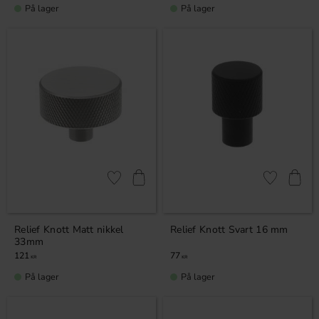
På lager
På lager
Lagre som favoritt
Lagre som fa
Relief Knott Matt nikkel
Relief Knott Svart 16 mm
33mm
121
77
KR
KR
På lager
På lager