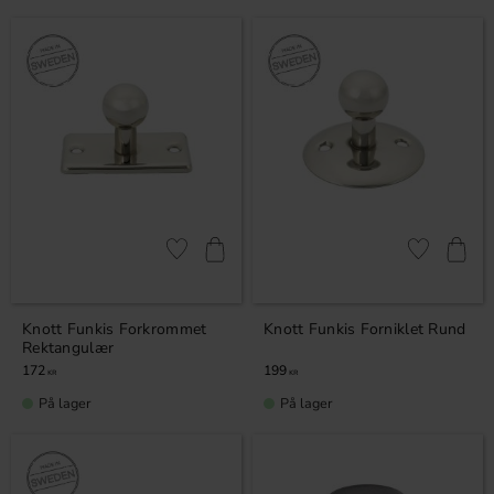
Lagre som favoritt
Lagre som fa
Knott Funkis Forkrommet
Knott Funkis Forniklet Rund
Rektangulær
172
199
KR
KR
På lager
På lager