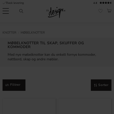
Rask levering
4.8
Meny
HAN
FAVORI
Kundeservice
Sidene
Valuta
FORMASJON
KNOTTER
MØBELKNOTTER
mine |
It's
Vanlige spørsmål
MØBELKNOTTER TIL SKAP, SKUFFER OG
Design
KOMMODER
Inspirasjon og tips
Med nye møbelknotter kan du enkelt fornye kommoder,
nattbord, skap og andre møbler.
Filtrer
Sorter