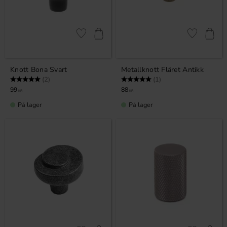
Lagre som favoritt
Lagre som fa
Knott Bona Svart
Metallknott Fläret Antikk
Karakter:
5.0 av 5 mulige
Karakter:
5.0 av 5 mulige
(2)
(1)
99
88
KR
KR
På lager
På lager