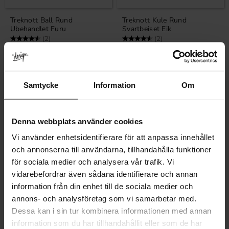
Treknott Ball Rund
Treknott Kule Rund
Ubehandlet Furu
Svartbeiset Eik
Karakter:
4.5 av 5 mulige
Karakter:
4.5 av 5 mulige
(2)
(2)
50
106
KR
KR
På lager
På lager
Samtycke
Information
Om
Denna webbplats använder cookies
Vi använder enhetsidentifierare för att anpassa innehållet
och annonserna till användarna, tillhandahålla funktioner
för sociala medier och analysera vår trafik. Vi
vidarebefordrar även sådana identifierare och annan
information från din enhet till de sociala medier och
Lagre som favoritt
Lagre som fa
annons- och analysföretag som vi samarbetar med.
Dessa kan i sin tur kombinera informationen med annan
Knott Folke Børstet nikkel
Knott Folke Messing
information som du har tillhandahållit eller som de har