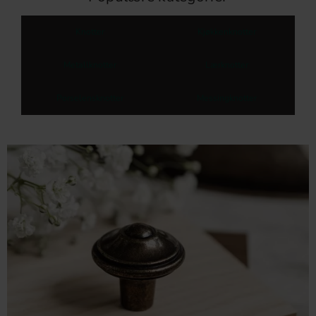
Knotter
Kjøkkenknotter
Metallknotter
Lærknotter
Porselensknotter
Messingknotter