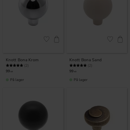
Lagre som favoritt
Lagre som fa
Knott Bona Krom
Knott Bona Sand
Karakter:
5.0 av 5 mulige
Karakter:
5.0 av 5 mulige
(2)
(2)
99
99
KR
KR
På lager
På lager