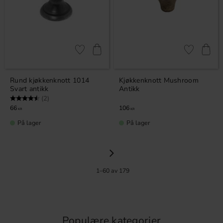
Lagre som favoritt
Lagre som fa
Rund kjøkkenknott 1014
Kjøkkenknott Mushroom
Svart antikk
Antikk
Karakter:
4.5 av 5 mulige
(2)
66
106
KR
KR
På lager
På lager
1–
60
av
179
Populære kategorier