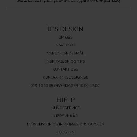
MVA er inkludert i prisen på VOEC-varer opptil 3 000 NOK (inkl. MVA).
IT'S DESIGN
OM OSS
GAVEKORT
VANLIGE SPØRSMÅL
INSPIRASJON OG TIPS
KONTAKT OSS
KONTAKT@ITSDESIGN.SE
013-10 10 05
(HVERDAGER 10.00-17.00)
HJELP
KUNDESERVICE
KJØPSVILKÅR
PERSONVERN OG INFORMASJONSKAPSLER
LOGG INN