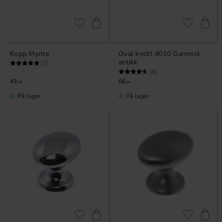
Lagre som favoritt
Lagre som fa
Kopp Mynte
Oval knott 4010 Gammel
antikk
Karakter:
5.0 av 5 mulige
(2)
Karakter:
4.5 av 5 mulige
(8)
43
66
KR
KR
På lager
På lager
Lagre som favoritt
Lagre som fa