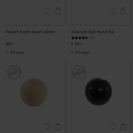
Lagre som favoritt
Lagre som fa
Relieff Knott Svart 24mm
Treknott Ball Rund Eik
Karakter:
4.5 av 5 mulige
(2)
88
54
KR
KR
På lager
På lager
Lagre som favoritt
Lagre som fa