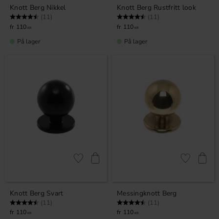
Knott Berg Nikkel
Knott Berg Rustfritt look
Karakter:
4.5 av 5 mulige
Karakter:
4.5 av 5 mulige
(11)
(11)
110
110
KR
KR
På lager
På lager
Lagre som favoritt
Lagre som fa
Knott Berg Svart
Messingknott Berg
Karakter:
4.5 av 5 mulige
Karakter:
4.5 av 5 mulige
(11)
(11)
110
110
KR
KR