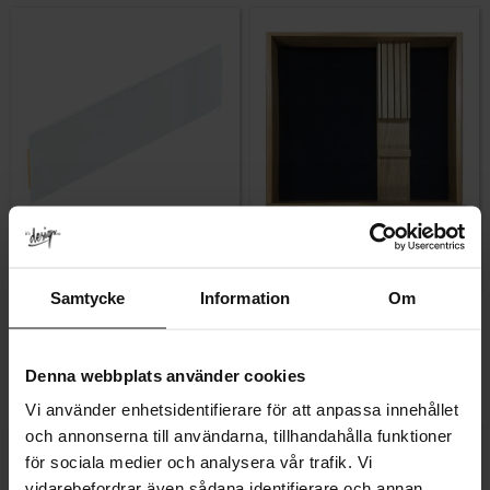
Lagre som favoritt
Lagre som fa
Samtycke
Information
Om
Høy Skuffeavdeler Bas Hvit
Knivinnsats Bas Eik
Karakter:
5.0 av 5 mulige
Karakter:
4.7 av 5 mulige
(1)
(13)
266
783
KR
KR
Denna webbplats använder cookies
På lager
På lager
Vi använder enhetsidentifierare för att anpassa innehållet
och annonserna till användarna, tillhandahålla funktioner
för sociala medier och analysera vår trafik. Vi
vidarebefordrar även sådana identifierare och annan