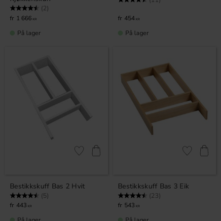
(11)
Karakter:
4.5 av 5 mulige
(2)
1 666
454
KR
KR
På lager
På lager
Lagre som favoritt
Lagre som fa
Bestikkskuff Bas 2 Hvit
Bestikkskuff Bas 3 Eik
Karakter:
4.6 av 5 mulige
Karakter:
4.9 av 5 mulige
(5)
(23)
443
543
KR
KR
På lager
På lager