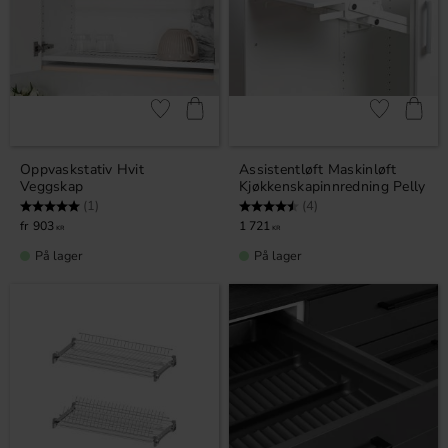
Lagre som favoritt
Lagre som fa
Oppvaskstativ Hvit
Assistentløft Maskinløft
Veggskap
Kjøkkenskapinnredning Pelly
Karakter:
5.0 av 5 mulige
Karakter:
4.3 av 5 mulige
(1)
(4)
903
1 721
KR
KR
På lager
På lager