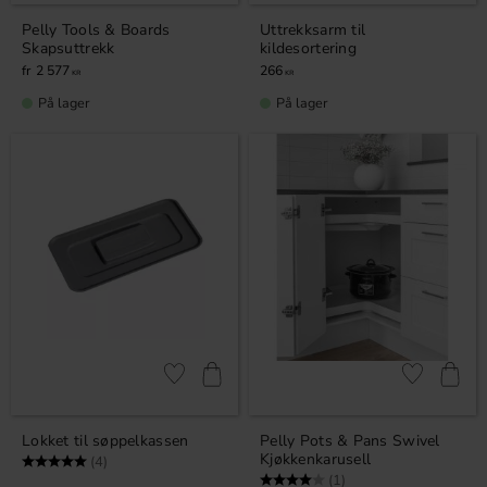
Pelly Tools & Boards
Uttrekksarm til
Skapsuttrekk
kildesortering
2 577
266
KR
KR
På lager
På lager
Lagre som favoritt
Lagre som fa
Lokket til søppelkassen
Pelly Pots & Pans Swivel
Kjøkkenkarusell
Karakter:
5.0 av 5 mulige
(4)
Karakter:
4.0 av 5 mulige
(1)