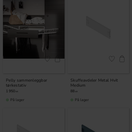
Lagre som favoritt
Lagre som fa
Pelly sammenleggbar
Skuffeavdeler Metal Hvit
tørkestativ
Medium
1 950
88
KR
KR
På lager
På lager