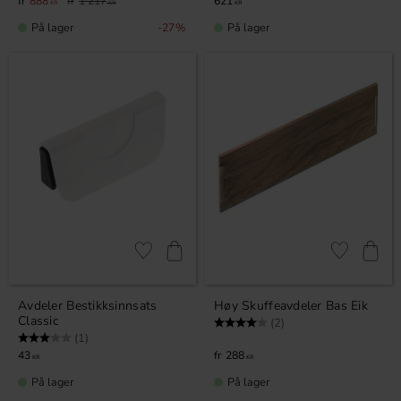
888
1 217
621
KR
KR
KR
På lager
På lager
27
%
Lagre som favoritt
Lagre som fa
Avdeler Bestikksinnsats
Høy Skuffeavdeler Bas Eik
Classic
Karakter:
4.0 av 5 mulige
(2)
Karakter:
3.0 av 5 mulige
(1)
43
288
KR
KR
På lager
På lager