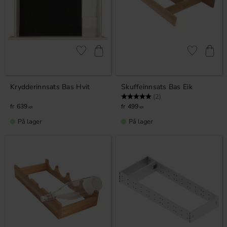
Lagre som favoritt
Lagre som fa
Krydderinnsats Bas Hvit
Skuffeinnsats Bas Eik
Karakter:
5.0 av 5 mulige
(2)
639
499
KR
KR
På lager
På lager