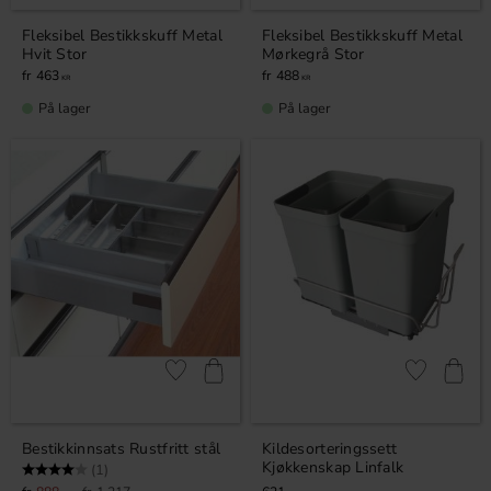
Fleksibel Bestikkskuff Metal
Fleksibel Bestikkskuff Metal
Hvit Stor
Mørkegrå Stor
463
488
KR
KR
På lager
På lager
Lagre som favoritt
Lagre som fa
Bestikkinnsats Rustfritt stål
Kildesorteringssett
Kjøkkenskap Linfalk
Karakter:
4.0 av 5 mulige
(1)