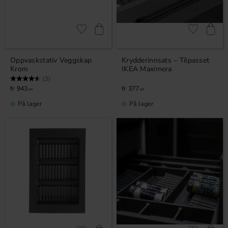
Lagre som favoritt
Lagre som fa
Oppvaskstativ Veggskap
Krydderinnsats – Tilpasset
Krom
IKEA Maximera
Karakter:
4.7 av 5 mulige
(3)
943
377
KR
KR
På lager
På lager