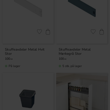
Lagre som favoritt
Lagre som fa
Skuffeavdeler Metal Hvit
Skuffeavdeler Metal
Stor
Mørkegrå Stor
100
100
KR
KR
På lager
5 stk. på lager