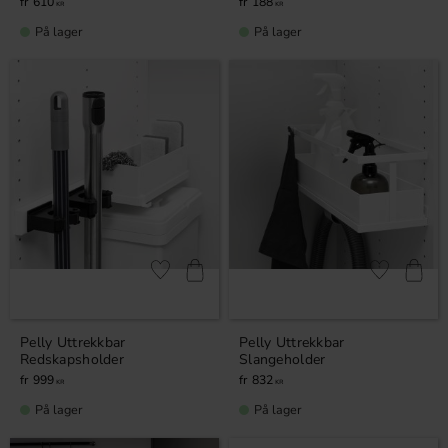
610
188
KR
KR
På lager
På lager
Lagre som favoritt
Lagre som fa
Pelly Uttrekkbar
Pelly Uttrekkbar
Redskapsholder
Slangeholder
999
832
KR
KR
På lager
På lager