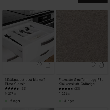
Lagre som favoritt
Lagre som fa
Måltilpasset bestikkskuff
Filtmatte Skuffeinnlegg Filt
Plast Classic
Kjøkkenskuff Gråbeige
Karakter:
4.9 av 5 mulige
Karakter:
4.7 av 5 mulige
(22)
(23)
277
221
KR
KR
På lager
På lager