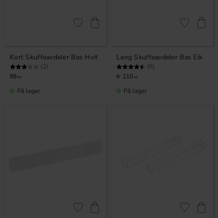
Lagre som favoritt
Lagre som fa
Kort Skuffeavdeler Bas Hvit
Lang Skuffeavdeler Bas Eik
Karakter:
3.0 av 5 mulige
Karakter:
4.8 av 5 mulige
(2)
(8)
99
210
KR
KR
På lager
På lager
Lagre som favoritt
Lagre som fa