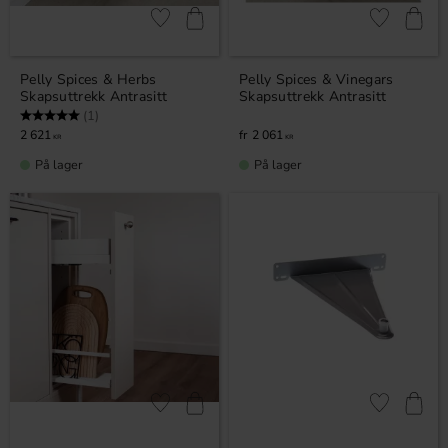
Lagre som favoritt
Lagre som fa
Pelly Spices & Herbs
Pelly Spices & Vinegars
Skapsuttrekk Antrasitt
Skapsuttrekk Antrasitt
Karakter:
5.0 av 5 mulige
(1)
2 621
2 061
KR
KR
På lager
På lager
Lagre som favoritt
Lagre som fa