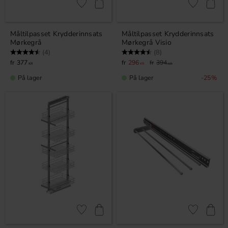
Lagre som favoritt
Lagre som fa
Måltilpasset Krydderinnsats
Måltilpasset Krydderinnsats
Mørkegrå
Mørkegrå Visio
Karakter:
4.8 av 5 mulige
Karakter:
4.8 av 5 mulige
(4)
(8)
377
296
394
KR
KR
KR
På lager
På lager
25
%
Lagre som favoritt
Lagre som fa