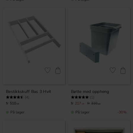
Lagre som favoritt
Lagre som fa
Bestikkskuff Bas 3 Hvit
Bøtte med oppheng
Karakter:
4.8 av 5 mulige
Karakter:
5.0 av 5 mulige
(4)
(1)
510
217
310
KR
KR
KR
På lager
På lager
30
%