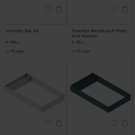
Lagre som favoritt
Lagre som fa
Vinstativ Bas Eik
Fleksibel Bestikkskuff Metal
Hvit Medium
454
451
KR
KR
På lager
På lager
Lagre som favoritt
Lagre som fa