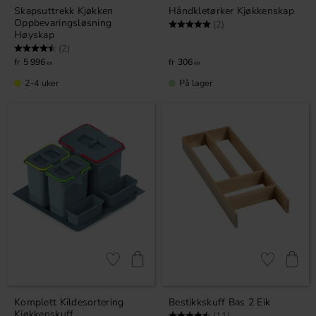
Skapsuttrekk Kjøkken
Håndkletørker Kjøkkenskap
Oppbevaringsløsning
Karakter:
5.0 av 5 mulige
(2)
Høyskap
Karakter:
4.5 av 5 mulige
(2)
5 996
306
KR
KR
2-4 uker
På lager
Lagre som favoritt
Lagre som fa
Komplett Kildesortering
Bestikkskuff Bas 2 Eik
Kjøkkenskuff
Karakter:
4.9 av 5 mulige