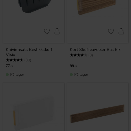
Lagre som favoritt
Lagre som fa
Knivinnsats Bestikkskuff
Kort Skuffeavdeler Bas Eik
Visio
Karakter:
4.0 av 5 mulige
(3)
Karakter:
4.1 av 5 mulige
(30)
77
99
KR
KR
På lager
På lager