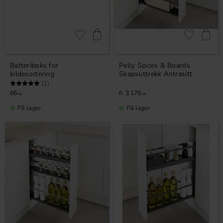
Lagre som favoritt
Lagre som fa
Batteriboks for
Pelly Spices & Boards
kildesortering
Skapsuttrekk Antrasitt
Karakter:
5.0 av 5 mulige
(1)
66
3 178
KR
KR
På lager
På lager