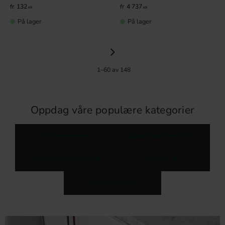
132
4 737
KR
KR
På lager
På lager
1–
60
av
148
Oppdag våre populære kategorier
Skuffeinnredning
Kjøkkenskapinnredning
Annen kjøkkeninnredning
Bestikkskuffer
Redskapsholdere