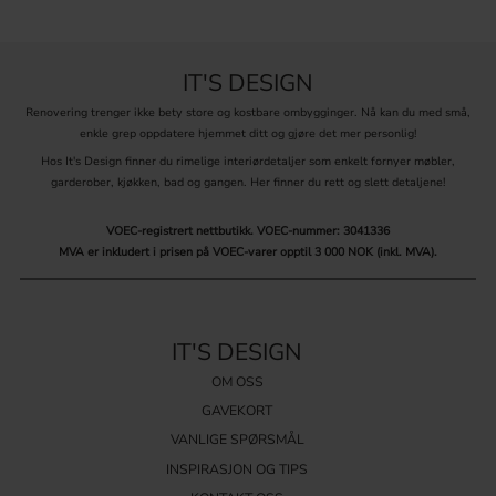
Spesialtilpassede bestikkskuffer
IT'S DESIGN
I dag finnes det et hav av kjøkkenleverandører med like mange typer
mål på sine skuffer og skap. Derfor kan det være vanskelig å finne
Renovering trenger ikke bety store og kostbare ombygginger. Nå kan du med små,
skuffeinnredning til kjøkkenet som passer. Vi har utviklet
enkle grep oppdatere hjemmet ditt og gjøre det mer personlig!
spesialtilpasset kjøkkeninnredning som bestikkskuffer og
krydderhyller som tilpasses ned til millimeternivå for ditt kjøkken.
Hos It's Design finner du rimelige interiørdetaljer som enkelt fornyer møbler,
Målene på din bestikkskuff avhenger av hvor stor kjøkkenstammen
garderober, kjøkken, bad og gangen. Her finner du rett og slett detaljene!
er, hvor brede stomsidene er, hva slags skuffesider du har og
hvordan skinnene er montert. Men det er ganske komplisert, og
VOEC-registrert nettbutikk.
VOEC-nummer: 3041336
derfor har vi gjort det så enkelt at du bare måler innsiden av skuffen
MVA er inkludert i prisen på VOEC-varer opptil 3 000 NOK (inkl. MVA).
din, så kan vi fikse resten! Finn prisverdig skuffeinnredning for dine
bestikk, kjøkkenredskaper i ulike materialer hos oss. Trenger du kan
du velge spesialtilpasset kjøkkeninnredning for akkurat ditt hjem.
IT'S DESIGN
OM OSS
GAVEKORT
VANLIGE SPØRSMÅL
INSPIRASJON OG TIPS