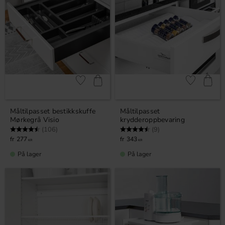
Lagre som favoritt
Lagre som fa
Måltilpasset bestikkskuffe
Måltilpasset
Mørkegrå Visio
krydderoppbevaring
Karakter:
4.8 av 5 mulige
Karakter:
4.4 av 5 mulige
(106)
(9)
277
343
KR
KR
På lager
På lager