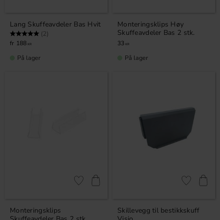
Lang Skuffeavdeler Bas Hvit
Monteringsklips Høy
Skuffeavdeler Bas 2 stk.
Karakter:
5.0 av 5 mulige
(2)
188
33
KR
KR
På lager
På lager
Lagre som favoritt
Lagre som fa
Monteringsklips
Skillevegg til bestikkskuff
Skuffeavdeler Bas 2 stk.
Visio