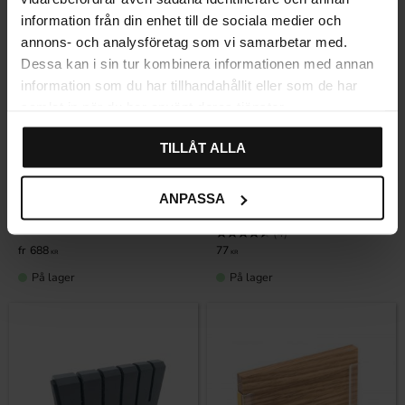
information från din enhet till de sociala medier och
annons- och analysföretag som vi samarbetar med.
Dessa kan i sin tur kombinera informationen med annan
information som du har tillhandahållit eller som de har
samlat in när du har använt deras tjänster.
TILLÅT ALLA
Lagre som favoritt
Lagre som fa
ANPASSA
Knivinnsats Bas Hvit
Knivinnsats Bestikkskuff
Classic
Karakter:
4.3 av 5 mulige
(3)
Karakter:
4.5 av 5 mulige
(4)
688
77
KR
KR
På lager
På lager