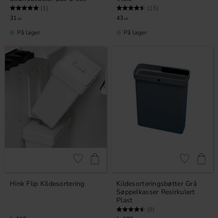
Karakter:
5.0 av 5 mulige
Karakter:
4.5 av 5 mulige
(1)
(15)
31
43
KR
KR
På lager
På lager
Lagre som favoritt
Lagre som fa
Hink Flip Kildesortering
Kildesorteringsbøtter Grå
Søppelkasser Resirkulert
Plast
Karakter:
4.9 av 5 mulige
(9)