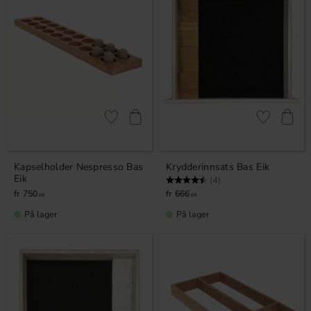
Lagre som favoritt
Lagre som fa
Kapselholder Nespresso Bas
Krydderinnsats Bas Eik
Eik
Karakter:
4.5 av 5 mulige
(4)
750
666
KR
KR
På lager
På lager