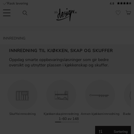
Rask levering
4.8
Meny
HAN
FAVORI
Kundeservice
Sidene
Valuta
FORMASJON
INNREDNING
mine |
It's
Vanlige spørsmål
INNREDNING TIL KJØKKEN, SKAP OG SKUFFER
Design
Oppdag smarte oppbevaringsløsninger som gir bedre
Inspirasjon og tips
oversikt og utnytter plassen i kjøkkenskap og skuffer.
Skuffeinnredning
Kjøkkenskapinnredning
Annen kjøkkeninnredning
Badero
1–
60
av
148
Velg sorteringsmetode