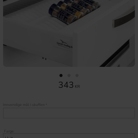
343
KR
Innvendige mål i skuffen
*
Farge