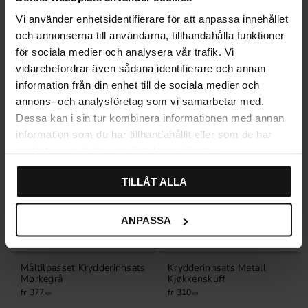
Vi använder enhetsidentifierare för att anpassa innehållet
Relaterte produkter
och annonserna till användarna, tillhandahålla funktioner
för sociala medier och analysera vår trafik. Vi
vidarebefordrar även sådana identifierare och annan
information från din enhet till de sociala medier och
annons- och analysföretag som vi samarbetar med.
Dessa kan i sin tur kombinera informationen med annan
information som du har tillhandahållit eller som de har
samlat in när du har använt deras tjänster.
TILLÅT ALLA
ANPASSA
Måltilpasset Krydderinnsats
Krydderinnsats Metall
Mørkegrå
Kjøkkenskuff
377
310
KR
KR