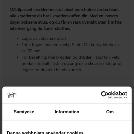
Måltilpasset krydderinnsats i plast som holder orden blant
alle krydderne du har i krydderskuffen din. Med en innsats
ligger boksene stille, og du får en rask oversikt uten å måtte
lete hver gang du åpner skuffen.
Laget av slitesterk plast
Total høyde med en vanlig Santa Maria-krydderboks:
ca. 70 mm.
For bestilling: Mål bredden og dybden i skuffen, velg
breddeintervall i listen og angi dine eksakte mål før du
legger produktet i handlekurven.
MÅL
MER INFORMASJON
Samtycke
Information
Om
ANMELDELSER
Denna webbplats använder cookies