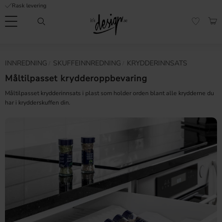
Rask levering
Meny
HAN
FAVORI
Kundeservice
Sidene
Valuta
INNREDNING
SKUFFEINNREDNING
KRYDDERINNSATS
FORMASJON
mine |
It's
Måltilpasset krydderoppbevaring
Vanlige spørsmål
Design
Måltilpasset krydderinnsats i plast som holder orden blant alle krydderne du
Inspirasjon og tips
har i krydderskuffen din.
Lagre som