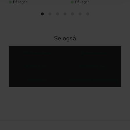
På lager
På lager
Se også
Skuffeinnredning
Skuffeinnsatser
Bestikkskuffer
Krydderinnsatser
Skuffematter
Skreddersydd skuffeinnredning