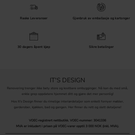
Raske Leveranser
Gjenbruk av emballasje og kartonger
30 dagers åpent kjøp
Sikre betalinger
IT'S DESIGN
Renovering trenger ikke bety store og kostbare ombygginger. Nå kan du med små,
enkle grep oppdatere hjemmet ditt og gjøre det mer personlig!
Hos It's Design finner du rimelige interiørdetaljer som enkelt fornyer møbler,
garderober, kjøkken, bad og gangen. Her finner du rett og slett detaljene!
VOEC-registrert nettbutikk.
VOEC-nummer: 3041336
MVA er inkludert i prisen på VOEC-varer opptil 3 000 NOK (inkl. MVA).