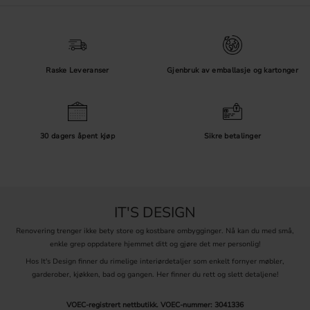
Raske Leveranser
Gjenbruk av emballasje og kartonger
30 dagers åpent kjøp
Sikre betalinger
IT'S DESIGN
Renovering trenger ikke bety store og kostbare ombygginger. Nå kan du med små,
enkle grep oppdatere hjemmet ditt og gjøre det mer personlig!
Hos It's Design finner du rimelige interiørdetaljer som enkelt fornyer møbler,
garderober, kjøkken, bad og gangen. Her finner du rett og slett detaljene!
VOEC-registrert nettbutikk.
VOEC-nummer: 3041336