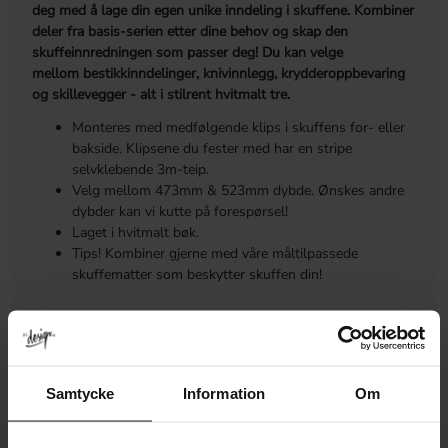
deg med å lage din egen unike inndeling i skuffene. Kombiner
deler fra basis-serien etter dine behov og skap den
skuffeinnredningen som passer deg! Du kan velge
mellom bestikkinndelinger, knivinnlegg, krydderoppbevaring
og skillevegger
- alt i stilrent hvitmalt tre.
Monteres med medfølgende klips i skuffens for- eller
bakside. Klipsene du fester med har en stripe
selvklebende 3m-teip.
Velg mellom 473mm & 523mm dybde. Ønskes andre
dybder kan vi kutte på forespørsel!
Laget i hvitmalt bøk.
Tips! Kombiner gjerne med våre måltilpassede
skuffematter som beskytter skuffen din!
MÅL
MER INFORMASJON
Samtycke
Information
Om
ANMELDELSER