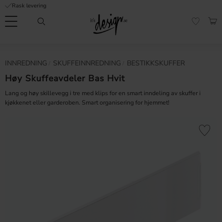
Rask levering
Meny
HAN
FAVORI
Kundeservice
Sidene
Valuta
INNREDNING
SKUFFEINNREDNING
BESTIKKSKUFFER
FORMASJON
mine |
It's
Høy Skuffeavdeler Bas Hvit
Vanlige spørsmål
Design
Lang og høy skillevegg i tre med klips for en smart inndeling av skuffer i
Inspirasjon og tips
kjøkkenet eller garderoben. Smart organisering for hjemmet!
Lagre som