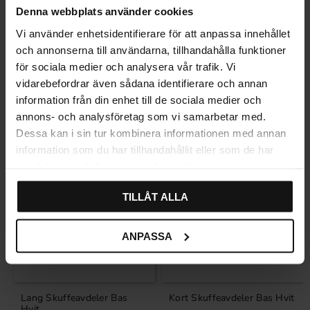
Denna webbplats använder cookies
Vi använder enhetsidentifierare för att anpassa innehållet
och annonserna till användarna, tillhandahålla funktioner
Relaterte produkter
för sociala medier och analysera vår trafik. Vi
vidarebefordrar även sådana identifierare och annan
information från din enhet till de sociala medier och
annons- och analysföretag som vi samarbetar med.
Dessa kan i sin tur kombinera informationen med annan
information som du har tillhandahållit eller som de har
samlat in när du har använt deras tjänster.
TILLÅT ALLA
ANPASSA
Lang Skuffeavdeler Bas
Kort Skuffeavdeler Bas Hvit
Hvit