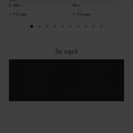
99
188
KR
KR
På lager
På lager
Se også
Skuffeinnredning
Skuffeinnsatser
Bestikkskuffer
Krydderinnsatser
Skuffematter
Skreddersydd skuffeinnredning