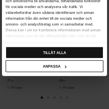
och annonserna till användarna, tillhandahålla funktioner
för sociala medier och analysera vår trafik. Vi
vidarebefordrar även sådana identifierare och annan
information från din enhet till de sociala medier och
annons- och analysföretag som vi samarbetar med.
Dessa kan i sin tur kombinera informationen med annan
information som du har tillhandahållit eller som de har
samlat in när du har använt deras tjänster.
TILLÅT ALLA
ANPASSA
Skålhåndtak 3158 Svart
Oval knott 4010 Svart
antikk
antikk
77
66
KR
KR
På lager
På lager