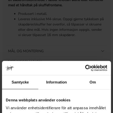
med et håndtak på skuffefrontene.
Produsert i metall.
Leveres inklusive M4-skrue. Oppgi gjerne tykkelsen på
skapdører/skuffer her ovenfor, så tilpasser vi skruene
etter dine mål. Hvis ingen informasjon oppgis, sender
vi skruer tilpasset 16 mm skapdører.
MÅL OG MONTERING
MER INFORMASJON
ANMELDELSER
Samtycke
Information
Om
Denna webbplats använder cookies
Relaterte produkter
Vi använder enhetsidentifierare för att anpassa innehållet