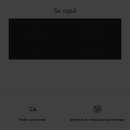
Se også
Knotter
Kjøkkenknotter
Møbelknotter
Metallknotter
Håndtak
Kjøkkenhåndtak
Raske Leveranser
Gjenbruk av emballasje og kartonger