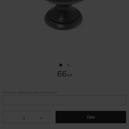
66
KR
Skriv inn tykkelsen på skuffen her!
Kjøp
-
+