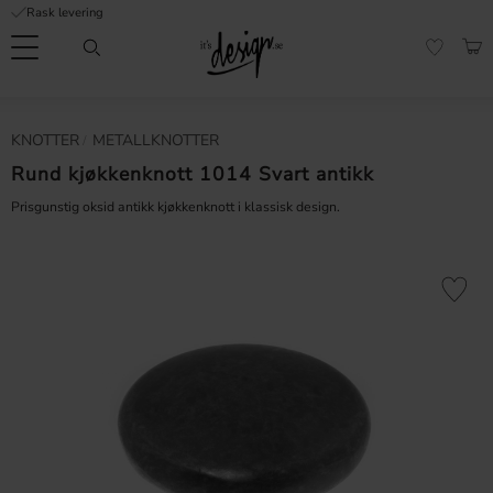
Rask levering
Meny
HAN
FAVORI
Kundeservice
Sidene
Valuta
KNOTTER
METALLKNOTTER
FORMASJON
mine |
It's
Rund kjøkkenknott 1014 Svart antikk
Vanlige spørsmål
Design
Prisgunstig oksid antikk kjøkkenknott i klassisk design.
Inspirasjon og tips
Lagre som