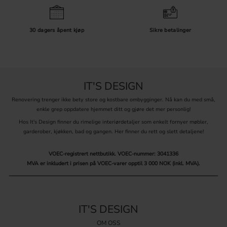
30 dagers åpent kjøp
Sikre betalinger
IT'S DESIGN
Renovering trenger ikke bety store og kostbare ombygginger. Nå kan du med små,
enkle grep oppdatere hjemmet ditt og gjøre det mer personlig!
Hos It's Design finner du rimelige interiørdetaljer som enkelt fornyer møbler,
garderober, kjøkken, bad og gangen. Her finner du rett og slett detaljene!
VOEC-registrert nettbutikk.
VOEC-nummer: 3041336
MVA er inkludert i prisen på VOEC-varer opptil 3 000 NOK (inkl. MVA).
IT'S DESIGN
OM OSS