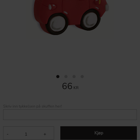
66
KR
Skriv inn tykkelsen på skuffen her!
Kjøp
-
+