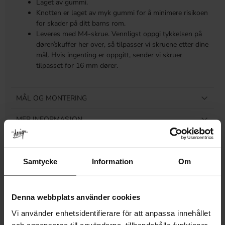
Laget av gummi.
Knotten er laget av myk gummi for å minimere risikoen
for skader på ditt barns rom.
Leveres med M4-skrue. Vennligst oppgi tykkelsen på
dører/skuffer her over, så tilpasser vi skruene etter dine
mål. Hvis ingenting er oppgitt, sender vi skruer
tilpasset for 16 mm dører.
MÅL OG MONTERING
MER INFORMASJON
ANMELDELSER
Samtycke
Information
Om
Denna webbplats använder cookies
Relaterte produkter
Vi använder enhetsidentifierare för att anpassa innehållet
och annonserna till användarna, tillhandahålla funktioner