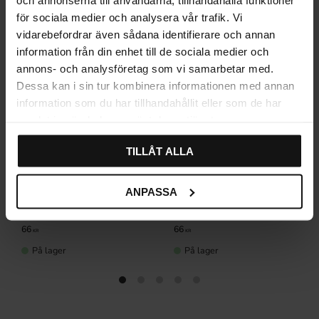
för sociala medier och analysera vår trafik. Vi
vidarebefordrar även sådana identifierare och annan
information från din enhet till de sociala medier och
annons- och analysföretag som vi samarbetar med.
Dessa kan i sin tur kombinera informationen med annan
information som du har tillhandahållit eller som de har
samlat in när du har använt deras tjänster.
TILLÅT ALLA
ANPASSA
Gummiknott Katt Barnerom
Gummiknott Frosk
Barnerom
66
66
KR
KR
På lager
På lager