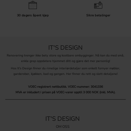
30 dagers åpent kjøp
Sikre betalinger
IT'S DESIGN
Renovering trenger ikke bety store og kostbare ombygginger. Nå kan du med små,
enkle grep oppdatere hjemmet ditt og gjøre det mer personlig!
Hos It's Design finner du rimelige interiørdetaljer som enkelt fornyer møbler,
garderober, kjøkken, bad og gangen. Her finner du rett og slett detaljene!
VOEC-registrert nettbutikk.
VOEC-nummer: 3041336
MVA er inkludert i prisen på VOEC-varer opptil 3 000 NOK (inkl. MVA).
IT'S DESIGN
OM OSS