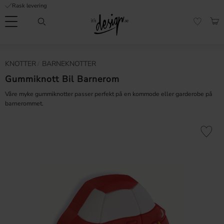
Rask levering
Meny
HAN
FAVORI
Kundeservice
Sidene
Valuta
KNOTTER
BARNEKNOTTER
FORMASJON
mine |
It's
Gummiknott Bil Barnerom
Vanlige spørsmål
Design
Våre myke gummiknotter passer perfekt på en kommode eller garderobe på
Inspirasjon og tips
barnerommet.
Lagre som