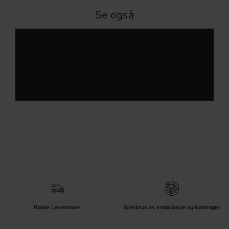
Se også
Knotter
Kjøkkenknotter
Møbelknotter
Metallknotter
Håndtak
Kjøkkenhåndtak
Raske Leveranser
Gjenbruk av emballasje og kartonger