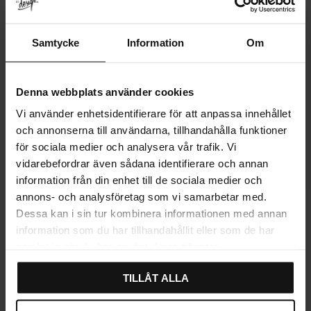
Samtycke
Information
Om
Denna webbplats använder cookies
Vi använder enhetsidentifierare för att anpassa innehållet
och annonserna till användarna, tillhandahålla funktioner
för sociala medier och analysera vår trafik. Vi
vidarebefordrar även sådana identifierare och annan
information från din enhet till de sociala medier och
annons- och analysföretag som vi samarbetar med.
WC-beslag 262 Messing
Dørhåndtak Sarven Messing
Dessa kan i sin tur kombinera informationen med annan
339
488
information som du har tillhandahållit eller som de har
KR
KR
samlat in när du har använt deras tjänster.
På lager
7-10 hverdager
TILLÅT ALLA