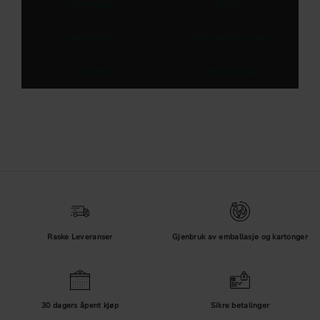
Dørhåndtak
WC-lås
Nøkkelskilt
Tilbehør til innerdør
Håndtak
Møbelbeslag
Raske Leveranser
Gjenbruk av emballasje og kartonger
30 dagers åpent kjøp
Sikre betalinger