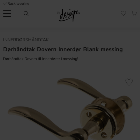
Rask levering
Meny
HAN
FAVORI
Kundeservice
Sidene
Valuta
INNERDØRSHÅNDTAK
FORMASJON
mine |
It's
Dørhåndtak Dovern Innerdør Blank messing
Vanlige spørsmål
Design
Dørhåndtak Dovern til innerdører i messing!
Inspirasjon og tips
Lagre som