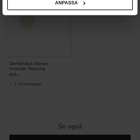
ANPASSA
Dørhåndtak Denver
Innerdør Messing
610
KR
7-10 hverdager
Se også