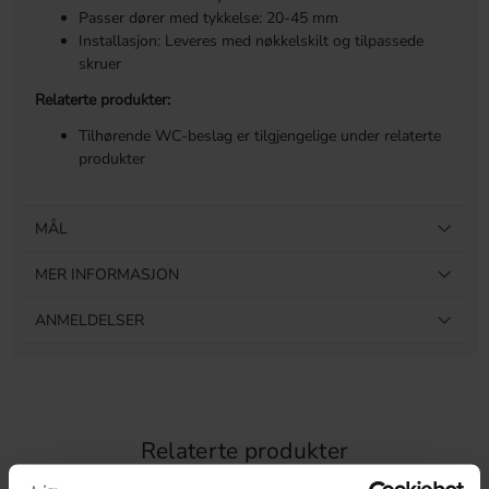
Passer dører med tykkelse: 20-45 mm
Installasjon: Leveres med nøkkelskilt og tilpassede
skruer
Relaterte produkter:
Tilhørende WC-beslag er tilgjengelige under relaterte
produkter
MÅL
MER INFORMASJON
ANMELDELSER
Relaterte produkter