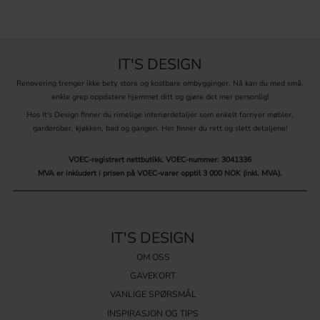
IT'S DESIGN
Renovering trenger ikke bety store og kostbare ombygginger. Nå kan du med små,
enkle grep oppdatere hjemmet ditt og gjøre det mer personlig!
Hos It's Design finner du rimelige interiørdetaljer som enkelt fornyer møbler,
garderober, kjøkken, bad og gangen. Her finner du rett og slett detaljene!
VOEC-registrert nettbutikk.
VOEC-nummer: 3041336
MVA er inkludert i prisen på VOEC-varer opptil 3 000 NOK (inkl. MVA).
IT'S DESIGN
OM OSS
GAVEKORT
VANLIGE SPØRSMÅL
INSPIRASJON OG TIPS