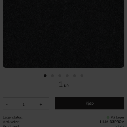
1
KR
Kjøp
-
+
Lagerstatus
På lager
Artikkelnr.
I-ILM-33PROV
Produsent
Linfalk