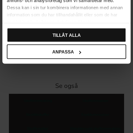
annons- och analysföretag som vi samarbetar med.
Dessa kan i sin tur kombinera informationen med annan
information som du har tillhandahållit eller som de har
samlat in när du har använt deras tjänster.
Innsatsmatte Skuffematte
Krydderinnsats Metall
Anti-skli Kjøkkenskuffe
Kjøkkenskuff
TILLÅT ALLA
199
310
KR
KR
På lager
På lager
ANPASSA
Se også
Skuffeinnredning
Skuffeinnsatser
Bestikkskuffer
Krydderinnsatser
Skuffematter
Skreddersydd skuffeinnredning