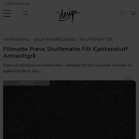
Rask levering
Meny
HAN
FAVORI
Kundeservice
Sidene
Valuta
INNREDNING
SKUFFEINNREDNING
SKUFFEMATTER
FORMASJON
mine |
It's
Filtmatte Prøve Skuffematte Filt Kjøkkenskuff
Vanlige spørsmål
Design
Antrasittgrå
Inspirasjon og tips
Prøve på måltilpasset skuffematte i mørkegrå filt for å plassere i bunnen av
kjøkkenskuffene dine.
Lagre som
PRØVE