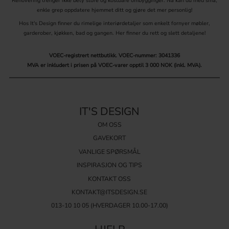
Renovering trenger ikke bety store og kostbare ombygginger. Nå kan du med små,
enkle grep oppdatere hjemmet ditt og gjøre det mer personlig!
Hos It's Design finner du rimelige interiørdetaljer som enkelt fornyer møbler,
garderober, kjøkken, bad og gangen. Her finner du rett og slett detaljene!
VOEC-registrert nettbutikk.
VOEC-nummer: 3041336
MVA er inkludert i prisen på VOEC-varer opptil 3 000 NOK (inkl. MVA).
IT'S DESIGN
OM OSS
GAVEKORT
VANLIGE SPØRSMÅL
INSPIRASJON OG TIPS
KONTAKT OSS
KONTAKT@ITSDESIGN.SE
013-10 10 05
(HVERDAGER 10.00-17.00)