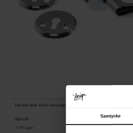
Dørhåndtak Mårn Innerdører Krom
Samtycke
454
KR
På lager