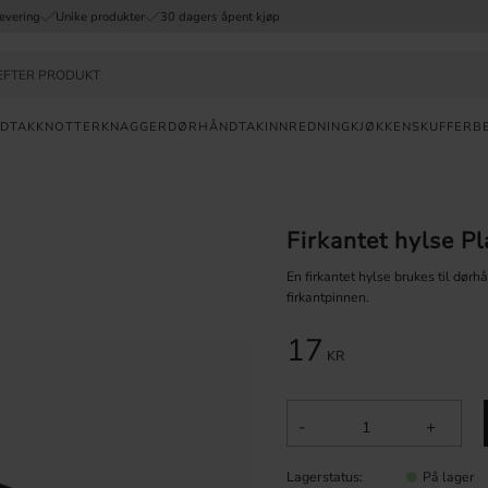
evering
Unike produkter
30 dagers åpent kjøp
DTAK
KNOTTER
KNAGGER
DØRHÅNDTAK
INNREDNING
KJØKKENSKUFFER
B
Valuta
RASK
Firkantet hylse Pl
LEVERING
En firkantet hylse brukes til dørh
30
firkantpinnen.
DAGERS
ÅPENT KJØP
17
KR
UNIKE
PRODUKTER
-
+
Lagerstatus
På lager