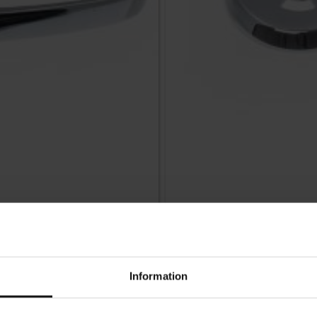
WC-beslag 262 Krom
Information
339
KR
På lager