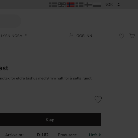
LOGG INN
ELYSNING
SALE
HAN
FAVORI
ast
åndtak for eldre låshus med 9 mm hull for å sette rundt
Lagre som favoritt
Kjøp
Artikkelnr.
D-162
Produsent
Linfalk