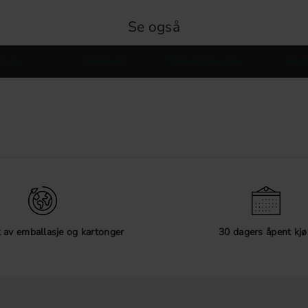
Se også
C-lås
Nøkkelskilt
Tilbehør til innerdør
Håndt
 av emballasje og kartonger
30 dagers åpent kjø