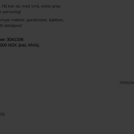
. Nå kan du med små, enkle grep
r personlig!
ornyer møbler, garderober, kjøkken,
tt detaljene!
r: 3041336
 000 NOK (inkl. MVA).
PERSON
00)