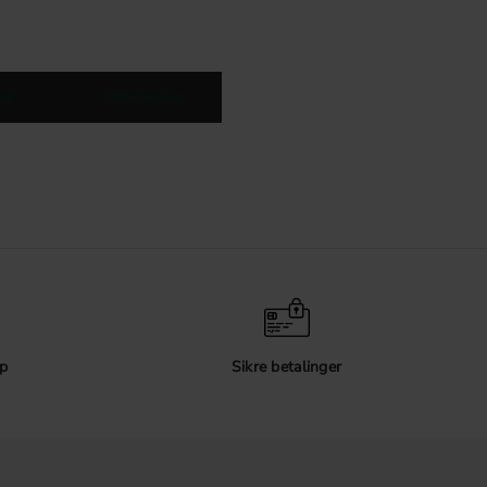
ak
Møbelbeslag
p
Sikre betalinger