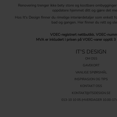
Renovering trenger ikke bety store og kostbare ombygginger
oppdatere hjemmet ditt og gjøre det me
Hos It's Design finner du rimelige interiørdetaljer som enkelt f
bad og gangen. Her finner du rett og sle
VOEC-registrert nettbutikk.
VOEC-numme
MVA er inkludert i prisen på VOEC-varer opptil 3
IT'S DESIGN
OM OSS
GAVEKORT
VANLIGE SPØRSMÅL
INSPIRASJON OG TIPS
KONTAKT OSS
KONTAKT@ITSDESIGN.SE
013-10 10 05
(HVERDAGER 10.00-17.