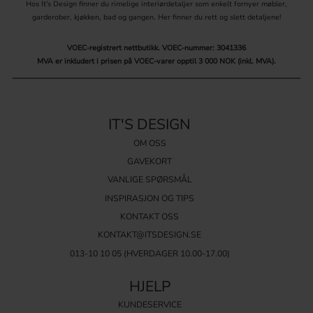
Hos It's Design finner du rimelige interiørdetaljer som enkelt fornyer møbler,
garderober, kjøkken, bad og gangen. Her finner du rett og slett detaljene!
VOEC-registrert nettbutikk.
VOEC-nummer: 3041336
MVA er inkludert i prisen på VOEC-varer opptil 3 000 NOK (inkl. MVA).
IT'S DESIGN
OM OSS
GAVEKORT
VANLIGE SPØRSMÅL
INSPIRASJON OG TIPS
KONTAKT OSS
KONTAKT@ITSDESIGN.SE
013-10 10 05
(HVERDAGER 10.00-17.00)
HJELP
KUNDESERVICE