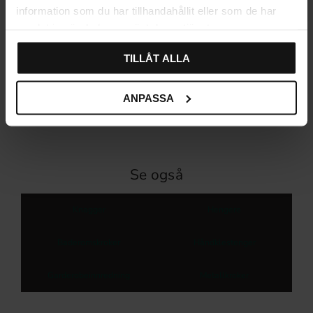
information som du har tillhandahållit eller som de har
samlat in när du har använt deras tjänster.
Henger 1890 Rustfritt stål
Henger Rustfritt
TILLÅT ALLA
443
199
343
KR
KR
KR
På lager
På lager
42
%
ANPASSA
Se også
Knagger
Hengere
Baderomskroker
Håndklestenger
Garderobeinnredning
Metallkroker