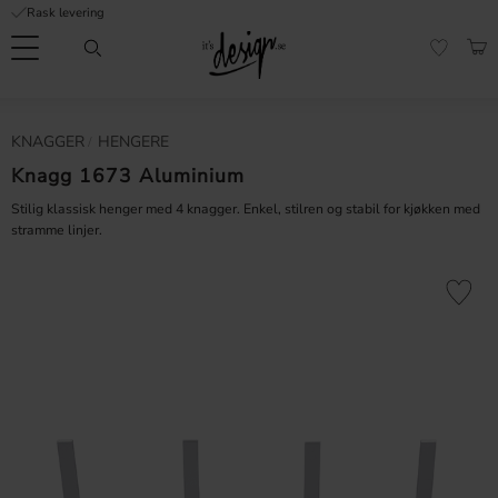
Rask levering
Meny
HAN
FAVORI
Kundeservice
Sidene
Valuta
KNAGGER
HENGERE
FORMASJON
mine |
It's
Knagg 1673 Aluminium
Vanlige spørsmål
Design
Stilig klassisk henger med 4 knagger. Enkel, stilren og stabil for kjøkken med
Inspirasjon og tips
stramme linjer.
Lagre som