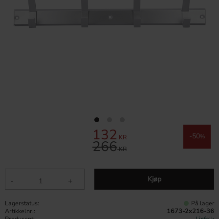
132
Nedsatt pris:
50
KR
%
266
Ordinær pris:
KR
Kjøp
-
+
Lagerstatus
På lager
Artikkelnr.
1673-2x216-36
Produsent
Linfalk