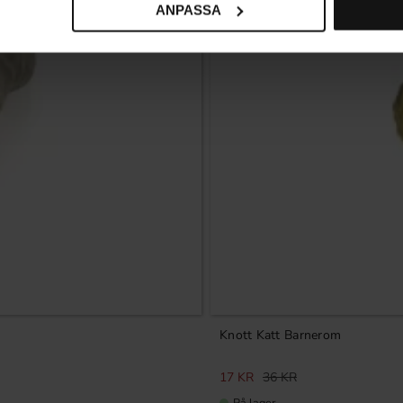
ANPASSA
Knott Katt Barnerom
17
KR
36
KR
På lager