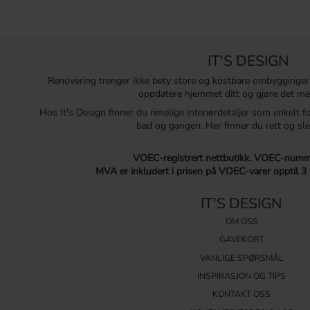
IT'S DESIGN
Renovering trenger ikke bety store og kostbare ombygginger
oppdatere hjemmet ditt og gjøre det me
Hos It's Design finner du rimelige interiørdetaljer som enkelt f
bad og gangen. Her finner du rett og sle
VOEC-registrert nettbutikk.
VOEC-numme
MVA er inkludert i prisen på VOEC-varer opptil 3
IT'S DESIGN
OM OSS
GAVEKORT
VANLIGE SPØRSMÅL
INSPIRASJON OG TIPS
KONTAKT OSS