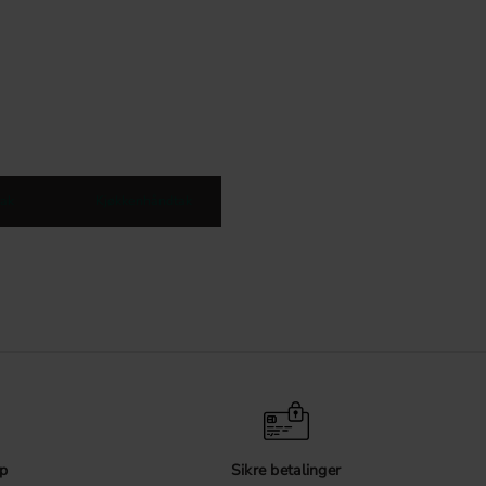
ak
Kjøkkenhåndtak
p
Sikre betalinger