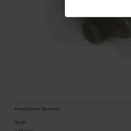
Knott Elefant Barnerom
32
KR
På lager