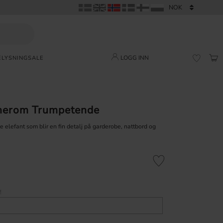
LOGG INN
ELYSNING
SALE
HAN
FAVORI
rnerom Trumpetende
 elefant som blir en fin detalj på garderobe, nattbord og
Lagre som favoritt
!