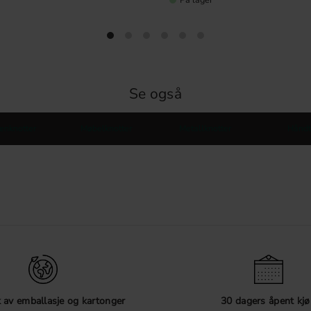
Se også
enknotter
Møbelknotter
Metallknotter
Håndt
 av emballasje og kartonger
30 dagers åpent kjø