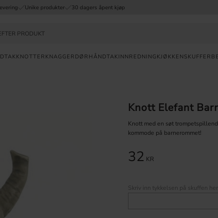
evering
Unike produkter
30 dagers åpent kjøp
DTAK
KNOTTER
KNAGGER
DØRHÅNDTAK
INNREDNING
KJØKKENSKUFFER
B
Valuta
RASK
Knott Elefant Ba
LEVERING
Knott med en søt trompetspillende
30
kommode på barnerommet!
DAGERS
ÅPENT KJØP
32
KR
UNIKE
PRODUKTER
Skriv inn tykkelsen på skuffen her