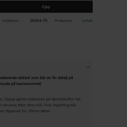
Kjøp
Artikkelnr.
26204-70
Produsent
Linfalk
terende elefant som blir en fin detalj på
mmode på barnerommet!
. Oppgi gjerne tykkelsen på dører/skuffer her
vi skruene etter dine mål. Hvis ingenting blir
uer tilpasset for 16mm dører.