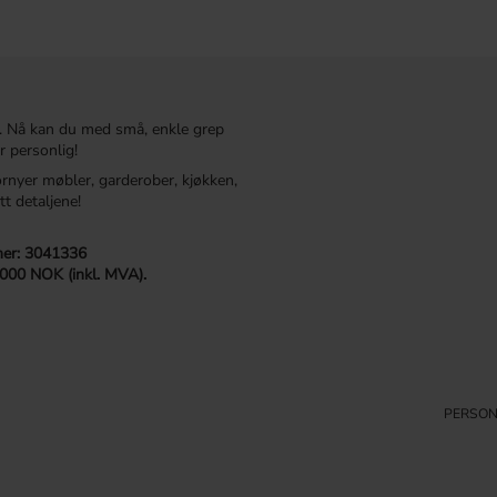
. Nå kan du med små, enkle grep
r personlig!
ornyer møbler, garderober, kjøkken,
tt detaljene!
r: 3041336
 000 NOK (inkl. MVA).
PERSON