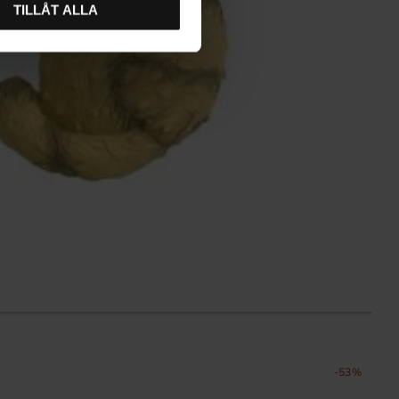
TILLÅT ALLA
K
53
%
1