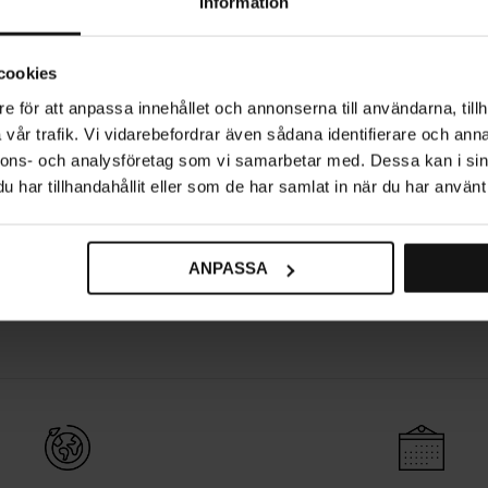
Information
ANMELDELSER
cookies
e för att anpassa innehållet och annonserna till användarna, tillh
vår trafik. Vi vidarebefordrar även sådana identifierare och anna
nnons- och analysföretag som vi samarbetar med. Dessa kan i sin
Se også
har tillhandahållit eller som de har samlat in när du har använt 
enknotter
Møbelknotter
Metallknotter
Håndt
ANPASSA