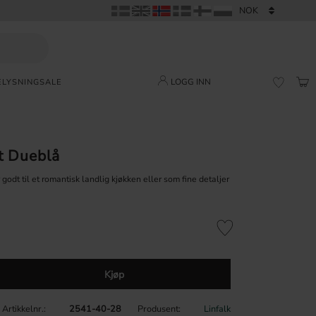
LOGG INN
ELYSNING
SALE
HAN
FAVORI
t Dueblå
odt til et romantisk landlig kjøkken eller som fine detaljer
Lagre som favoritt
Kjøp
Artikkelnr.
2541-40-28
Produsent
Linfalk