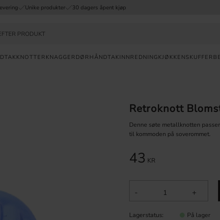
evering
Unike produkter
30 dagers åpent kjøp
DTAK
KNOTTER
KNAGGER
DØRHÅNDTAK
INNREDNING
KJØKKENSKUFFER
B
Valuta
RASK
Retroknott Bloms
LEVERING
Denne søte metallknotten passer g
30
til kommoden på soverommet.
DAGERS
ÅPENT KJØP
43
KR
UNIKE
PRODUKTER
-
+
Lagerstatus
På lager