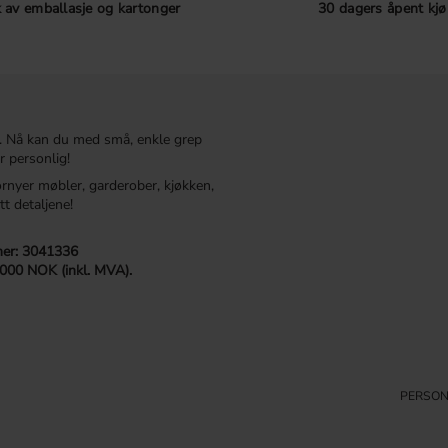
 av emballasje og kartonger
30 dagers åpent kjø
. Nå kan du med små, enkle grep
r personlig!
ornyer møbler, garderober, kjøkken,
tt detaljene!
r: 3041336
 000 NOK (inkl. MVA).
PERSON