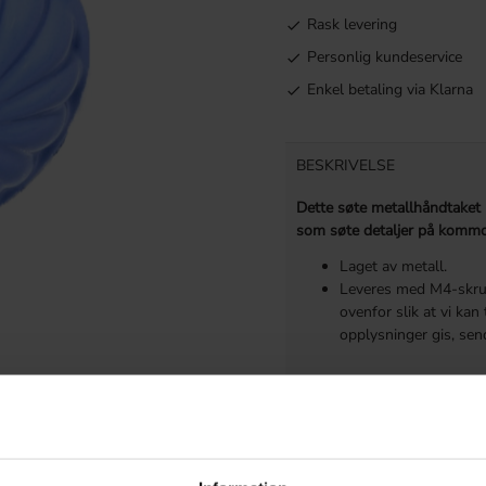
Rask levering
Personlig kundeservice
Enkel betaling via Klarna
BESKRIVELSE
Dette søte metallhåndtaket p
som søte detaljer på komm
Laget av metall.
Leveres med M4-skrue
ovenfor slik at vi kan
opplysninger gis, sen
MÅL OG MONTERING
MER INFORMASJON