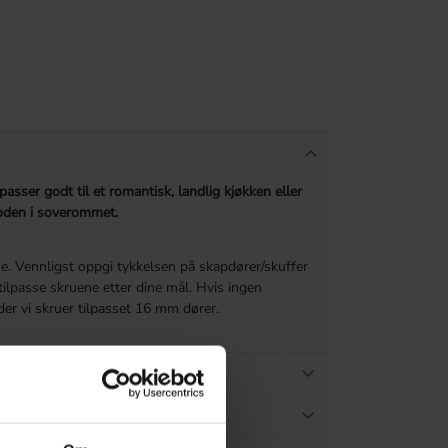
asser godt til et romantisk, landlig kjøkken eller
oden i soverommet.
. Vennligst oppgi tykkelsen på skapdører/skuffer
 tilpasse skruene etter dine mål. Hvis ingen
der vi skruer tilpasset 16 mm dører.