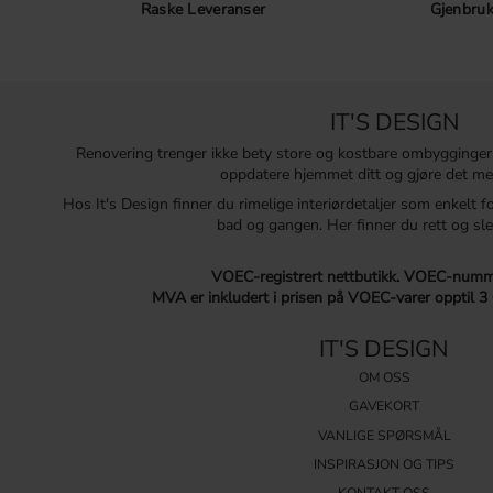
Raske Leveranser
Gjenbruk
IT'S DESIGN
Renovering trenger ikke bety store og kostbare ombygginger
oppdatere hjemmet ditt og gjøre det me
Hos It's Design finner du rimelige interiørdetaljer som enkelt f
bad og gangen. Her finner du rett og sle
VOEC-registrert nettbutikk.
VOEC-numme
MVA er inkludert i prisen på VOEC-varer opptil 3
IT'S DESIGN
OM OSS
GAVEKORT
VANLIGE SPØRSMÅL
INSPIRASJON OG TIPS