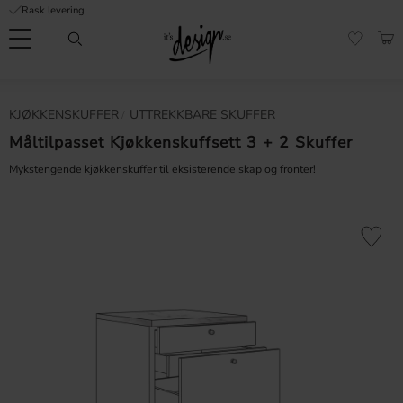
Rask levering
Meny
HAN
FAVORI
Kundeservice
Sidene
Valuta
KJØKKENSKUFFER
UTTREKKBARE SKUFFER
FORMASJON
mine |
It's
Måltilpasset Kjøkkenskuffsett 3 + 2 Skuffer
Vanlige spørsmål
Design
Mykstengende kjøkkenskuffer til eksisterende skap og fronter!
Inspirasjon og tips
Lagre som