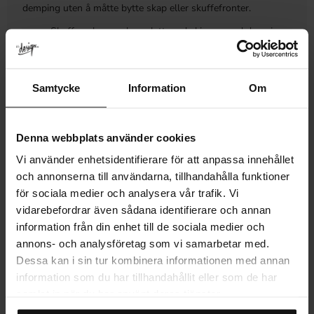
demping uten å måtte bytte skap eller skuffefronter.
Skuffene leveres komplett med skinner med demping
og fulluttrekk.
Velg mellom 4 forskjellige dybder på skuffene.
Bredden tilpasses etter ønskede mål i millimeter.
Samtycke
Information
Om
Skuffefronter eller dører er ikke inkludert!
Obs! Vi kontakter deg etter lagt bestilling for å gå
gjennom målene før vi starter produksjonen.
Denna webbplats använder cookies
Vi använder enhetsidentifierare för att anpassa innehållet
MÅL
och annonserna till användarna, tillhandahålla funktioner
för sociala medier och analysera vår trafik. Vi
MER INFORMASJON
vidarebefordrar även sådana identifierare och annan
ANMELDELSER
information från din enhet till de sociala medier och
annons- och analysföretag som vi samarbetar med.
Dessa kan i sin tur kombinera informationen med annan
information som du har tillhandahållit eller som de har
samlat in när du har använt deras tjänster.
Relaterte produkter