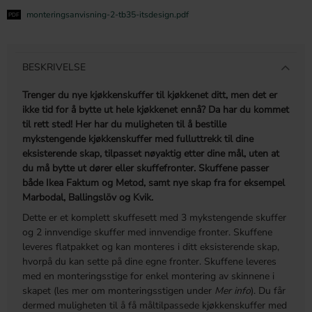
monteringsanvisning-2-tb35-itsdesign.pdf
BESKRIVELSE
Trenger du nye kjøkkenskuffer til kjøkkenet ditt, men det er
ikke tid for å bytte ut hele kjøkkenet ennå? Da har du kommet
til rett sted! Her har du muligheten til å bestille
mykstengende kjøkkenskuffer med fulluttrekk til dine
eksisterende skap, tilpasset nøyaktig etter dine mål, uten at
du må bytte ut dører eller skuffefronter. Skuffene passer
både Ikea Faktum og Metod, samt nye skap fra for eksempel
Marbodal, Ballingslöv og Kvik.
Dette er et komplett skuffesett med 3 mykstengende skuffer
og 2 innvendige skuffer med innvendige fronter. Skuffene
leveres flatpakket og kan monteres i ditt eksisterende skap,
hvorpå du kan sette på dine egne fronter. Skuffene leveres
med en monteringsstige for enkel montering av skinnene i
skapet (les mer om monteringsstigen under
Mer info
). Du får
dermed muligheten til å få måltilpassede kjøkkenskuffer med