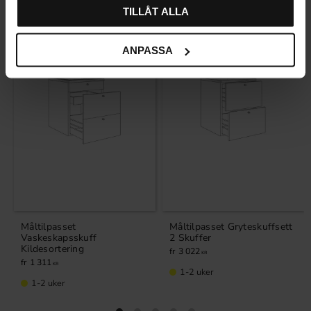
TILLÅT ALLA
ANPASSA
Måltilpasset
Måltilpasset Gryteskuffsett
Vaskeskapsskuff
2 Skuffer
Kildesortering
3 022
KR
1 311
KR
1-2 uker
1-2 uker