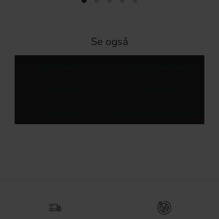
Se også
Kjøkkenskuffer
Uttrekkbare kjøkkenskuffer
Skuffeinnredning
Skuffeinnsatser
Bestikkskuffer
Skreddersydd skuffeinnredning