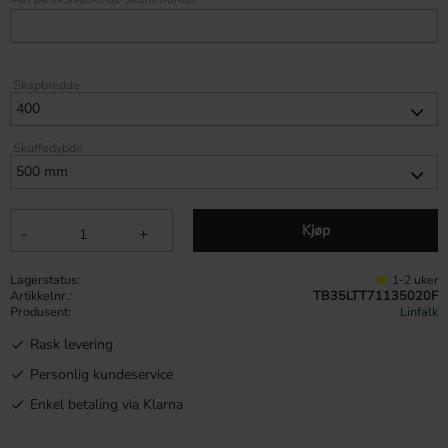
Skapbredde
Skuffedybde
Kjøp
-
+
Lagerstatus
1-2 uker
Artikkelnr.
TB35LTT71135020F
Produsent
Linfalk
Rask levering
Personlig kundeservice
Enkel betaling via Klarna