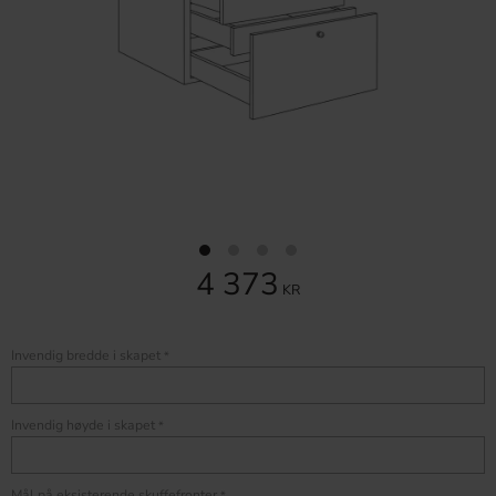
4 373
KR
Invendig bredde i skapet
*
Invendig høyde i skapet
*
Mål på eksisterende skuffefronter
*