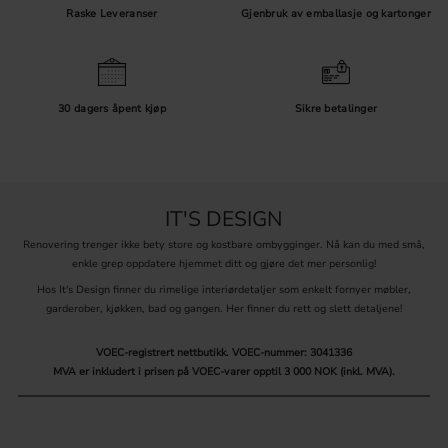
Raske Leveranser
Gjenbruk av emballasje og kartonger
30 dagers åpent kjøp
Sikre betalinger
IT'S DESIGN
Renovering trenger ikke bety store og kostbare ombygginger. Nå kan du med små,
enkle grep oppdatere hjemmet ditt og gjøre det mer personlig!
Hos It's Design finner du rimelige interiørdetaljer som enkelt fornyer møbler,
garderober, kjøkken, bad og gangen. Her finner du rett og slett detaljene!
VOEC-registrert nettbutikk.
VOEC-nummer: 3041336
MVA er inkludert i prisen på VOEC-varer opptil 3 000 NOK (inkl. MVA).