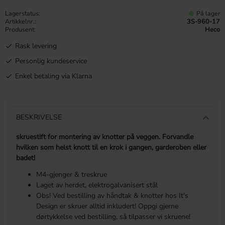
Lagerstatus
På lager
Artikkelnr.
3S-960-17
Produsent
Heco
Rask levering
Personlig kundeservice
Enkel betaling via Klarna
BESKRIVELSE
skruestift for montering av knotter på veggen. Forvandle
hvilken som helst knott til en krok i gangen, garderoben eller
badet!
M4-gjenger & treskrue
Laget av herdet, elektrogalvanisert stål
Obs! Ved bestilling av håndtak & knotter hos It's
Design er skruer alltid inkludert! Oppgi gjerne
dørtykkelse ved bestilling, så tilpasser vi skruene!