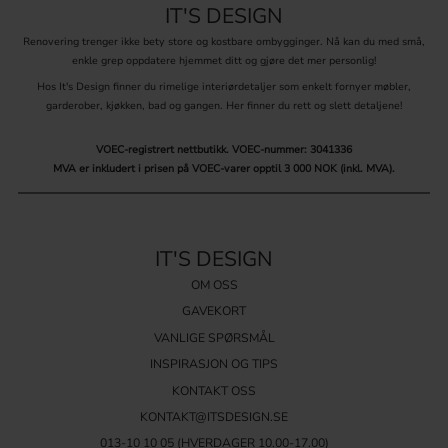
IT'S DESIGN
Renovering trenger ikke bety store og kostbare ombygginger. Nå kan du med små,
enkle grep oppdatere hjemmet ditt og gjøre det mer personlig!
Hos It's Design finner du rimelige interiørdetaljer som enkelt fornyer møbler,
garderober, kjøkken, bad og gangen. Her finner du rett og slett detaljene!
VOEC-registrert nettbutikk.
VOEC-nummer: 3041336
MVA er inkludert i prisen på VOEC-varer opptil 3 000 NOK (inkl. MVA).
IT'S DESIGN
OM OSS
GAVEKORT
VANLIGE SPØRSMÅL
INSPIRASJON OG TIPS
KONTAKT OSS
KONTAKT@ITSDESIGN.SE
013-10 10 05
(HVERDAGER 10.00-17.00)