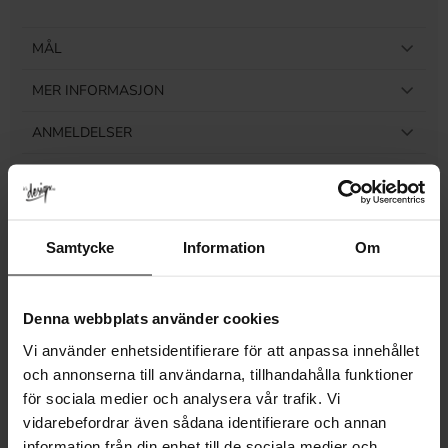
MÅL
MER INFORMASJON
ANMELDELSER
Relaterte produkter
Samtycke
Information
Om
Denna webbplats använder cookies
Vi använder enhetsidentifierare för att anpassa innehållet
och annonserna till användarna, tillhandahålla funktioner
för sociala medier och analysera vår trafik. Vi
vidarebefordrar även sådana identifierare och annan
information från din enhet till de sociala medier och