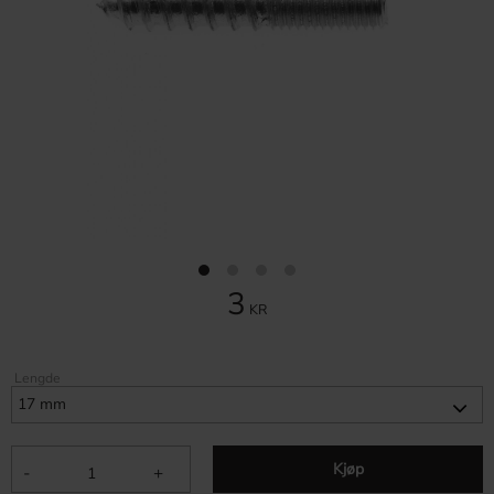
3
KR
Lengde
Kjøp
-
+