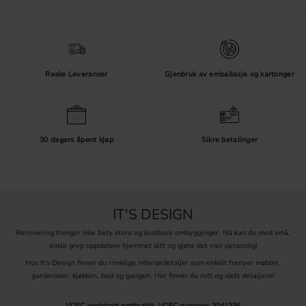
Raske Leveranser
Gjenbruk av emballasje og kartonger
30 dagers åpent kjøp
Sikre betalinger
IT'S DESIGN
Renovering trenger ikke bety store og kostbare ombygginger. Nå kan du med små,
enkle grep oppdatere hjemmet ditt og gjøre det mer personlig!
Hos It's Design finner du rimelige interiørdetaljer som enkelt fornyer møbler,
garderober, kjøkken, bad og gangen. Her finner du rett og slett detaljene!
VOEC-registrert nettbutikk.
VOEC-nummer: 3041336