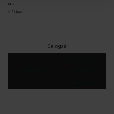
44
KR
På lager
Se også
Knotter
Kjøkkenknotter
Møbelknotter
Treknotter
Håndtak
Kjøkkenhåndtak