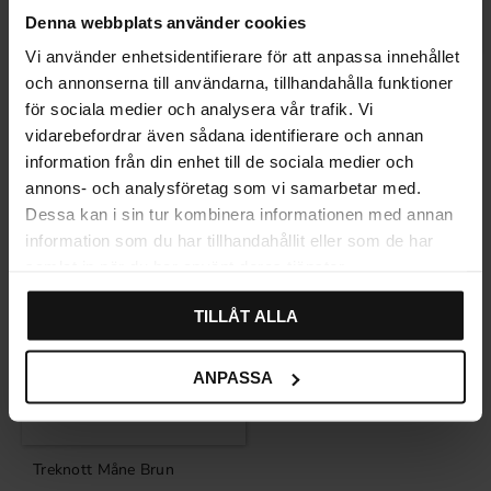
Denna webbplats använder cookies
Vi använder enhetsidentifierare för att anpassa innehållet
Treknott Høne Gammelrosa
Tretopp And Gul
och annonserna till användarna, tillhandahålla funktioner
för sociala medier och analysera vår trafik. Vi
44
44
KR
KR
vidarebefordrar även sådana identifierare och annan
På lager
På lager
information från din enhet till de sociala medier och
annons- och analysföretag som vi samarbetar med.
Dessa kan i sin tur kombinera informationen med annan
information som du har tillhandahållit eller som de har
samlat in när du har använt deras tjänster.
TILLÅT ALLA
ANPASSA
Treknott Måne Brun