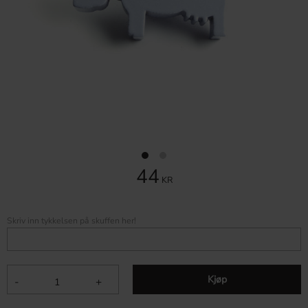
44
KR
Skriv inn tykkelsen på skuffen her!
Kjøp
-
+