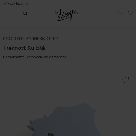
Rask levering
Meny
HAN
FAVORI
Kundeservice
Sidene
Valuta
KNOTTER
BARNEKNOTTER
FORMASJON
mine |
It's
Treknott Ku Blå
Vanlige spørsmål
Design
Barneknott til kommode og garderobe!
Inspirasjon og tips
Lagre som