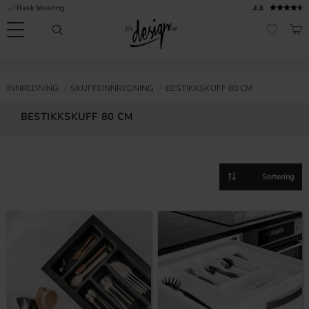
Rask levering
4.8
Meny
HAN
FAVORI
Kundeservice
Sidene
Valuta
FORMASJON
INNREDNING
SKUFFEINNREDNING
BESTIKKSKUFF 80 CM
mine |
It's
Vanlige spørsmål
BESTIKKSKUFF 80 CM
Design
Inspirasjon og tips
Velg sorteringsmetode