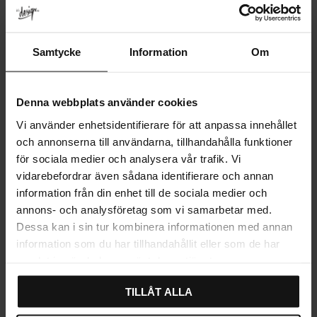
Samtycke
Information
Om
Denna webbplats använder cookies
Vi använder enhetsidentifierare för att anpassa innehållet
och annonserna till användarna, tillhandahålla funktioner
för sociala medier och analysera vår trafik. Vi
vidarebefordrar även sådana identifierare och annan
information från din enhet till de sociala medier och
annons- och analysföretag som vi samarbetar med.
Dessa kan i sin tur kombinera informationen med annan
information som du har tillhandahållit eller som de har
Bestikkskuff 80 cm
samlat in när du har använt deras tjänster.
Å organisere
bestikk
og
kjøkkenredskaper
på en effektiv og stilfull
TILLÅT ALLA
måte er avgjørende for å skape et velfungerende kjøkkenmiljø. Våre
bestikkskuffer for 80 cm brede skuffer tilbyr den perfekte