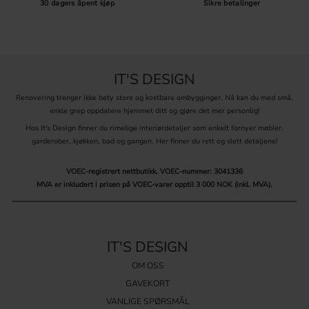
kompatible med kjøkkenmoduler fra kjente merker som IKEA, HTH,
30 dagers åpent kjøp
Sikre betalinger
Marbodal og Ballingslöv, noe som garanterer en perfekt passform.
Installasjonen krever minimal innsats og skuffene kan tilpasses for å
passe dine spesifikke behov.
Holdbarhet og langvarig bruk
IT'S DESIGN
Vi legger stor vekt på holdbarhet og kvalitet. Våre bestikkskuffer er
utformet for å tåle daglig bruk og beholde sin funksjonalitet og
Renovering trenger ikke bety store og kostbare ombygginger. Nå kan du med små,
estetikk over tid. Materialene er valgt for å være både robuste og
enkle grep oppdatere hjemmet ditt og gjøre det mer personlig!
lette å vedlikeholde, noe som gjør dem til en langsiktig investering
Hos It's Design finner du rimelige interiørdetaljer som enkelt fornyer møbler,
for ditt kjøkken.
garderober, kjøkken, bad og gangen. Her finner du rett og slett detaljene!
Oppdag vårt sortiment av bestikkskuffer for 80 cm brede skuffer og
velg den perfekte løsningen for å holde ditt kjøkken organisert og
VOEC-registrert nettbutikk.
VOEC-nummer: 3041336
pent. Med våre bestikkskuffer får du ikke bare praktisk oppbevaring,
MVA er inkludert i prisen på VOEC-varer opptil 3 000 NOK (inkl. MVA).
men også en elegant detalj som komplementerer din
kjøkkeninnredning.
IT'S DESIGN
OM OSS
GAVEKORT
VANLIGE SPØRSMÅL