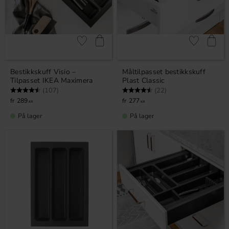
Lagre som favoritt
Lagre som fa
Bestikkskuff Visio –
Måltilpasset bestikkskuff
Tilpasset IKEA Maximera
Plast Classic
Karakter:
4.8 av 5 mulige
Karakter:
4.9 av 5 mulige
(107)
(22)
289
277
KR
KR
På lager
På lager