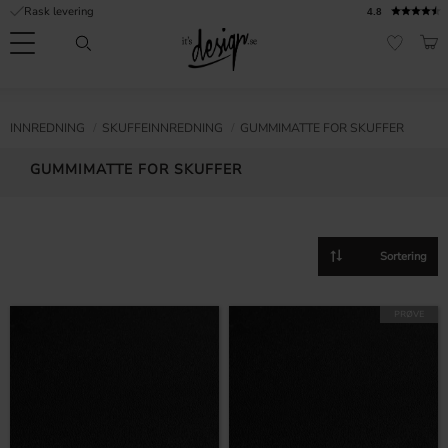
Rask levering
4.8
Meny
HAN
FAVORI
Kundeservice
Sidene
Valuta
FORMASJON
INNREDNING
SKUFFEINNREDNING
GUMMIMATTE FOR SKUFFER
mine |
It's
Vanlige spørsmål
GUMMIMATTE FOR SKUFFER
Design
Inspirasjon og tips
Velg sorteringsmetode
PRØVE