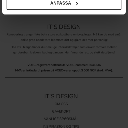
ANPASSA
IT'S DESIGN
Renovering trenger ikke bety store og kostbare ombygginger. Nå kan du med små,
enkle grep oppdatere hjemmet ditt og gjøre det mer personlig!
Hos It's Design finner du rimelige interiørdetaljer som enkelt fornyer møbler,
garderober, kjøkken, bad og gangen. Her finner du rett og slett detaljene!
VOEC-registrert nettbutikk.
VOEC-nummer: 3041336
MVA er inkludert i prisen på VOEC-varer opptil 3 000 NOK (inkl. MVA).
IT'S DESIGN
OM OSS
GAVEKORT
VANLIGE SPØRSMÅL
INSPIRASJON OG TIPS