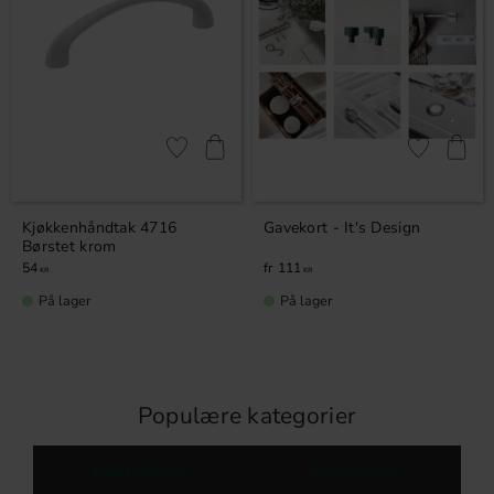
Lagre som favoritt
Lagre som fa
Kjøkkenhåndtak 4716
Gavekort - It's Design
Børstet krom
54
111
KR
KR
På lager
På lager
Populære kategorier
Kjøkkenhåndtak
Kjøkkenknotter