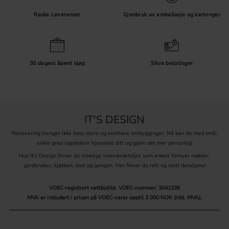
gjerne samme farge eller overflate for å få et helhetlig uttrykk.
Raske Leveranser
Gjenbruk av emballasje og kartonger
Kontroller målene før du bestiller
Ved utskifting av eksisterende håndtak er hullavstanden spesielt
viktig. Kontroller også totalmål, dybde, materiale og
monteringsanvisning på den enkelte produktsiden. For knotter
30 dagers åpent kjøp
Sikre betalinger
trenger du vanligvis ett monteringshull.
IT'S DESIGN
Renovering trenger ikke bety store og kostbare ombygginger. Nå kan du med små,
enkle grep oppdatere hjemmet ditt og gjøre det mer personlig!
Hos It's Design finner du rimelige interiørdetaljer som enkelt fornyer møbler,
garderober, kjøkken, bad og gangen. Her finner du rett og slett detaljene!
VOEC-registrert nettbutikk.
VOEC-nummer: 3041336
MVA er inkludert i prisen på VOEC-varer opptil 3 000 NOK (inkl. MVA).