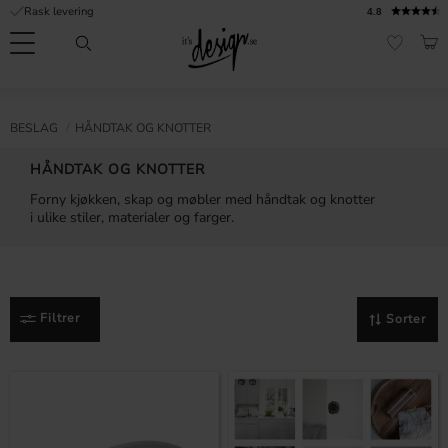
Rask levering
4.8
Meny
HAN
FAVORI
Kundeservice
Sidene
Valuta
FORMASJON
BESLAG
HÅNDTAK OG KNOTTER
mine |
It's
Vanlige spørsmål
HÅNDTAK OG KNOTTER
Design
Forny kjøkken, skap og møbler med håndtak og knotter
Inspirasjon og tips
i ulike stiler, materialer og farger.
Filtrer
Sorter