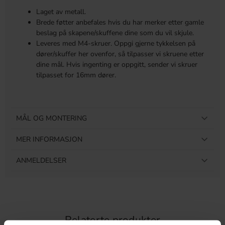
Laget av metall.
Brede føtter anbefales hvis du har merker etter gamle
beslag på skapene/skuffene dine som du vil skjule.
Leveres med M4-skruer. Oppgi gjerne tykkelsen på
dører/skuffer her ovenfor, så tilpasser vi skruene etter
dine mål. Hvis ingenting er oppgitt, sender vi skruer
tilpasset for 16mm dører.
MÅL OG MONTERING
MER INFORMASJON
ANMELDELSER
Relaterte produkter