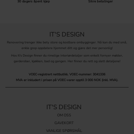
30 dagers åpent kjøp
Sikre betalinger
IT'S DESIGN
Renovering trenger ikke bety store og kostbare ombygginger. Nå kan du med små,
enkle grep oppdatere hjemmet ditt og gjøre det mer personlig!
Hos It's Design finner du rimelige interiørdetaljer som enkelt fornyer møbler,
garderober, kjøkken, bad og gangen. Her finner du rett og slett detaljene!
VOEC-registrert nettbutikk.
VOEC-nummer: 3041336
MVA er inkludert i prisen på VOEC-varer opptil 3 000 NOK (inkl. MVA).
IT'S DESIGN
OM OSS
GAVEKORT
VANLIGE SPØRSMÅL