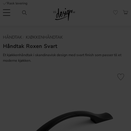
Rask levering
Meny
HAN
FAVORI
Kundeservice
Sidene
Valuta
HÅNDTAK
KJØKKENHÅNDTAK
FORMASJON
mine |
It's
Håndtak Roxen Svart
Vanlige spørsmål
Design
Et kjøkkenhåndtak i skandinavisk design med svart finish som passer til et
Inspirasjon og tips
moderne kjøkken.
Lagre som