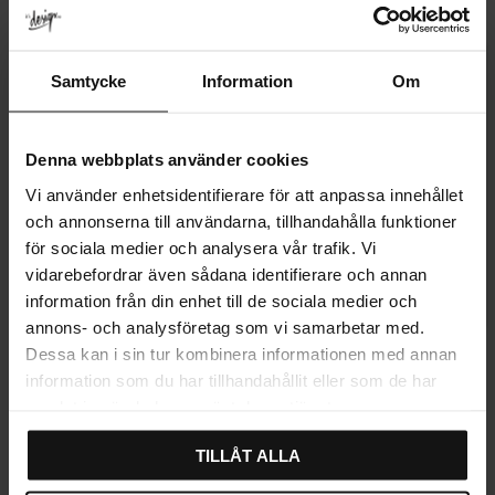
Samtycke
Information
Om
Denna webbplats använder cookies
Vi använder enhetsidentifierare för att anpassa innehållet
och annonserna till användarna, tillhandahålla funktioner
för sociala medier och analysera vår trafik. Vi
vidarebefordrar även sådana identifierare och annan
information från din enhet till de sociala medier och
annons- och analysföretag som vi samarbetar med.
Kjøkkenknott Mushroom
Knott Chess Svart
Dessa kan i sin tur kombinera informationen med annan
Svart
information som du har tillhandahållit eller som de har
99
66
KR
KR
samlat in när du har använt deras tjänster.
På lager
På lager
TILLÅT ALLA