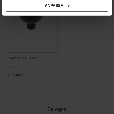
ANPASSA
Knott Bona Svart
99
KR
På lager
Se også