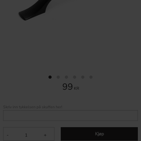
99
KR
Skriv inn tykkelsen på skuffen her!
Kjøp
-
+