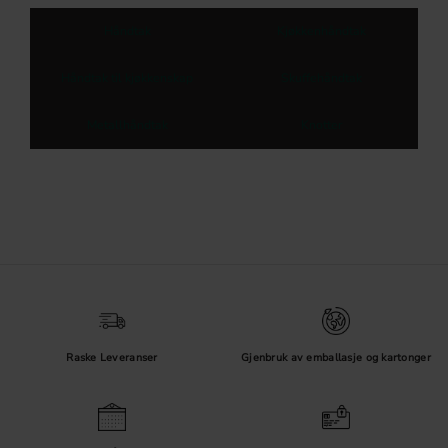
Håndtak
Kjøkkenhåndtak
Håndtak til kjøkkenskap
Skuffehåndtak
Metallhåndtak
Knotter
Raske Leveranser
Gjenbruk av emballasje og kartonger