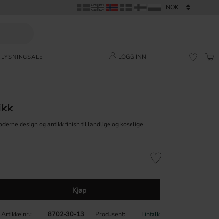
LOGG INN
ELYSNING
SALE
HAN
FAVORI
ikk
derne design og antikk finish til landlige og koselige
Lagre som favoritt
Kjøp
Artikkelnr.
8702-30-13
Produsent
Linfalk