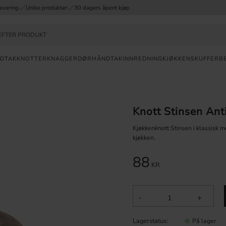
evering
Unike produkter
30 dagers åpent kjøp
DTAK
KNOTTER
KNAGGER
DØRHÅNDTAK
INNREDNING
KJØKKENSKUFFER
B
Valuta
RASK
Knott Stinsen Ant
LEVERING
Kjøkkenknott Stinsen i klassisk mo
30
kjøkken.
DAGERS
ÅPENT KJØP
88
KR
UNIKE
PRODUKTER
-
+
Lagerstatus
På lager