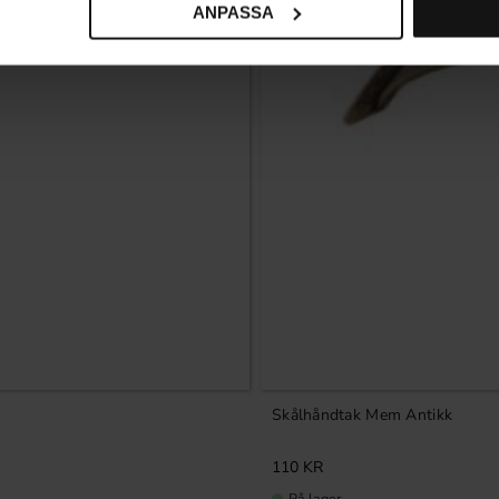
ANPASSA
Skålhåndtak Mem Antikk
110
KR
På lager