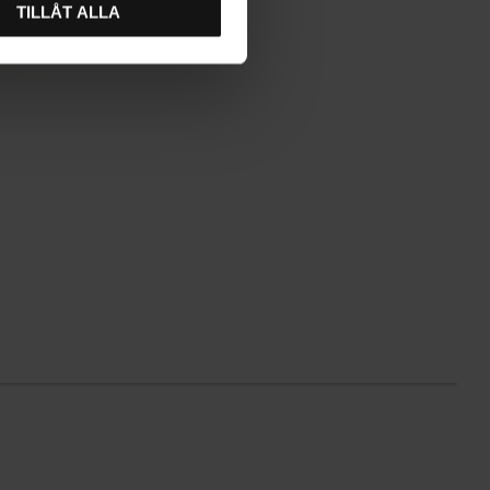
TILLÅT ALLA
H
9