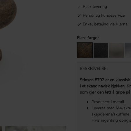
Rask levering
Personlig kundeservice
Enkel betaling via Klarna
Flere farger
BESKRIVELSE
Stinsen 8702 er en klassisk
i et skandinavisk kjøkken.
Kn
som gjør den lett å gripe p
Produsert i metall.
Leveres med M4-skrue
skapdørene/skuffene he
Hvis ingenting oppgis