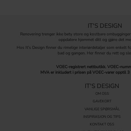
IT'S DESIGN
Renovering trenger ikke bety store og kostbare ombygginger
oppdatere hjemmet ditt og gjøre det me
Hos It's Design finner du rimelige interiørdetaljer som enkelt f
bad og gangen. Her finner du rett og sle
VOEC-registrert nettbutikk.
VOEC-numme
MVA er inkludert i prisen på VOEC-varer opptil 3
IT'S DESIGN
OM OSS
GAVEKORT
VANLIGE SPØRSMÅL
INSPIRASJON OG TIPS
KONTAKT OSS