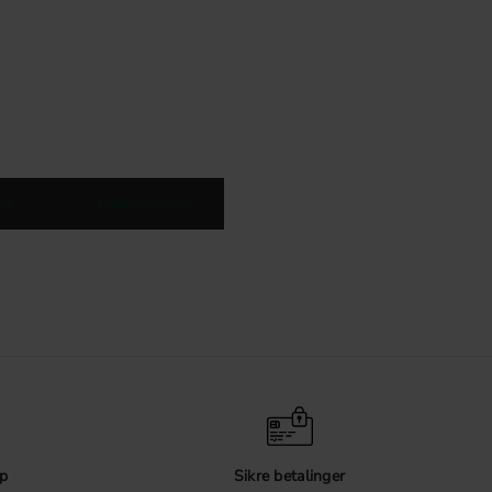
ak
Kjøkkenhåndtak
p
Sikre betalinger