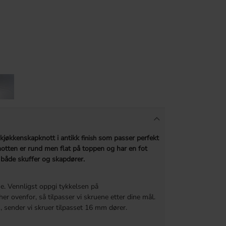
 kjøkken
skapknott i antikk
som passer perfekt
finish
otten er rund men flat på toppen og har en fot
å både skuffer og skapdører.
. Vennligst oppgi tykkelsen på
r ovenfor, så tilpasser vi skruene etter dine mål.
, sender vi skruer tilpasset 16 mm dører.