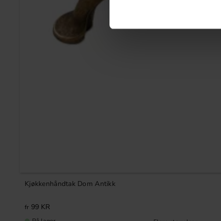
Kjøkkenhåndtak Dom Antikk
99
KR
På lager