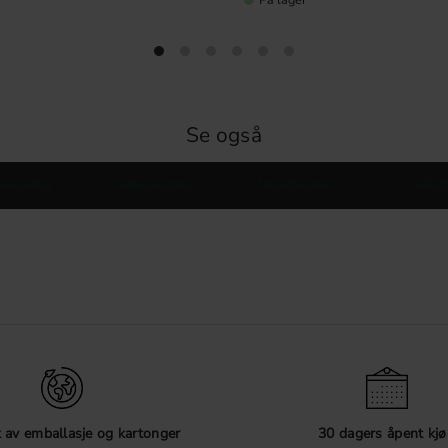
Se også
enknotter
Møbelknotter
Metallknotter
Håndt
 av emballasje og kartonger
30 dagers åpent kjø