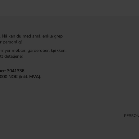
. Nå kan du med små, enkle grep
r personlig!
ornyer møbler, garderober, kjøkken,
tt detaljene!
r: 3041336
 000 NOK (inkl. MVA).
PERSON