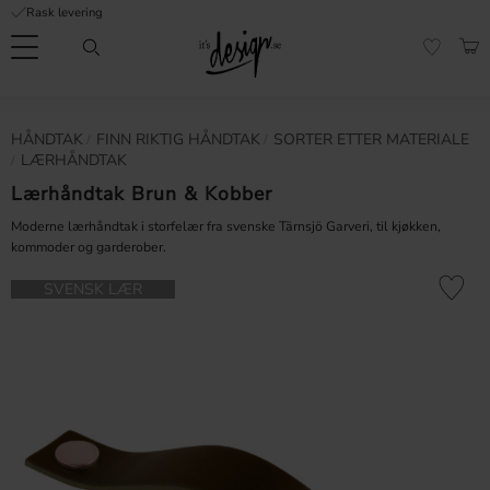
Rask levering
Meny
HAN
FAVORI
Kundeservice
Sidene
Valuta
HÅNDTAK
FINN RIKTIG HÅNDTAK
SORTER ETTER MATERIALE
FORMASJON
mine |
LÆRHÅNDTAK
It's
Vanlige spørsmål
Design
Lærhåndtak Brun & Kobber
Inspirasjon og tips
Moderne lærhåndtak i storfelær fra svenske Tärnsjö Garveri, til kjøkken,
kommoder og garderober.
Lagre som
SVENSK LÆR