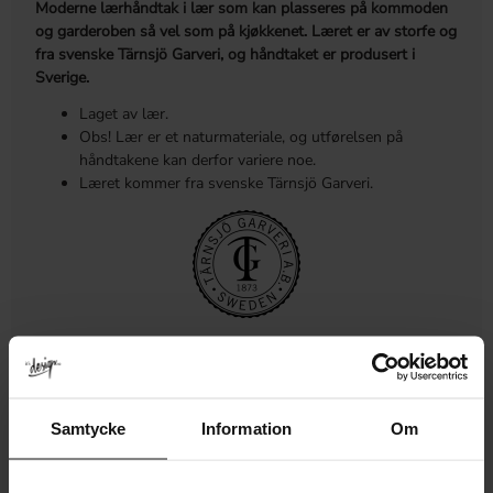
Moderne lærhåndtak i lær som kan plasseres på kommoden
og garderoben så vel som på kjøkkenet. Læret er av storfe og
fra svenske Tärnsjö Garveri, og håndtaket er produsert i
Sverige.
Laget av lær.
Obs! Lær er et naturmateriale, og utførelsen på
håndtakene kan derfor variere noe.
Læret kommer fra svenske Tärnsjö Garveri.
MÅL OG MONTERING
MER INFORMASJON
Samtycke
Information
Om
ANMELDELSER