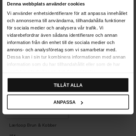
Denna webbplats använder cookies
Vi använder enhetsidentifierare för att anpassa innehållet
och annonserna till användarna, tillhandahålla funktioner
Relaterte produkter
för sociala medier och analysera vår trafik. Vi
vidarebefordrar även sådana identifierare och annan
information från din enhet till de sociala medier och
SVENSK LÆR
annons- och analysföretag som vi samarbetar med.
Dessa kan i sin tur kombinera informationen med annan
information som du har tillhandahållit eller som de har
samlat in när du har använt deras tjänster.
TILLÅT ALLA
ANPASSA
Lærloop Brun & Kobber
154