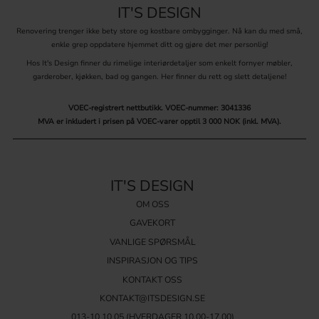
IT'S DESIGN
Renovering trenger ikke bety store og kostbare ombygginger. Nå kan du med små,
enkle grep oppdatere hjemmet ditt og gjøre det mer personlig!
Hos It's Design finner du rimelige interiørdetaljer som enkelt fornyer møbler,
garderober, kjøkken, bad og gangen. Her finner du rett og slett detaljene!
VOEC-registrert nettbutikk.
VOEC-nummer: 3041336
MVA er inkludert i prisen på VOEC-varer opptil 3 000 NOK (inkl. MVA).
IT'S DESIGN
OM OSS
GAVEKORT
VANLIGE SPØRSMÅL
INSPIRASJON OG TIPS
KONTAKT OSS
KONTAKT@ITSDESIGN.SE
013-10 10 05
(HVERDAGER 10.00-17.00)