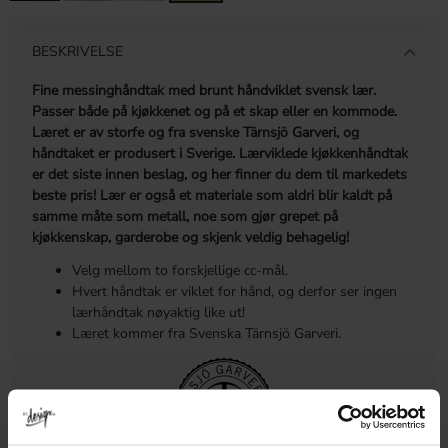
BESKRIVELSE
Fine messinghåndtak med brunt håndviklet svensk lær.
Passer både på kjøkkenet og på et skap eller en kommode.
Læret er av
storfe
og fra svenske Tärnsjö Garveri, og
håndtaket er produsert i Sverige. Lærviklede kjøkkenhåndtak
er det siste innen beslag, og her finner du dem til markedets
beste pris!
Lær er også et materiale som aldri blir kaldt på
samme måte som metall, noe som gjør grepet på
kjøkkenskap, garderobe og skjenk veldig behagelig!
Velg mellom to forskjellige cc-mål.
Hvert håndtak er viklet for hånd, og derfor ser ingen
lærhåndtak nøyaktig like ut!
Læret kommer fra Svenska Tärnsjö Garveri.