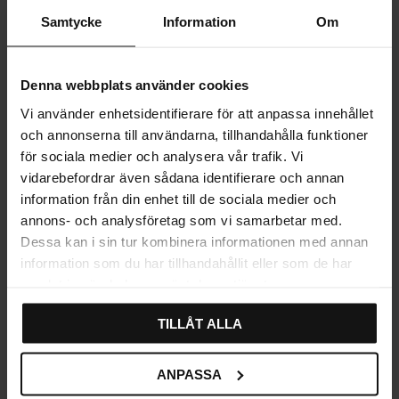
Samtycke
Information
Om
MÅL OG MONTERING
MER INFORMASJON
Denna webbplats använder cookies
Vi använder enhetsidentifierare för att anpassa innehållet
ANMELDELSER
och annonserna till användarna, tillhandahålla funktioner
för sociala medier och analysera vår trafik. Vi
vidarebefordrar även sådana identifierare och annan
information från din enhet till de sociala medier och
annons- och analysföretag som vi samarbetar med.
Relaterte produkter
Dessa kan i sin tur kombinera informationen med annan
information som du har tillhandahållit eller som de har
samlat in när du har använt deras tjänster.
SVENSK LÆR
SVENSK LÆR
TILLÅT ALLA
ANPASSA