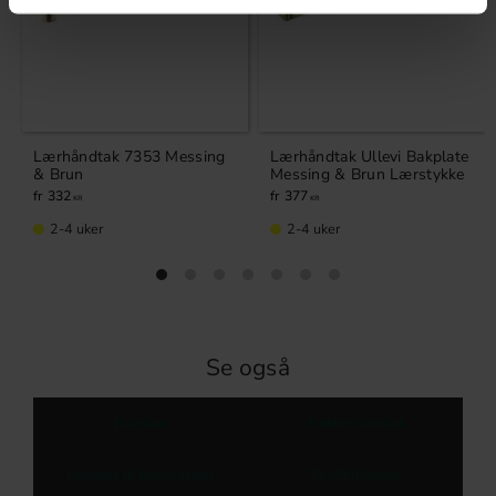
Lærhåndtak 7353 Messing
Lærhåndtak Ullevi Bakplate
& Brun
Messing & Brun Lærstykke
332
377
KR
KR
2-4 uker
2-4 uker
Se også
Håndtak
Kjøkkenhåndtak
Håndtak til kjøkkenskap
Skuffehåndtak