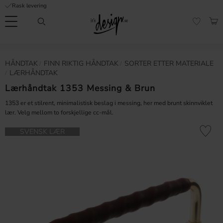
Rask levering
Meny
HAN
FAVORI
Kundeservice
Sidene
Valuta
HÅNDTAK
FINN RIKTIG HÅNDTAK
SORTER ETTER MATERIALE
FORMASJON
mine |
LÆRHÅNDTAK
It's
Vanlige spørsmål
Design
Lærhåndtak 1353 Messing & Brun
Inspirasjon og tips
1353 er et stilrent, minimalistisk beslag i messing, her med brunt skinnviklet
lær. Velg mellom to forskjellige cc-mål.
Lagre som
SVENSK LÆR