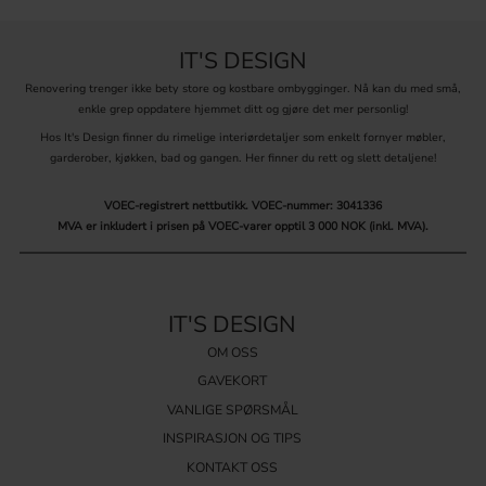
IT'S DESIGN
Renovering trenger ikke bety store og kostbare ombygginger. Nå kan du med små,
enkle grep oppdatere hjemmet ditt og gjøre det mer personlig!
Hos It's Design finner du rimelige interiørdetaljer som enkelt fornyer møbler,
garderober, kjøkken, bad og gangen. Her finner du rett og slett detaljene!
VOEC-registrert nettbutikk.
VOEC-nummer: 3041336
MVA er inkludert i prisen på VOEC-varer opptil 3 000 NOK (inkl. MVA).
IT'S DESIGN
OM OSS
GAVEKORT
VANLIGE SPØRSMÅL
INSPIRASJON OG TIPS
KONTAKT OSS