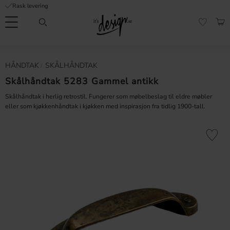
Rask levering
Meny
HAN
FAVORI
Kundeservice
Sidene
Valuta
HÅNDTAK
SKÅLHÅNDTAK
FORMASJON
mine |
It's
Skålhåndtak 5283 Gammel antikk
Vanlige spørsmål
Design
Skålhåndtak i herlig retrostil. Fungerer som møbelbeslag til eldre møbler
Inspirasjon og tips
eller som kjøkkenhåndtak i kjøkken med inspirasjon fra tidlig 1900-tall.
Lagre som