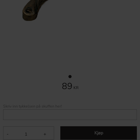
89
KR
Skriv inn tykkelsen på skuffen her!
Kjøp
-
+