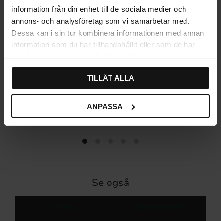
information från din enhet till de sociala medier och
annons- och analysföretag som vi samarbetar med.
Dessa kan i sin tur kombinera informationen med annan
information som du har tillhandahållit eller som de har
samlat in när du har använt deras tjänster.
TILLÅT ALLA
Oval knott Emtefall
Klassisk Skålhåndtak
Gammel antikk
Gammel antikk
ANPASSA
94
88
KR
KR
På lager
På lager
Se også
Håndtak
Kjøkkenhåndtak