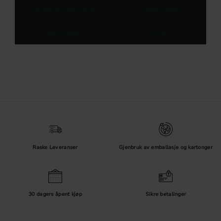
Håndtak til kjøkkenskap
Skuffehåndtak
Skålhåndtak
Knotter
Raske Leveranser
Gjenbruk av emballasje og kartonger
30 dagers åpent kjøp
Sikre betalinger