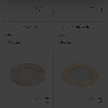
Lagre som favoritt
Lagre som fa
LED-lampe Mono Hvit
LED-lampe Mono Krom
283
283
KR
KR
På lager
På lager
Lagre som favoritt
Lagre som fa