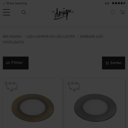
Rask levering
4.8
Meny
HAN
FAVORI
Kundeservice
Sidene
Valuta
FORMASJON
BELYSNING
LED-LAMPER OG LED-LISTER
DIMBARE LED-
mine |
SPOTLIGHTS
It's
Vanlige spørsmål
Design
Inspirasjon og tips
Filtrer
Sorter