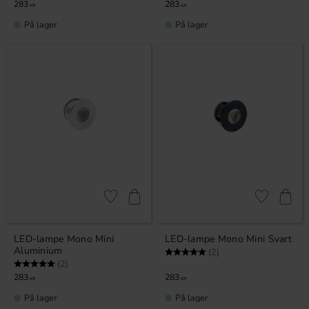
283
283
KR
KR
På lager
På lager
Lagre som favoritt
Lagre som fa
LED-lampe Mono Mini
LED-lampe Mono Mini Svart
Aluminium
Karakter:
5.0 av 5 mulige
(2)
Karakter:
5.0 av 5 mulige
(2)
283
283
KR
KR
På lager
På lager