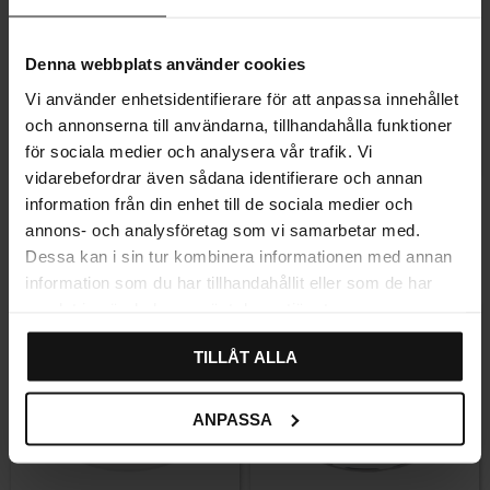
Denna webbplats använder cookies
Vi använder enhetsidentifierare för att anpassa innehållet
och annonserna till användarna, tillhandahålla funktioner
Lagre som favoritt
Lagre som fa
för sociala medier och analysera vår trafik. Vi
vidarebefordrar även sådana identifierare och annan
Komplett batteridrevet
LED-lampe Mono Antikk
information från din enhet till de sociala medier och
belysningssett – Svart antikk
annons- och analysföretag som vi samarbetar med.
2 610
283
KR
KR
Dessa kan i sin tur kombinera informationen med annan
På lager
På lager
information som du har tillhandahållit eller som de har
samlat in när du har använt deras tjänster.
TILLÅT ALLA
ANPASSA