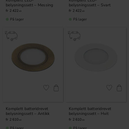
Komplett LED-
Komplett LED-
belysningssett – Messing
belysningssett – Svart
2 422
2 422
KR
KR
På lager
På lager
Lagre som favoritt
Lagre som fa
Komplett batteridrevet
Komplett batteridrevet
belysningssett – Antikk
belysningssett – Hvit
2 610
2 610
KR
KR
På lager
På lager