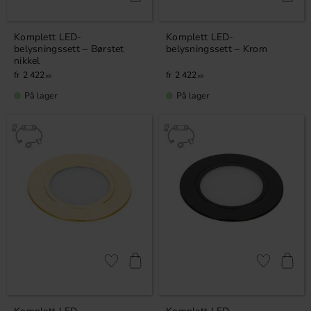
Komplett LED-
Komplett LED-
belysningssett – Børstet
belysningssett – Krom
nikkel
2 422
2 422
KR
KR
På lager
På lager
Lagre som favoritt
Lagre som fa