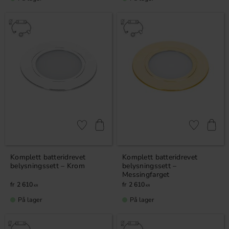
Lagre som favoritt
Lagre som fa
Komplett batteridrevet
Komplett batteridrevet
belysningssett – Krom
belysningssett –
Messingfarget
2 610
2 610
KR
KR
På lager
På lager