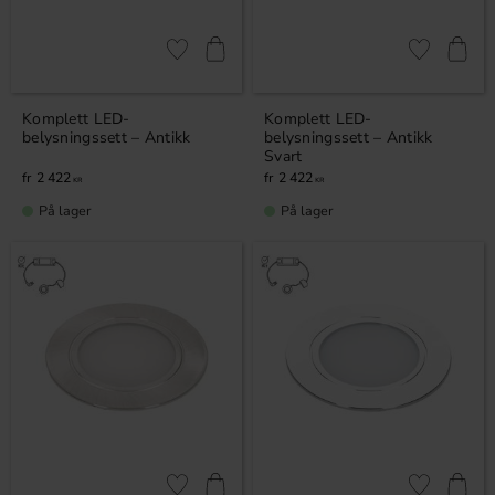
Lagre som favoritt
Lagre som fa
Komplett LED-
Komplett LED-
belysningssett – Antikk
belysningssett – Antikk
Svart
2 422
2 422
KR
KR
På lager
På lager
Lagre som favoritt
Lagre som fa