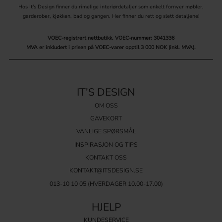
Hos It's Design finner du rimelige interiørdetaljer som enkelt fornyer møbler,
garderober, kjøkken, bad og gangen. Her finner du rett og slett detaljene!
VOEC-registrert nettbutikk.
VOEC-nummer: 3041336
MVA er inkludert i prisen på VOEC-varer opptil 3 000 NOK (inkl. MVA).
IT'S DESIGN
OM OSS
GAVEKORT
VANLIGE SPØRSMÅL
INSPIRASJON OG TIPS
KONTAKT OSS
KONTAKT@ITSDESIGN.SE
013-10 10 05
(HVERDAGER 10.00-17.00)
HJELP
KUNDESERVICE