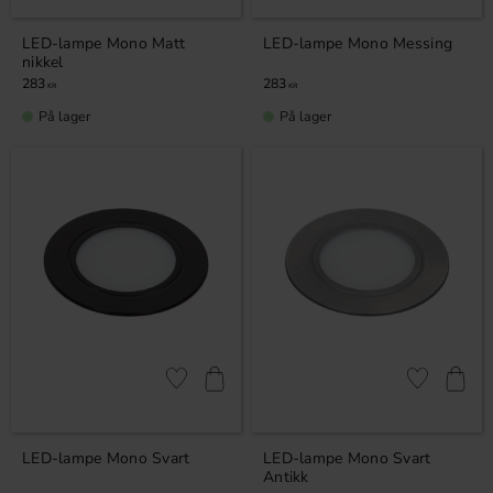
LED-lampe Mono Matt
LED-lampe Mono Messing
nikkel
283
283
KR
KR
På lager
På lager
Lagre som favoritt
Lagre som fa
LED-lampe Mono Svart
LED-lampe Mono Svart
Antikk