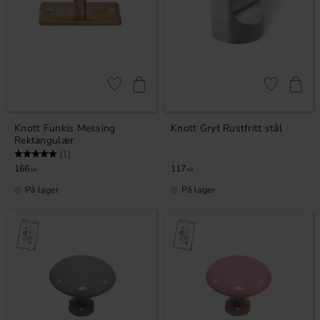
Lagre som favoritt
Lagre som fa
Knott Funkis Messing
Knott Gryt Rustfritt stål
Rektangulær
Karakter:
5.0 av 5 mulige
(1)
166
117
KR
KR
På lager
På lager