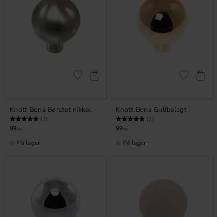
Lagre som favoritt
Lagre som fa
Knott Bona Børstet nikkel
Knott Bona Gullbelagt
Karakter:
5.0 av 5 mulige
Karakter:
5.0 av 5 mulige
(2)
(2)
99
99
KR
KR
På lager
På lager