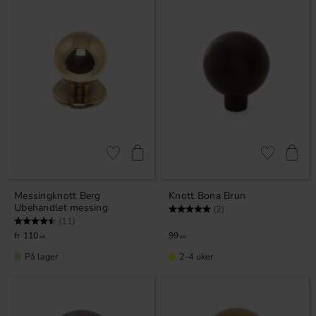
Lagre som favoritt
Lagre som fa
Messingknott Berg
Knott Bona Brun
Ubehandlet messing
Karakter:
5.0 av 5 mulige
(2)
Karakter:
4.5 av 5 mulige
(11)
110
99
KR
KR
På lager
2-4 uker