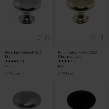
Lagre som favoritt
Lagre som fa
Rund kjøkkenknott 1014
Rund kjøkkenknott 1014
Krom
Messingfarget
Karakter:
4.5 av 5 mulige
Karakter:
4.5 av 5 mulige
(2)
(2)
66
66
KR
KR
På lager
På lager