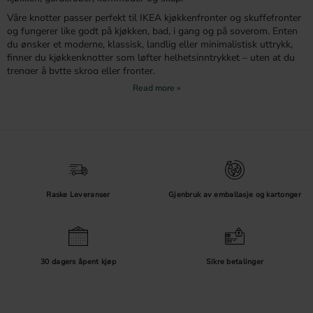
Våre knotter passer perfekt til IKEA kjøkkenfronter og skuffefronter
og fungerer like godt på kjøkken, bad, i gang og på soverom. Enten
du ønsker et moderne, klassisk, landlig eller minimalistisk uttrykk,
finner du kjøkkenknotter som løfter helhetsinntrykket – uten at du
trenger å bytte skrog eller fronter.
Passer knottene til IKEA kjøkken?
Ja – våre knotter monteres med standard M4-skrue, noe som gjør
dem kompatible med IKEA kjøkken og de fleste IKEA møbler. Det
betyr at du enkelt kan bytte knotter på skuffer og fronter i METOD-
serien, på garderober som PAX, samt på kommoder og skap fra
IKEA.
Raske Leveranser
Gjenbruk av emballasje og kartonger
Å bytte knotter er en smart måte å:
Oppgradere ditt IKEA kjøkken uten å renovere
Gi nye fronter et mer eksklusivt preg
Matche beslag med armatur, hvitevarer og belysning
Skape en rød tråd i hele hjemmet
30 dagers åpent kjøp
Sikre betalinger
Materialer som løfter ditt IKEA