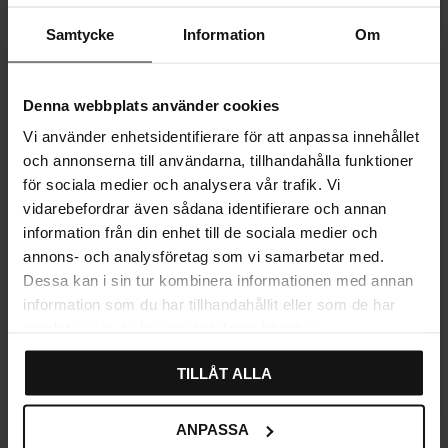
Samtycke
Information
Om
Relieff Knott Svart 24mm
Treknott Ball Rund Eik
Karakter:
4.5 av 5 mulige
(2)
88
54
Denna webbplats använder cookies
KR
KR
På lager
På lager
Vi använder enhetsidentifierare för att anpassa innehållet
och annonserna till användarna, tillhandahålla funktioner
för sociala medier och analysera vår trafik. Vi
vidarebefordrar även sådana identifierare och annan
information från din enhet till de sociala medier och
annons- och analysföretag som vi samarbetar med.
Dessa kan i sin tur kombinera informationen med annan
information som du har tillhandahållit eller som de har
samlat in när du har använt deras tjänster.
TILLÅT ALLA
Lagre som favoritt
Lagre som fa
ANPASSA
Treknott Ball Rund
Treknott Kule Rund