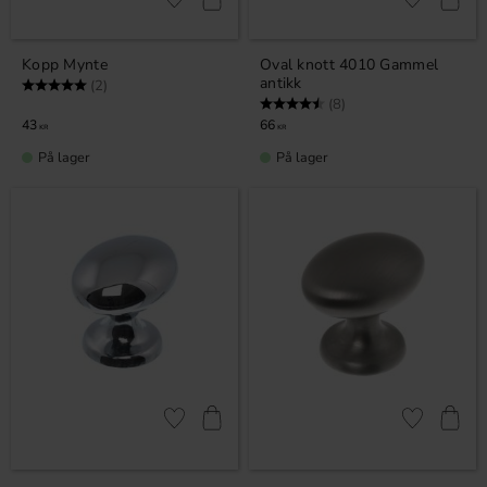
Lagre som favoritt
Lagre som fa
Kopp Mynte
Oval knott 4010 Gammel
antikk
Karakter:
5.0 av 5 mulige
(2)
Karakter:
4.5 av 5 mulige
(8)
43
66
KR
KR
På lager
På lager
Lagre som favoritt
Lagre som fa