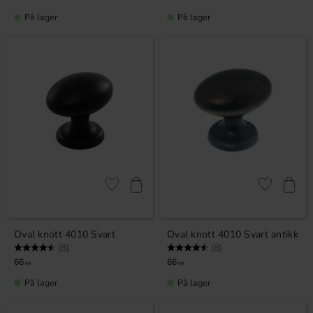
På lager
På lager
Lagre som favoritt
Lagre som fa
Oval knott 4010 Svart
Oval knott 4010 Svart antikk
Karakter:
4.5 av 5 mulige
Karakter:
4.5 av 5 mulige
(8)
(8)
66
66
KR
KR
På lager
På lager