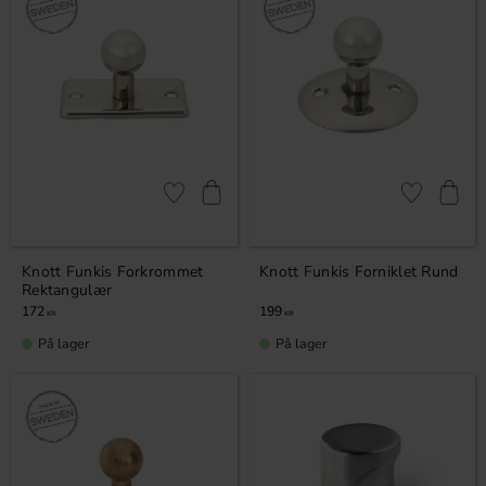
Lagre som favoritt
Lagre som fa
Knott Funkis Forkrommet
Knott Funkis Forniklet Rund
Rektangulær
172
199
KR
KR
På lager
På lager