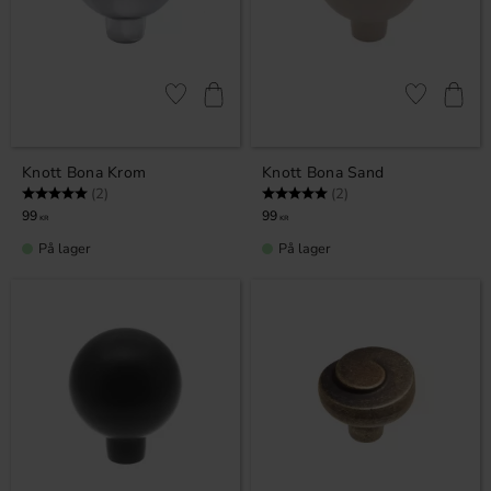
Lagre som favoritt
Lagre som fa
Knott Bona Krom
Knott Bona Sand
Karakter:
5.0 av 5 mulige
Karakter:
5.0 av 5 mulige
(2)
(2)
99
99
KR
KR
På lager
På lager