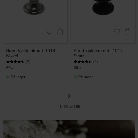
Lagre som favoritt
Lagre som fa
Rund kjøkkenknott 1014
Rund kjøkkenknott 1014
Nikkel
Svart
Karakter:
4.5 av 5 mulige
Karakter:
4.5 av 5 mulige
(2)
(2)
66
66
KR
KR
På lager
På lager
1–
60
av
185