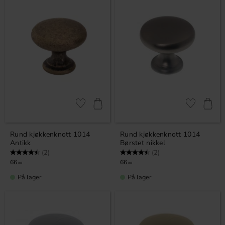
Lagre som favoritt
Lagre som fa
Rund kjøkkenknott 1014
Rund kjøkkenknott 1014
Antikk
Børstet nikkel
Karakter:
4.5 av 5 mulige
Karakter:
4.5 av 5 mulige
(2)
(2)
66
66
KR
KR
På lager
På lager