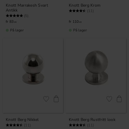
Knott Marrakesh Svart
Knott Berg Krom
Antikk
Karakter:
4.5 av 5 mulige
(11)
Karakter:
5.0 av 5 mulige
(5)
83
110
KR
KR
På lager
På lager
Lagre som favoritt
Lagre som fa
Knott Berg Nikkel
Knott Berg Rustfritt look
Karakter:
4.5 av 5 mulige
Karakter:
4.5 av 5 mulige
(11)
(11)