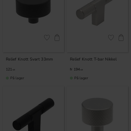
Lagre som favoritt
Lagre som fa
Relief Knott Svart 33mm
Relief Knott T-bar Nikkel
121
194
KR
KR
På lager
På lager