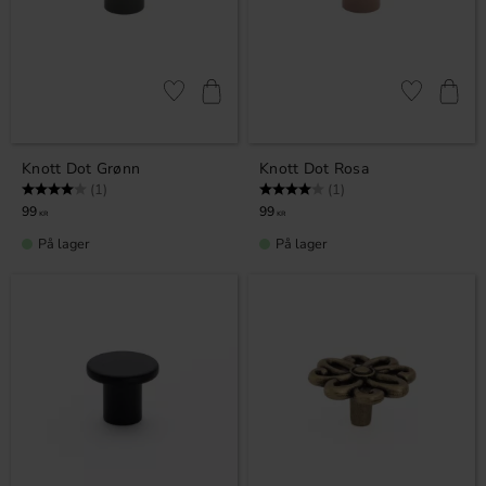
Lagre som favoritt
Lagre som fa
Knott Dot Grønn
Knott Dot Rosa
Karakter:
4.0 av 5 mulige
Karakter:
4.0 av 5 mulige
(1)
(1)
99
99
KR
KR
På lager
På lager