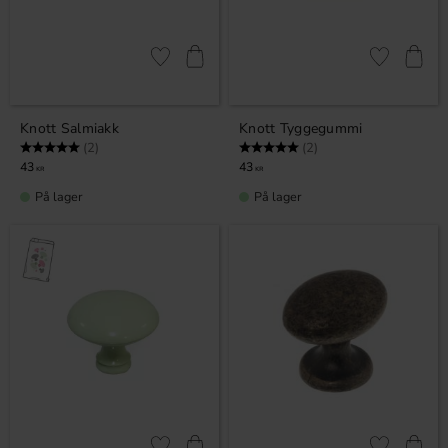
Lagre som favoritt
Lagre som fa
Knott Salmiakk
Knott Tyggegummi
Karakter:
5.0 av 5 mulige
Karakter:
5.0 av 5 mulige
(2)
(2)
43
43
KR
KR
På lager
På lager