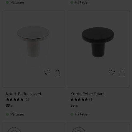
På lager
På lager
Lagre som favoritt
Lagre som fa
Knott Folke Nikkel
Knott Folke Svart
Karakter:
5.0 av 5 mulige
Karakter:
5.0 av 5 mulige
(1)
(1)
99
99
KR
KR
På lager
På lager