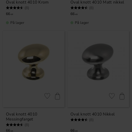
Oval knott 4010 Krom
Oval knott 4010 Matt nikkel
Karakter:
4.5 av 5 mulige
Karakter:
4.5 av 5 mulige
(8)
(8)
66
66
KR
KR
På lager
På lager
Lagre som favoritt
Lagre som fa
Oval knott 4010
Oval knott 4010 Nikkel
Messingfarget
Karakter:
4.5 av 5 mulige
(8)
Karakter:
4.5 av 5 mulige
(8)
66
66
KR
KR