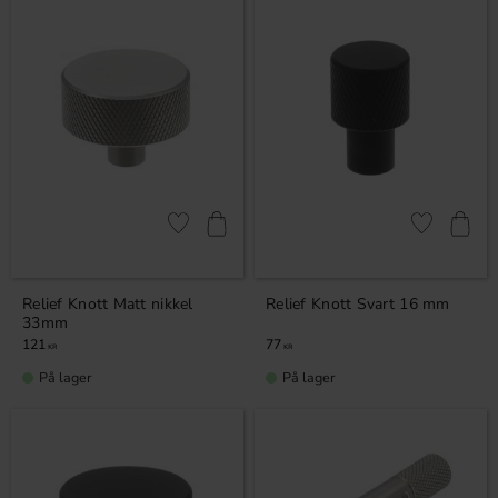
Lagre som favoritt
Lagre som fa
Relief Knott Matt nikkel
Relief Knott Svart 16 mm
33mm
121
77
KR
KR
På lager
På lager