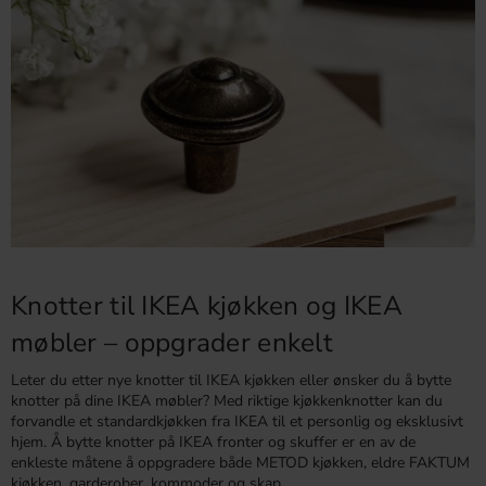
Knotter til IKEA kjøkken og IKEA
møbler – oppgrader enkelt
Leter du etter nye knotter til IKEA kjøkken eller ønsker du å bytte
knotter på dine IKEA møbler? Med riktige kjøkkenknotter kan du
forvandle et standardkjøkken fra IKEA til et personlig og eksklusivt
hjem. Å bytte knotter på IKEA fronter og skuffer er en av de
enkleste måtene å oppgradere både METOD kjøkken, eldre FAKTUM
kjøkken, garderober, kommoder og skap.