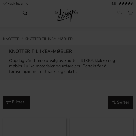
Rask levering
4.8
Meny
HAN
FAVORI
Kundeservice
Sidene
Valuta
FORMASJON
KNOTTER
KNOTTER TIL IKEA-MØBLER
mine |
It's
Vanlige spørsmål
KNOTTER TIL IKEA-MØBLER
Design
Oppdag vårt brede utvalg av knotter til IKEA kjøkken og
Inspirasjon og tips
møbler i ulike materialer og utførelser. Perfekt for å
fornye hjemmet ditt raskt og enkelt.
Filtrer
Sorter