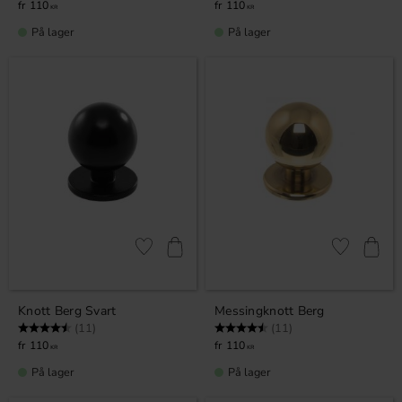
110
110
KR
KR
På lager
På lager
Lagre som favoritt
Lagre som fa
Knott Berg Svart
Messingknott Berg
Karakter:
4.5 av 5 mulige
Karakter:
4.5 av 5 mulige
(11)
(11)
110
110
KR
KR
På lager
På lager