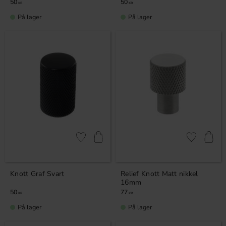
50
50
KR
KR
På lager
På lager
Lagre som favoritt
Lagre som fa
Knott Graf Svart
Relief Knott Matt nikkel
16mm
50
77
KR
KR
På lager
På lager