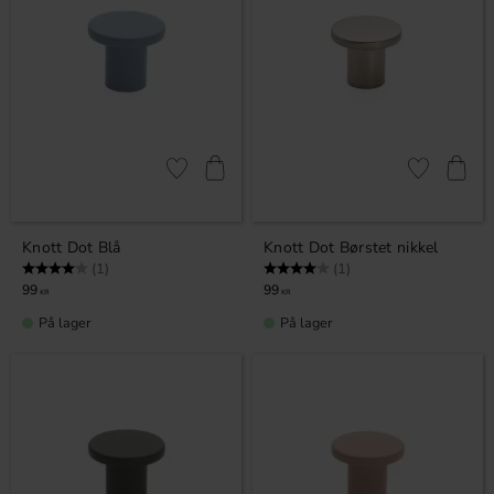
Lagre som favoritt
Lagre som fa
Knott Dot Blå
Knott Dot Børstet nikkel
Karakter:
4.0 av 5 mulige
Karakter:
4.0 av 5 mulige
(1)
(1)
99
99
KR
KR
På lager
På lager