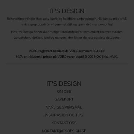
kjøkken
IT'S DESIGN
Messingknotter
– perfekt for deg som ønsker å gi ditt IKEA kjøkken en varm
Renovering trenger ikke bety store og kostbare ombygginger. Nå kan du med små,
og eksklusiv følelse. Finnes i polert, børstet og antikk utførelse.
enkle grep oppdatere hjemmet ditt og gjøre det mer personlig!
Rustfritt stål
– stilrent og slitesterkt, passer spesielt godt i moderne
kjøkken.
Hos It's Design finner du rimelige interiørdetaljer som enkelt fornyer møbler,
Krom / forniklet
– blank og elegant overflate som reflekterer lyset.
garderober, kjøkken, bad og gangen. Her finner du rett og slett detaljene!
Svart (matt svart)
– skaper kontrast mot hvite eller lyse IKEA-fronter.
Kobber
– varm tone som tilfører karakter og personlighet.
VOEC-registrert nettbutikk.
VOEC-nummer: 3041336
Treknotter
– mykt og naturlig uttrykk, perfekt for skandinavisk stil.
MVA er inkludert i prisen på VOEC-varer opptil 3 000 NOK (inkl. MVA).
Lærknotter
– en unik detalj som gjør ditt IKEA kjøkken mer personlig.
Porselensknotter
– klassisk og sjarmerende, spesielt fint i landlige kjøkken.
Ulike former på knotter til
IT'S DESIGN
kjøkkenfronter
OM OSS
GAVEKORT
Formen på knotten påvirker både stil og funksjon. Mindre knotter
passer fint på overskap og vitrineskap, mens større modeller gir
VANLIGE SPØRSMÅL
bedre grep på skuffer i IKEA kjøkken der belastningen er høyere.
INSPIRASJON OG TIPS
Rund knott – tidløs og passer i alle typer kjøkken
KONTAKT OSS
Oval knott – myk og elegant form
KONTAKT@ITSDESIGN.SE
T-knott – moderne og praktisk for større skuffer