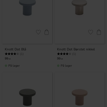
Lagre som favoritt
Lagre som fa
Knott Dot Blå
Knott Dot Børstet nikkel
Karakter:
4.0 av 5 mulige
Karakter:
4.0 av 5 mulige
(1)
(1)
99
99
KR
KR
På lager
På lager