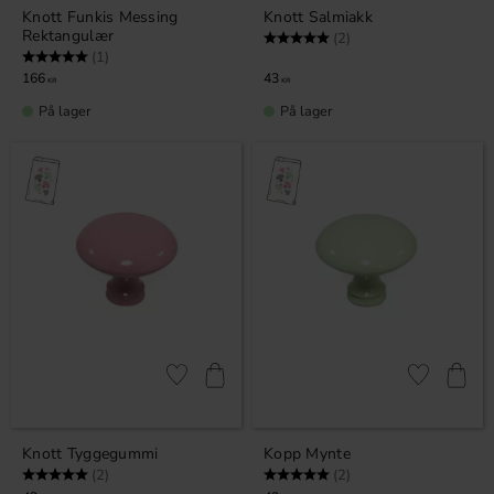
Knott Funkis Messing
Knott Salmiakk
Rektangulær
Karakter:
5.0 av 5 mulige
(2)
Karakter:
5.0 av 5 mulige
(1)
166
43
KR
KR
På lager
På lager
Lagre som favoritt
Lagre som fa
Knott Tyggegummi
Kopp Mynte
Karakter:
5.0 av 5 mulige
Karakter:
5.0 av 5 mulige
(2)
(2)