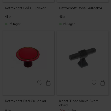
Retroknott Grå Gulldekor
Retroknott Rosa Gulldekor
43
43
KR
KR
På lager
På lager
Lagre som favoritt
Lagre som fa
Retroknott Rød Gulldekor
Knott T-bar Malva Svart
oksid
43
77
131
KR
KR
KR