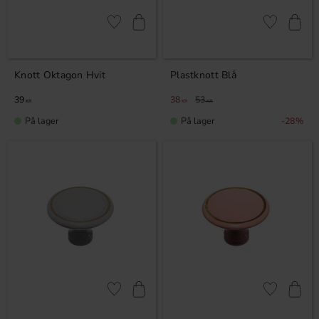
Lagre som favoritt
Lagre som fa
Knott Oktagon Hvit
Plastknott Blå
39
38
53
KR
KR
KR
På lager
På lager
28
%
Lagre som favoritt
Lagre som fa