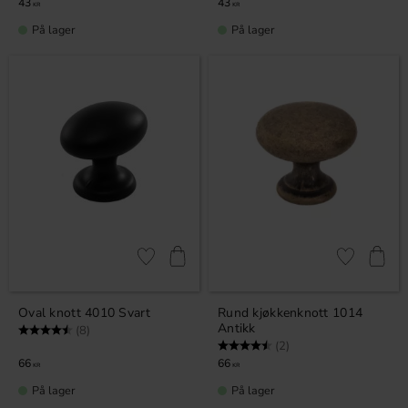
43
43
KR
KR
På lager
På lager
Lagre som favoritt
Lagre som fa
Oval knott 4010 Svart
Rund kjøkkenknott 1014
Antikk
Karakter:
4.5 av 5 mulige
(8)
Karakter:
4.5 av 5 mulige
(2)
66
66
KR
KR
På lager
På lager