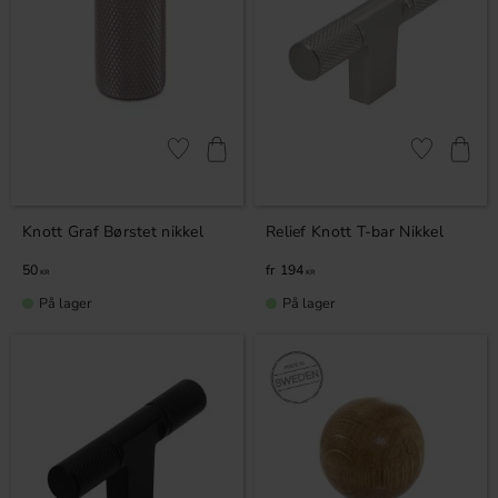
Lagre som favoritt
Lagre som fa
Knott Graf Børstet nikkel
Relief Knott T-bar Nikkel
50
194
KR
KR
På lager
På lager