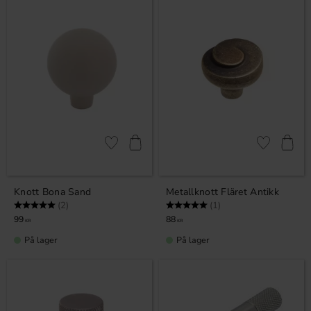
Lagre som favoritt
Lagre som fa
Knott Bona Sand
Metallknott Fläret Antikk
Karakter:
5.0 av 5 mulige
Karakter:
5.0 av 5 mulige
(2)
(1)
99
88
KR
KR
På lager
På lager