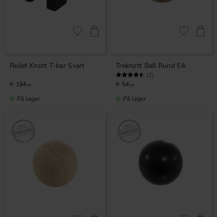
Lagre som favoritt
Lagre som fa
Relief Knott T-bar Svart
Treknott Ball Rund Eik
Karakter:
4.5 av 5 mulige
(2)
194
54
KR
KR
På lager
På lager