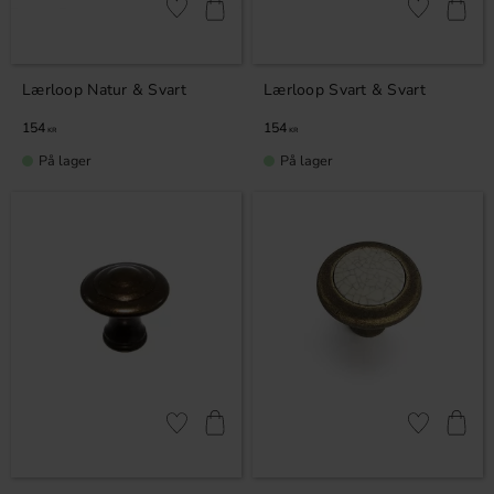
Lagre som favoritt
Lagre som fa
Lærloop Natur & Svart
Lærloop Svart & Svart
154
154
KR
KR
På lager
På lager
Lagre som favoritt
Lagre som fa