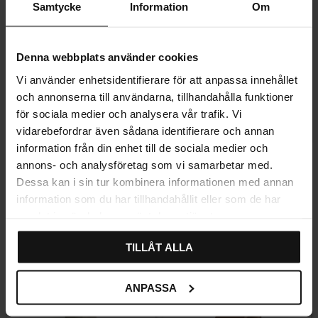
Samtycke
Information
Om
Denna webbplats använder cookies
Vi använder enhetsidentifierare för att anpassa innehållet
och annonserna till användarna, tillhandahålla funktioner
Lagre som favoritt
Lagre som fa
för sociala medier och analysera vår trafik. Vi
vidarebefordrar även sådana identifierare och annan
information från din enhet till de sociala medier och
Knott Beteby Matt nikkel
Knott Krom
annons- och analysföretag som vi samarbetar med.
Karakter:
4.0 av 5 mulige
(1)
Dessa kan i sin tur kombinera informationen med annan
32
50
21
62
KR
KR
KR
KR
information som du har tillhandahållit eller som de har
På lager
13 stk. på lager
36
%
66
%
samlat in när du har använt deras tjänster.
SVENSK LÆR
TILLÅT ALLA
ANPASSA