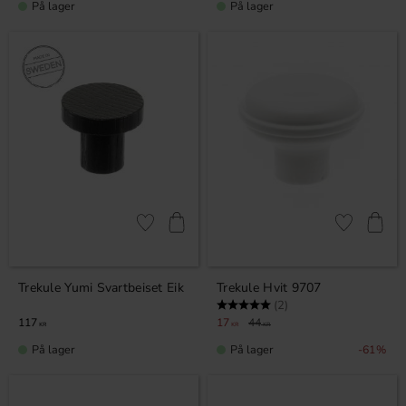
På lager
På lager
Lagre som favoritt
Lagre som fa
Trekule Yumi Svartbeiset Eik
Trekule Hvit 9707
Karakter:
5.0 av 5 mulige
(2)
117
17
44
KR
KR
KR
På lager
På lager
61
%