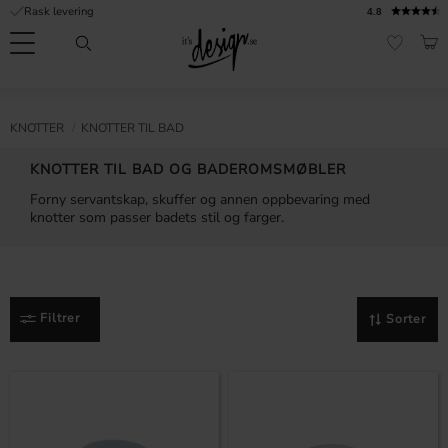
Rask levering
4.8
Meny
HAN
FAVORI
Kundeservice
Sidene
Valuta
FORMASJON
KNOTTER
KNOTTER TIL BAD
mine |
It's
Vanlige spørsmål
KNOTTER TIL BAD OG BADEROMSMØBLER
Design
Forny servantskap, skuffer og annen oppbevaring med
Inspirasjon og tips
knotter som passer badets stil og farger.
Filtrer
Sorter