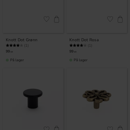
Lagre som favoritt
Lagre som fa
Knott Dot Grønn
Knott Dot Rosa
Karakter:
4.0 av 5 mulige
Karakter:
4.0 av 5 mulige
(1)
(1)
99
99
KR
KR
På lager
På lager