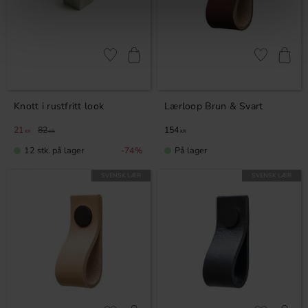
Lagre som favoritt
Lagre som fa
Knott i rustfritt look
Lærloop Brun & Svart
21
82
154
KR
KR
KR
12 stk. på lager
På lager
74
%
SVENSK LÆR
SVENSK LÆR