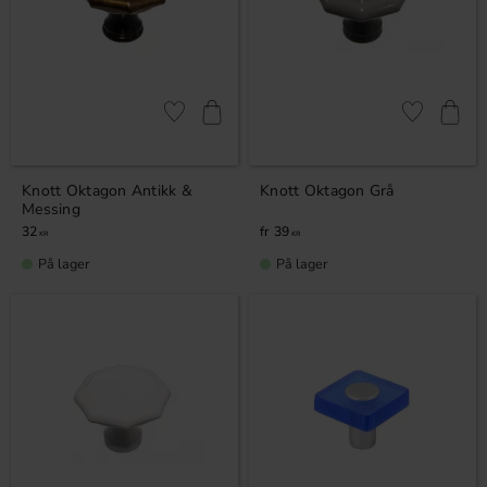
Lagre som favoritt
Lagre som fa
Knott Oktagon Antikk &
Knott Oktagon Grå
Messing
32
39
KR
KR
På lager
På lager