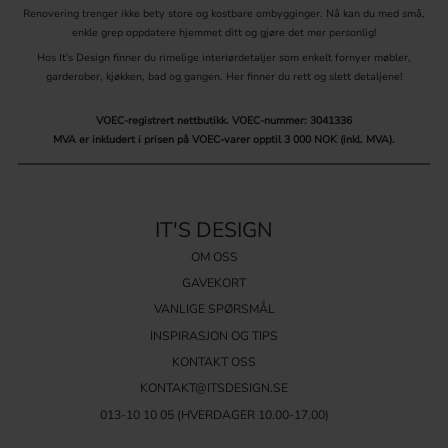
Renovering trenger ikke bety store og kostbare ombygginger. Nå kan du med små,
enkle grep oppdatere hjemmet ditt og gjøre det mer personlig!
Hos It's Design finner du rimelige interiørdetaljer som enkelt fornyer møbler,
garderober, kjøkken, bad og gangen. Her finner du rett og slett detaljene!
VOEC-registrert nettbutikk.
VOEC-nummer: 3041336
MVA er inkludert i prisen på VOEC-varer opptil 3 000 NOK (inkl. MVA).
IT'S DESIGN
OM OSS
GAVEKORT
VANLIGE SPØRSMÅL
INSPIRASJON OG TIPS
KONTAKT OSS
KONTAKT@ITSDESIGN.SE
013-10 10 05
(HVERDAGER 10.00-17.00)