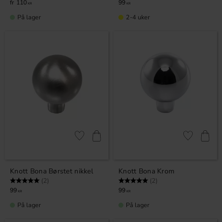
110
99
KR
KR
På lager
2-4 uker
Lagre som favoritt
Lagre som fa
Knott Bona Børstet nikkel
Knott Bona Krom
Karakter:
5.0 av 5 mulige
Karakter:
5.0 av 5 mulige
(2)
(2)
99
99
KR
KR
På lager
På lager