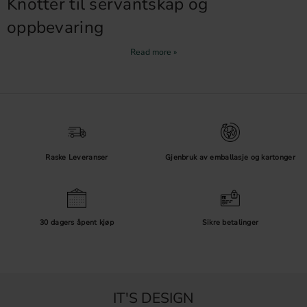
Knotter til servantskap og
oppbevaring
Velg en størrelse som er behagelig å gripe og som harmonerer med
møbelets proporsjoner. Se også våre
skapknotter
og
møbelknotter
for flere alternativer.
Før montering
Kontroller eksisterende hull, frontens tykkelse og riktig skruelengde.
Følg produktets vedlikeholdsråd, særlig i rom med høy luftfuktighet.
Raske Leveranser
Gjenbruk av emballasje og kartonger
30 dagers åpent kjøp
Sikre betalinger
IT'S DESIGN