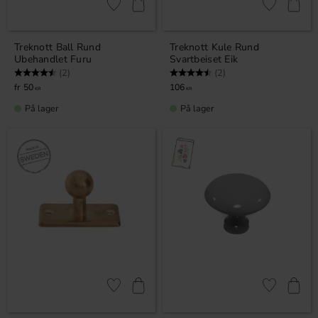
Lagre som favoritt
Lagre som fa
Treknott Ball Rund
Treknott Kule Rund
Ubehandlet Furu
Svartbeiset Eik
Karakter:
4.5 av 5 mulige
Karakter:
4.5 av 5 mulige
(2)
(2)
50
106
KR
KR
På lager
På lager
Lagre som favoritt
Lagre som fa