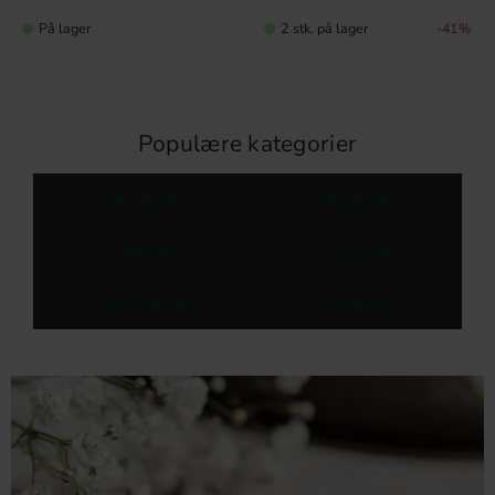
På lager
2 stk. på lager
41
%
Populære kategorier
Kjøkkenknotter
Møbelknotter
Skapknotter
Svarte knotter
Porselensknotter
Messingknotter