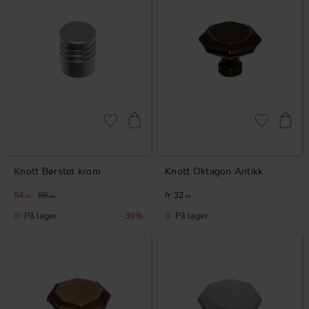
Lagre som favoritt
Lagre som fa
Knott Børstet krom
Knott Oktagon Antikk
54
88
32
KR
KR
KR
På lager
På lager
39
%