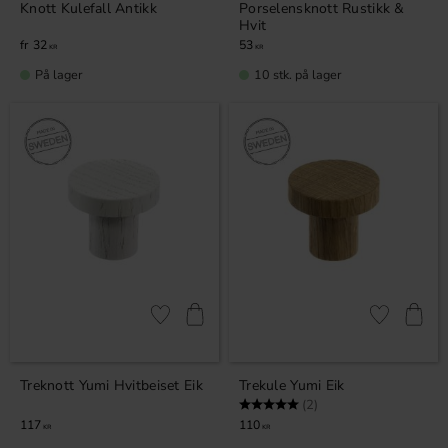
Knott Kulefall Antikk
Porselensknott Rustikk &
Hvit
32
53
KR
KR
På lager
10 stk. på lager
Lagre som favoritt
Lagre som fa
Treknott Yumi Hvitbeiset Eik
Trekule Yumi Eik
Karakter:
5.0 av 5 mulige
(2)
117
110
KR
KR